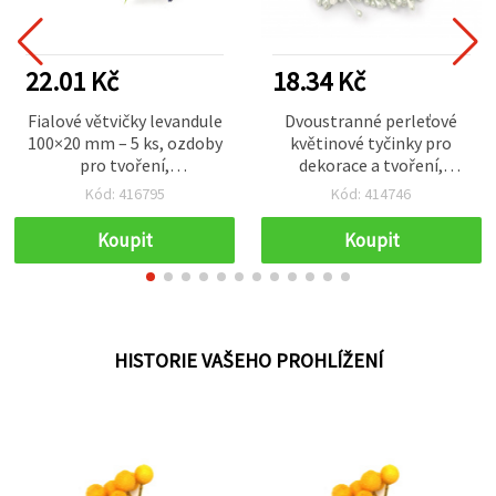
22.01 Kč
18.34 Kč
Fialové větvičky levandule
Dvoustranné perleťové
100×20 mm – 5 ks, ozdoby
květinové tyčinky pro
pro tvoření,
dekorace a tvoření,
scrapbooking, vlasové
3×4×60 mm, světle
Kód: 416795
Kód: 414746
doplňky a svatební
modré, cca 144 ks
dekorace
Koupit
Koupit
HISTORIE VAŠEHO PROHLÍŽENÍ