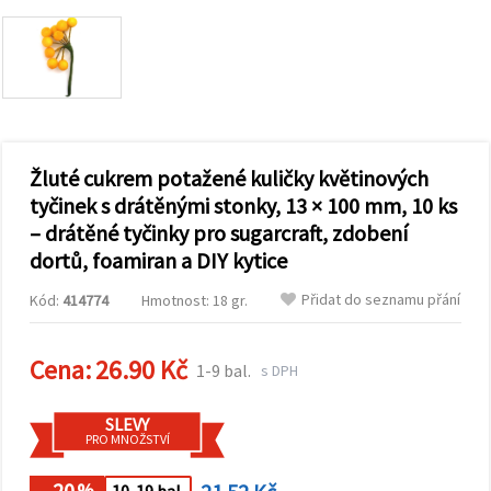
obsah a
reklamu, a
to i s
pomocí
našich
partnerů
pro
analýzu a
marketing.
Žluté cukrem potažené kuličky květinových
Můžete
souhlasit s
tyčinek s drátěnými stonky, 13 × 100 mm, 10 ks
použitím
– drátěné tyčinky pro sugarcraft, zdobení
všech
cookies
dortů, foamiran a DIY kytice
kliknutím
na
Přidat do seznamu přání
"Přijmout
Kód:
414774
Hmotnost: 18 gr.
vše!" Nebo
můžete
uvést své
Cena:
26.90 Kč
1-9 bal.
preference v
s DPH
Nastavení
výběrem
daného
SLEVY
typu
PRO MNOŽSTVÍ
cookies a
kliknutím
- 20
%