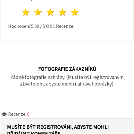
1 hvězda
2 hvězdy
3 hvězdy
4 hvězdy
5 hvězdy
Hodnocení
5.00
/
5
Od
1
Recenze.
FOTOGRAFIE ZÁKAZNÍKŮ
Žádné fotografie nahrány. (Musíte být registrovaným
uživatelem, abyste mohli nahrávat obrázky).
Recenze:
0
MUSÍTE BÝT REGISTROVÁNI, ABYSTE MOHLI
PŘIDÁVAT KOMENTÁŘE