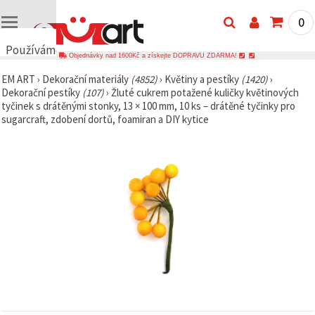
0
Používáme
Objednávky nad 1600Kč a získejte DOPRAVU ZDARMA!
cookies
EM ART
›
Dekorační materiály
(4852)
›
Květiny a pestíky
(1420)
›
🍪
Dekorační pestíky
(107)
›
Žluté cukrem potažené kuličky květinových
Používáme
tyčinek s drátěnými stonky, 13 × 100 mm, 10 ks – drátěné tyčinky pro
cookies a
sugarcraft, zdobení dortů, foamiran a DIY kytice
podobné
technologie,
abychom
zajistili
správné
fungování
webu,
zlepšili vaše
prostředí
při jeho
používání a
s vaším
souhlasem
analyzovali
návštěvnost
a
zobrazovali
relevantnější