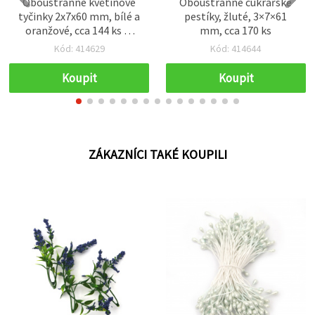
Oboustranné květinové
Oboustranné cukrářské
tyčinky 2x7x60 mm, bílé a
pestíky, žluté, 3×7×61
oranžové, cca 144 ks —
mm, cca 170 ks
hobby potřeby pro výrobu
Kód: 414629
Kód: 414644
květin, scrapbooking,
výrobu přání a zdobení
Koupit
Koupit
dortů
ZÁKAZNÍCI TAKÉ KOUPILI