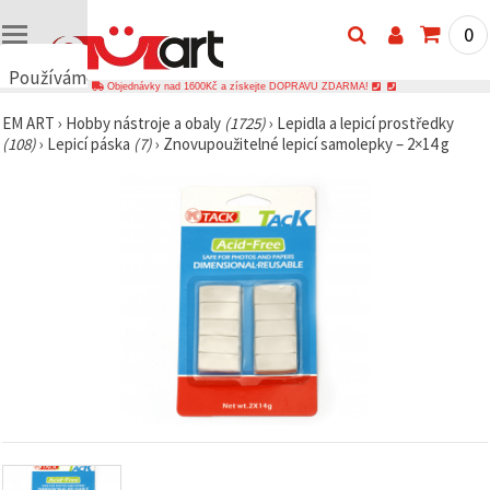
0
Používáme
Objednávky nad 1600Kč a získejte DOPRAVU ZDARMA!
cookies
EM ART
›
Hobby nástroje a obaly
(1725)
›
Lepidla a lepicí prostředky
🍪
(108)
›
Lepicí páska
(7)
›
Znovupoužitelné lepicí samolepky – 2×14 g
Používáme
cookies a
podobné
technologie,
abychom
zajistili
správné
fungování
webu,
zlepšili vaše
prostředí
při jeho
používání a
s vaším
souhlasem
analyzovali
návštěvnost
a
zobrazovali
relevantnější