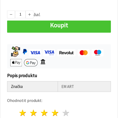
na tlačítko
"Uložit"
bal.
Přijmout
Koupit
vše
Nastavení
Popis produktu
Značka
EM ART
Ohodnotit produkt:
1 hvězda
2 hvězdy
3 hvězdy
4 hvězdy
5 hvězdy