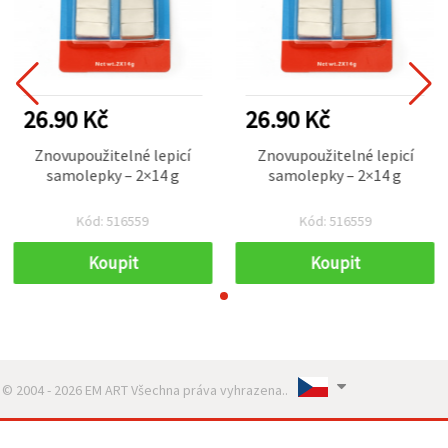
26.90 Kč
26.90 Kč
Znovupoužitelné lepicí
Znovupoužitelné lepicí
samolepky – 2×14 g
samolepky – 2×14 g
Kód: 516559
Kód: 516559
Koupit
Koupit
© 2004 - 2026 EM ART Všechna práva vyhrazena..