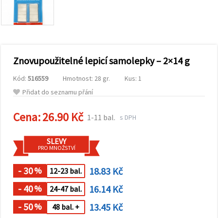
obsah a
reklamu, a
to i s
pomocí
našich
partnerů
pro
Znovupoužitelné lepicí samolepky – 2×14 g
analýzu a
marketing.
Kód:
516559
Hmotnost: 28 gr.
Kus: 1
Můžete
souhlasit s
Přidat do seznamu přání
použitím
všech
cookies
Cena:
26.90 Kč
1-11 bal.
s DPH
kliknutím
na
"Přijmout
SLEVY
vše!" Nebo
PRO MNOŽSTVÍ
můžete
uvést své
preference v
- 30
18.83 Kč
%
12-23 bal.
Nastavení
výběrem
- 40
16.14 Kč
daného
%
24-47 bal.
typu
cookies a
- 50
13.45 Kč
%
48 bal. +
kliknutím