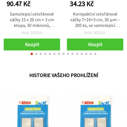
90.47 Kč
34.23 Kč
Samolepicí celofánové
Kompaktní celofánové
sáčky 15 x 20 cm + 3 cm
sáčky 7×10+3 cm, 30 µm –
klopa, 30 mikronů,
200 ks, se samolepicí
průhledné - balení 200 ks
klopou
Kód: 302230
Kód: 302215
Koupit
Koupit
HISTORIE VAŠEHO PROHLÍŽENÍ