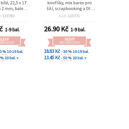
bílé, 22,5 x 17
knoflíky, mix barev pro
 2 mm, balení
šití, scrapbooking a DIY
10 ks
tvoření, 38×7 mm – 5 ks
d:
123780
Kód:
123771
(~20 g)
č
26.90
Kč
1-9 bal.
1-9 bal.
SLEVY
SLEVY
 MNOŽSTVÍ
PRO MNOŽSTVÍ
18.83 Kč
30 %
10-19 bal.
- 30 %
10-19 bal.
13.45 Kč
0 %
20 bal. +
- 50 %
20 bal. +