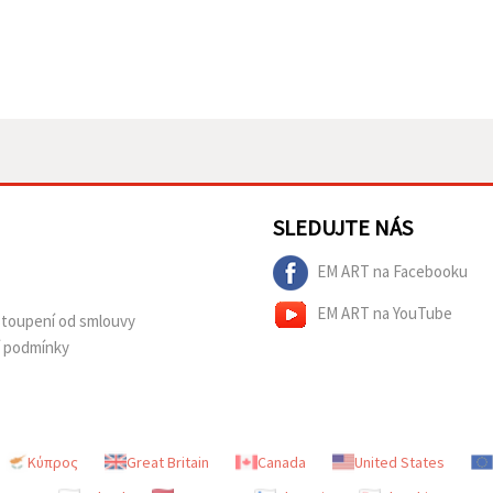
SLEDUJTE NÁS
EM ART na Facebooku
EM ART na YouTube
dstoupení od smlouvy
í podmínky
Κύπρος
Great Britain
Canada
United States