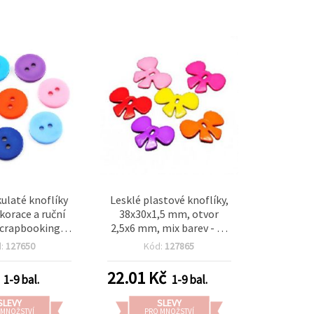
kulaté knoflíky
Lesklé plastové knoflíky,
ekorace a ruční
38x30x1,5 mm, otvor
scrapbooking),
2,5x6 mm, mix barev - 22
ev, 15×2 mm,
g (~20 ks)
d:
127650
Kód:
127865
m, sada 20 ks
22.01
Kč
1-9 bal.
1-9 bal.
SLEVY
SLEVY
 MNOŽSTVÍ
PRO MNOŽSTVÍ