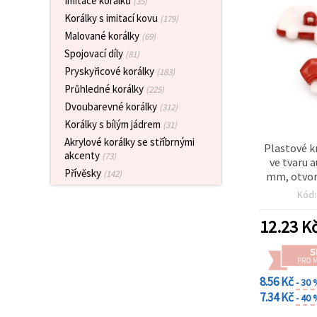
Imitace korálků
(35)
obsah a
Korálky s imitací kovu
reklamu, a
(179)
to i s
Malované korálky
(69)
pomocí
našich
Spojovací díly
(81)
partnerů
Pryskyřicové korálky
(183)
pro
analýzu a
Průhledné korálky
(225)
marketing.
Dvoubarevné korálky
(312)
Můžete
Korálky s bílým jádrem
(31)
souhlasit s
použitím
Akrylové korálky se stříbrnými
Plastové kn
všech
akcenty
(73)
cookies
ve tvaru 
kliknutím
Přívěsky
(142)
mm, otvor
na
červená 
"Přijmout
Kód
vše!" Nebo
můžete
12.23
K
uvést své
preference v
Nastavení
S
výběrem
PRO 
daného
8.56 Kč
- 30
typu
cookies a
7.34 Kč
- 40
kliknutím