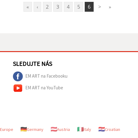
«
‹
2
3
4
5
6
>
»
SLEDUJTE NÁS
EM ART na Facebooku
EM ART na YouTube
Europe
Germany
Austria
Italy
Croatian