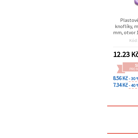
Plastov
knoflíky, m
mm, otvor 
na šití a D
Kód
12.23
K
S
PRO 
8.56 Kč
- 30
7.34 Kč
- 40