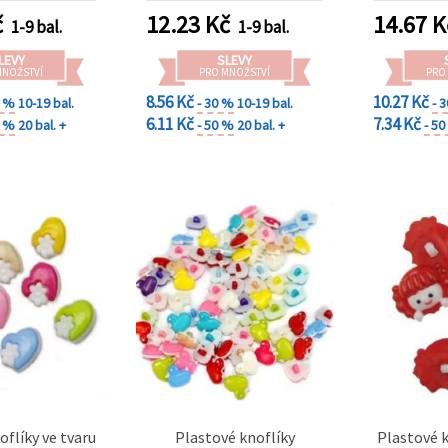
č
12.23
Kč
14.67
K
1-9 bal.
1-9 bal.
LEVY
SLEVY
MNOŽSTVÍ
PRO MNOŽSTVÍ
PRO
8.56 Kč
10.27 Kč
0 %
10-19 bal.
- 30 %
10-19 bal.
- 
6.11 Kč
7.34 Kč
0 %
20 bal. +
- 50 %
20 bal. +
- 5
oflíky ve tvaru
Plastové knoflíky
Plastové k