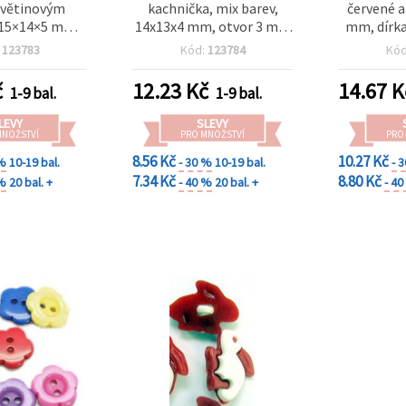
 květinovým
kachnička, mix barev,
červené a 
15×14×5 mm,
14x13x4 mm, otvor 3 mm
mm, dírka
, MIX barev –
- 20 ks
:
123783
Kód:
123784
Kó
0 ks
č
12.23
Kč
14.67
K
1-9 bal.
1-9 bal.
LEVY
SLEVY
MNOŽSTVÍ
PRO MNOŽSTVÍ
PRO
8.56 Kč
10.27 Kč
 %
10-19 bal.
- 30 %
10-19 bal.
- 
7.34 Kč
8.80 Kč
 %
20 bal. +
- 40 %
20 bal. +
- 4