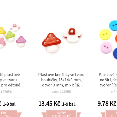
é plastové
Plastové knoflíky ve tvaru
Plastové 
y ve tvaru
houbičky, 15x14x3 mm,
na šití, d
 pro dětské
otvor 3 mm, mix bílá/
tvoření (
 a tvoření,
červená - balení 20 ks
mix bar
:
127656
Kód:
127655
Kó
mm, otvor: 3
otvor 2 m
arev – 20 ks
č
13.45
Kč
9.78
Kč
1-9 bal.
1-9 bal.
LEVY
SLEVY
MNOŽSTVÍ
PRO MNOŽSTVÍ
PRO