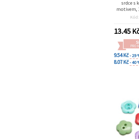
srdce s
motivem, 
otvor 3 mm
Kód
2
13.45
K
S
PRO 
9.54 Kč
- 29
8.07 Kč
- 40