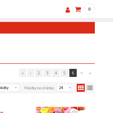
0
«
‹
2
3
4
5
6
>
»
Položky na stránku: