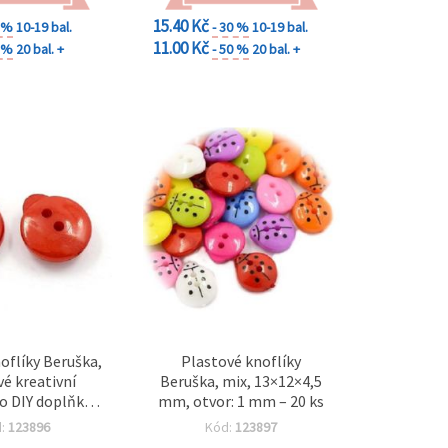
15.40 Kč
0 %
10-19 bal.
- 30 %
10-19 bal.
11.00 Kč
0 %
20 bal. +
- 50 %
20 bal. +
oflíky Beruška,
Plastové knoflíky
vé kreativní
Beruška, mix, 13×12×4,5
ro DIY doplňky a
mm, otvor: 1 mm – 20 ks
 13×12×4,5 mm,
d:
123896
Kód:
123897
 mm – 20 ks