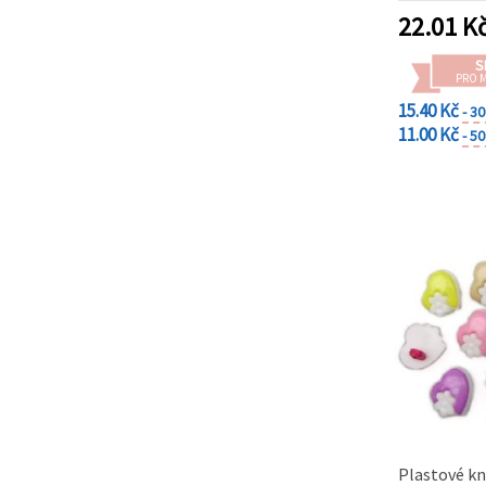
22.01
K
S
PRO 
15.40 Kč
- 3
11.00 Kč
- 5
Plastové kn