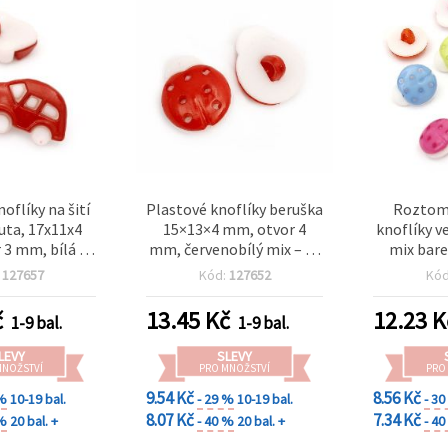
oflíky na šití
Plastové knoflíky beruška
Roztomi
auta, 17x11x4
15×13×4 mm, otvor 4
knoflíky v
 3 mm, bílá a
mm, červenobílý mix – 20
mix bare
(mix), 10 ks
ks
tvoření,
:
127657
Kód:
127652
Kó
otvor 4
č
13.45
Kč
12.23
K
1-9 bal.
1-9 bal.
LEVY
SLEVY
MNOŽSTVÍ
PRO MNOŽSTVÍ
PRO
9.54 Kč
8.56 Kč
 %
10-19 bal.
- 29 %
10-19 bal.
- 3
8.07 Kč
7.34 Kč
 %
20 bal. +
- 40 %
20 bal. +
- 4