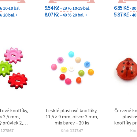
9.54 Kč
6.85 Kč
 %
10-19 bal.
- 29 %
10-19 bal.
- 3
8.07 Kč
5.87 Kč
 %
20 bal. +
- 40 %
20 bal. +
- 4
tové knoflíky,
Lesklé plastové knoflíky,
Červené kn
 × 3,5 mm,
11,5 × 9 mm, otvor 3 mm,
plasto
 průvlek 2,5 ×
mix barev – 20 ks
knoflíky p
barev – balení
dekorace,
:
127867
Kód:
127847
Kó
 (~20 ks)
otvor 1