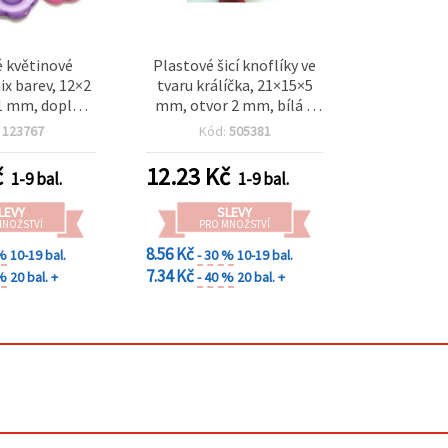
é květinové
Plastové šicí knoflíky ve
ix barev, 12×2
tvaru králíčka, 21×15×5
1 mm, doplňky
mm, otvor 2 mm, bílá a
IY tvoření – 20
červená (mix) – 10 ks
:
123767
Kód:
505381
ks
č
12.23
Kč
1-9 bal.
1-9 bal.
LEVY
SLEVY
MNOŽSTVÍ
PRO MNOŽSTVÍ
8.56 Kč
 %
10-19 bal.
- 30 %
10-19 bal.
7.34 Kč
 %
20 bal. +
- 40 %
20 bal. +