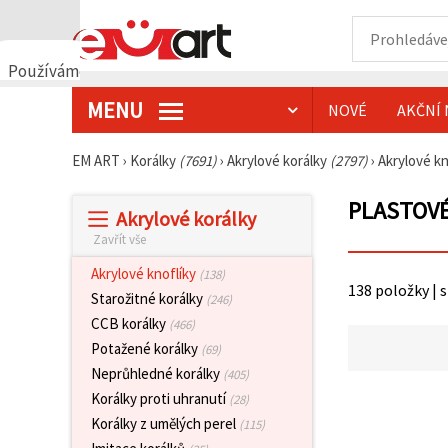
Používáme
cookies
MENU
NOVÉ
AKČNÍ 
🍪
Používáme
cookies a
EM ART
›
Korálky
(7691)
›
Akrylové korálky
(2797)
›
Akrylové kn
podobné
technologie,
abychom
PLASTOVÉ
Akrylové korálky
zajistili
správné
Zavřít vše
fungování
webu,
Akrylové knoflíky
(138)
zlepšili vaše
138 položky | 
prostředí
Starožitné korálky
(246)
při jeho
CCB korálky
(466)
používání a
s vaším
Potažené korálky
(69)
souhlasem
Neprůhledné korálky
(405)
analyzovali
návštěvnost
Korálky proti uhranutí
(28)
a
Korálky z umělých perel
(115)
zobrazovali
relevantnější