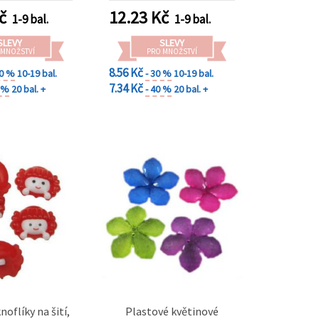
č
12.23
Kč
1-9 bal.
1-9 bal.
SLEVY
SLEVY
 MNOŽSTVÍ
PRO MNOŽSTVÍ
8.56 Kč
30 %
10-19 bal.
- 30 %
10-19 bal.
7.34 Kč
0 %
20 bal. +
- 40 %
20 bal. +
noflíky na šití,
Plastové květinové