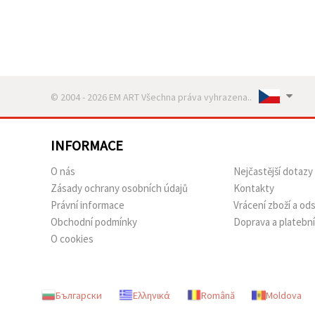
© 2004 - 2026 EM ART Všechna práva vyhrazena..
INFORMACE
O nás
Nejčastější dotazy
Zásady ochrany osobních údajů
Kontakty
Právní informace
Vrácení zboží a o
Obchodní podmínky
Doprava a platebn
O cookies
Български
Ελληνικά
Română
Moldova