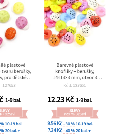
lé plastové
Barevné plastové
e tvaru berušky,
knoflíky – berušky,
v, pro dětské
14×13×3 mm, otvor 3
 15×13×4 mm,
mm, MIX barev – 20 ks
d:
127653
Kód:
127651
 mm – 20 ks
č
12.23
Kč
1-9 bal.
1-9 bal.
SLEVY
SLEVY
 MNOŽSTVÍ
PRO MNOŽSTVÍ
8.56 Kč
0 %
10-19 bal.
- 30 %
10-19 bal.
7.34 Kč
0 %
20 bal. +
- 40 %
20 bal. +