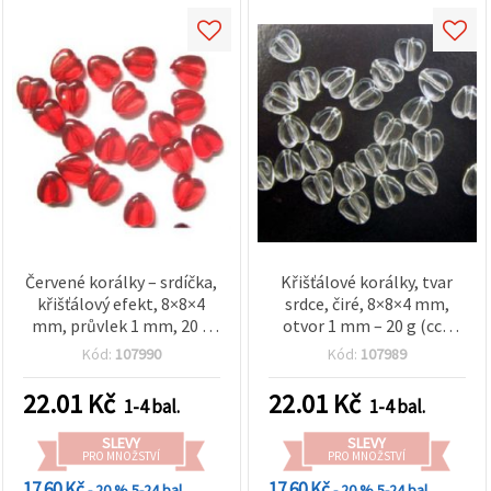
Červené korálky – srdíčka,
Křišťálové korálky, tvar
křišťálový efekt, 8×8×4
srdce, čiré, 8×8×4 mm,
mm, průvlek 1 mm, 20 g
otvor 1 mm – 20 g (cca
(~108 ks), pro Martenicu,
108 ks)
Kód:
107990
Kód:
107989
na náramky a výrobu
šperků
22.01
Kč
22.01
Kč
1-4 bal.
1-4 bal.
SLEVY
SLEVY
PRO MNOŽSTVÍ
PRO MNOŽSTVÍ
17.60 Kč
17.60 Kč
- 20 %
5-24 bal.
- 20 %
5-24 bal.