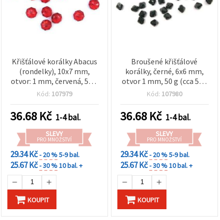
Křišťálové korálky Abacus
Broušené křišťálové
(rondelky), 10x7 mm,
korálky, černé, 6x6 mm,
otvor: 1 mm, červená, 50 g
otvor 1 mm, 50 g (cca 500
(~130 ks)
ks)
Kód:
107979
Kód:
107980
36.68
Kč
36.68
Kč
1-4 bal.
1-4 bal.
SLEVY
SLEVY
PRO MNOŽSTVÍ
PRO MNOŽSTVÍ
29.34 Kč
29.34 Kč
- 20 %
5-9 bal.
- 20 %
5-9 bal.
25.67 Kč
25.67 Kč
- 30 %
10 bal. +
- 30 %
10 bal. +
KOUPIT
KOUPIT