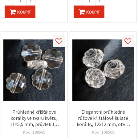
KOUPIT
KOUPIT
Průhledné křišťálové
Elegantní průhledné
korálky ve tvaru květu,
růžové křišťálové kulaté
11×5,5 mm, průvlek 1,5
korálky, 12x12 mm, otvor
mm – 50 g (~110 ks)
2 mm, 50 g (~65 ks) –
Kód:
108505
Kód:
108509
okouzlující dekorativní