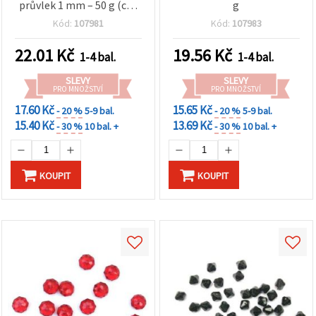
průvlek 1 mm – 50 g (cca
g
170 ks)
Kód:
107981
Kód:
107983
22.01
Kč
19.56
Kč
1-4 bal.
1-4 bal.
SLEVY
SLEVY
PRO MNOŽSTVÍ
PRO MNOŽSTVÍ
17.60 Kč
15.65 Kč
- 20 %
5-9 bal.
- 20 %
5-9 bal.
15.40 Kč
13.69 Kč
- 30 %
10 bal. +
- 30 %
10 bal. +
KOUPIT
KOUPIT