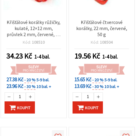
Křišťálové korálky růžičky,
Křišťálové čtvercové
kulaté, 12×12 mm,
korálky, 22 mm, červené,
průvlek 2 mm, červené, 50
50 g
g (~65 ks)
Kód:
108510
Kód:
108504
34.23
Kč
19.56
Kč
1-4 bal.
1-4 bal.
SLEVY
SLEVY
PRO MNOŽSTVÍ
PRO MNOŽSTVÍ
27.38 Kč
15.65 Kč
- 20 %
5-9 bal.
- 20 %
5-9 bal.
23.96 Kč
13.69 Kč
- 30 %
10 bal. +
- 30 %
10 bal. +
KOUPIT
KOUPIT