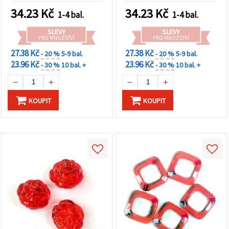
akcenty pro šperky a
34.23
Kč
34.23
Kč
1-4 bal.
1-4 bal.
kreativní tvoření
SLEVY
SLEVY
PRO MNOŽSTVÍ
PRO MNOŽSTVÍ
27.38 Kč
27.38 Kč
- 20 %
5-9 bal.
- 20 %
5-9 bal.
23.96 Kč
23.96 Kč
- 30 %
10 bal. +
- 30 %
10 bal. +
KOUPIT
KOUPIT