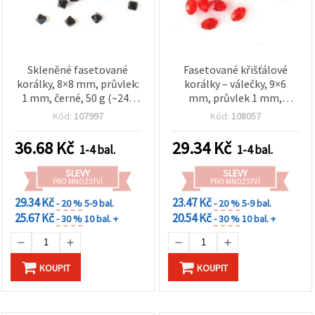
Skleněné fasetované
Fasetované křišťálové
korálky, 8×8 mm, průvlek:
korálky – válečky, 9×6
1 mm, černé, 50 g (~240
mm, průvlek 1 mm,
ks)
červené, 50 g (~290 ks)
Kód:
107997
Kód:
108057
36.68
Kč
29.34
Kč
1-4 bal.
1-4 bal.
SLEVY
SLEVY
PRO MNOŽSTVÍ
PRO MNOŽSTVÍ
29.34 Kč
23.47 Kč
- 20 %
5-9 bal.
- 20 %
5-9 bal.
25.67 Kč
20.54 Kč
- 30 %
10 bal. +
- 30 %
10 bal. +
KOUPIT
KOUPIT