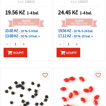
(RAINBOW) barva – 20 g,
Kód:
108502
Kód:
108507
cca 85 ks
19.56
Kč
24.45
Kč
1-4 bal.
1-4 bal.
SLEVY
SLEVY
PRO MNOŽSTVÍ
PRO MNOŽSTVÍ
15.65 Kč
19.56 Kč
- 20 %
5-9 bal.
- 20 %
5-24 bal.
13.69 Kč
17.12 Kč
- 30 %
10 bal. +
- 30 %
25 bal. +
KOUPIT
KOUPIT