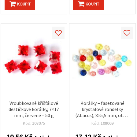
na tlačítko
KOUPIT
KOUPIT
"Uložit"
Přijmout
vše
Nastavení
Vroubkované křišťálové
Korálky – fasetované
destičkové korálky, 7×17
krystalové rondelky
mm, červené – 50 g
(Abacus), 8×5,5 mm, otvor
1,5 mm, mix barev – 20 g
Kód:
108075
Kód:
108069
(~92 ks)