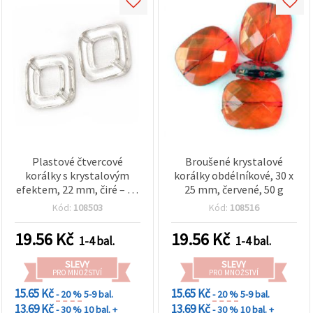
Plastové čtvercové
Broušené krystalové
korálky s krystalovým
korálky obdélníkové, 30 x
efektem, 22 mm, čiré – 50
25 mm, červené, 50 g
g, pro šperky, náramky,
Kód:
108503
Kód:
108516
náhrdelníky a dekorace
19.56
Kč
19.56
Kč
1-4 bal.
1-4 bal.
SLEVY
SLEVY
PRO MNOŽSTVÍ
PRO MNOŽSTVÍ
15.65 Kč
15.65 Kč
- 20 %
5-9 bal.
- 20 %
5-9 bal.
13.69 Kč
13.69 Kč
- 30 %
10 bal. +
- 30 %
10 bal. +