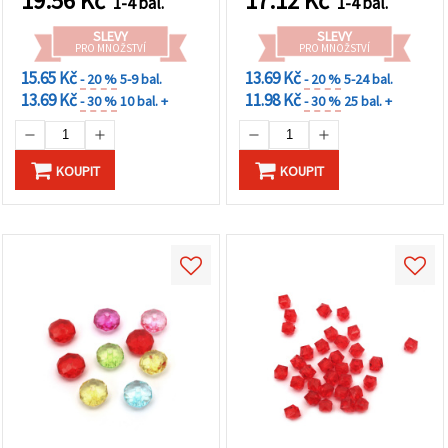
19.56
Kč
17.12
Kč
1-4 bal.
1-4 bal.
SLEVY
SLEVY
PRO MNOŽSTVÍ
PRO MNOŽSTVÍ
15.65 Kč
13.69 Kč
- 20 %
5-9 bal.
- 20 %
5-24 bal.
13.69 Kč
11.98 Kč
- 30 %
10 bal. +
- 30 %
25 bal. +
KOUPIT
KOUPIT