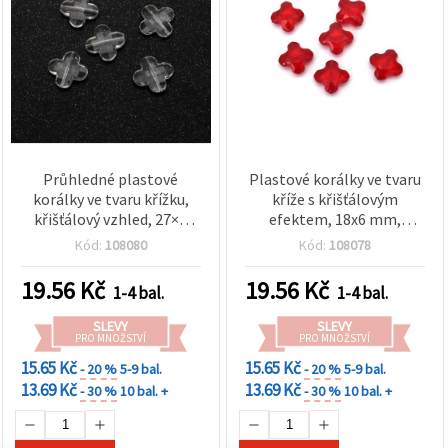
obsah a
reklamu, a
to i s
pomocí
našich
partnerů
pro
analýzu a
marketing.
Můžete
souhlasit s
Průhledné plastové
Plastové korálky ve tvaru
použitím
korálky ve tvaru křížku,
kříže s křišťálovým
všech
křišťálový vzhled, 27×7
efektem, 18x6 mm,
cookies
mm – 50 g
červené – 50 g
kliknutím
Kód:
108080
Kód:
108078
na
"Přijmout
19.56
Kč
19.56
Kč
vše!" Nebo
1-4 bal.
1-4 bal.
můžete
uvést své
SLEVY
SLEVY
preference v
PRO MNOŽSTVÍ
PRO MNOŽSTVÍ
Nastavení
15.65 Kč
15.65 Kč
- 20 %
5-9 bal.
- 20 %
5-9 bal.
výběrem
daného
13.69 Kč
13.69 Kč
- 30 %
10 bal. +
- 30 %
10 bal. +
typu
cookies a
kliknutím