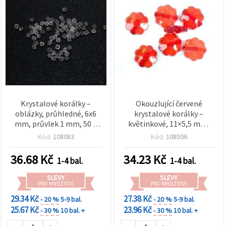
Krystalové korálky –
Okouzlující červené
oblázky, průhledné, 6x6
krystalové korálky –
mm, průvlek 1 mm, 50 g
květinkové, 11×5,5 mm,
(~470 ks)
průvlek 1,5 mm, 50 g
Kód:
108083
Kód:
108506
(~110 ks) – elegantní
doplňky pro šperky a
36.68
Kč
34.23
Kč
1-4 bal.
1-4 bal.
kreativní tvoření
SLEVY
SLEVY
PRO MNOŽSTVÍ
PRO MNOŽSTVÍ
29.34 Kč
27.38 Kč
- 20 %
5-9 bal.
- 20 %
5-9 bal.
25.67 Kč
23.96 Kč
- 30 %
10 bal. +
- 30 %
10 bal. +