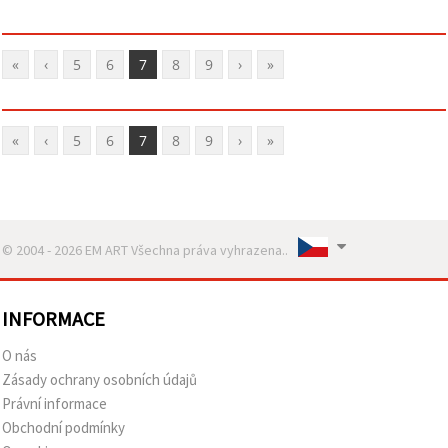
«
‹
5
6
7
8
9
›
»
«
‹
5
6
7
8
9
›
»
© 2004 - 2026 EM ART Všechna práva vyhrazena..
INFORMACE
O nás
Zásady ochrany osobních údajů
Právní informace
Obchodní podmínky