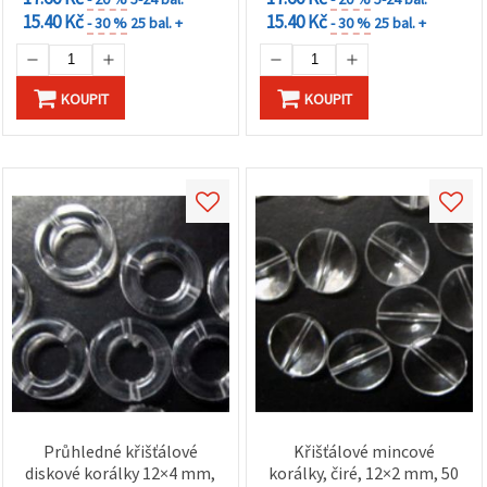
15.40 Kč
15.40 Kč
- 30 %
25 bal. +
- 30 %
25 bal. +
KOUPIT
KOUPIT
Průhledné křišťálové
Křišťálové mincové
diskové korálky 12×4 mm,
korálky, čiré, 12×2 mm, 50