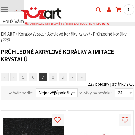
0
Používáme
Objednávky nad 1600Kč a získejte DOPRAVU ZDARMA!
cookies
EM ART
›
Korálky
(7691)
›
Akrylové korálky
(2797)
›
Průhledné korálky
🍪
(225)
Používáme
cookies a
PRŮHLEDNÉ AKRYLOVÉ KORÁLKY A IMITACE
podobné
technologie,
KRYSTALŮ
abychom
zajistili
správné
fungování
«
‹
5
6
7
8
9
›
»
webu,
225 položky | stránky 7/10
zlepšili vaše
prostředí
Seřadit podle:
Položky na stránku:
při jeho
používání a
s vaším
souhlasem
analyzovali
návštěvnost
a
zobrazovali
relevantnější