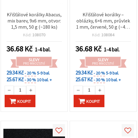
Křišťálové korálky Abacus,
Křišťálové korálky –
mix barev, 9x6 mm, otvor:
oblázky, 6×6 mm, průvlek
1,5 mm, 50 g (~180 ks)
1 mm, červené, 50 g (~470
ks)
Kód:
108070
Kód:
108084
36.68
Kč
36.68
Kč
1-4 bal.
1-4 bal.
SLEVY
SLEVY
PRO MNOŽSTVÍ
PRO MNOŽSTVÍ
29.34 Kč
29.34 Kč
- 20 %
5-9 bal.
- 20 %
5-9 bal.
25.67 Kč
25.67 Kč
- 30 %
10 bal. +
- 30 %
10 bal. +
KOUPIT
KOUPIT