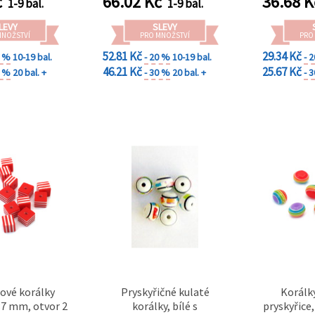
č
66.02
Kč
36.68
K
1-9 bal.
1-9 bal.
LEVY
SLEVY
MNOŽSTVÍ
PRO MNOŽSTVÍ
PRO
52.81 Kč
29.34 Kč
0 %
10-19 bal.
- 20 %
10-19 bal.
- 
46.21 Kč
25.67 Kč
0 %
20 bal. +
- 30 %
20 bal. +
- 
cové korálky
Pryskyřičné kulaté
Korálk
×7 mm, otvor 2
korálky, bílé s
pryskyřice