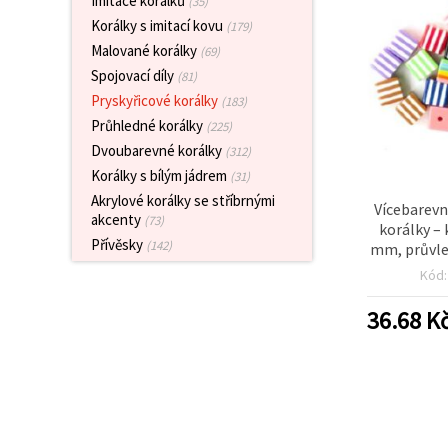
Imitace korálků
(35)
obsah a
Korálky s imitací kovu
reklamu, a
(179)
to i s
Malované korálky
(69)
pomocí
našich
Spojovací díly
(81)
partnerů
Pryskyřicové korálky
(183)
pro
analýzu a
Průhledné korálky
(225)
marketing.
Dvoubarevné korálky
(312)
Můžete
Korálky s bílým jádrem
(31)
souhlasit s
použitím
Akrylové korálky se stříbrnými
Vícebarevn
všech
akcenty
(73)
cookies
korálky –
kliknutím
Přívěsky
(142)
mm, průvle
na
ks, m
"Přijmout
Kód
vše!" Nebo
můžete
36.68
K
uvést své
preference v
Nastavení
výběrem
daného
typu
cookies a
kliknutím