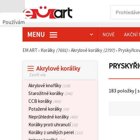
Používáme
cookies
MENU
NOVÉ
AKČNÍ 
🍪
Používáme
cookies a
EM ART
›
Korálky
(7691)
›
Akrylové korálky
(2797)
›
Pryskyřico
podobné
technologie,
abychom
PRYSKYŘI
Akrylové korálky
zajistili
správné
Zavřít vše
fungování
webu,
Akrylové knoflíky
(138)
zlepšili vaše
183 položky | 
prostředí
Starožitné korálky
(246)
při jeho
CCB korálky
(466)
používání a
s vaším
Potažené korálky
(69)
souhlasem
Neprůhledné korálky
(405)
analyzovali
návštěvnost
Korálky proti uhranutí
(28)
a
Korálky z umělých perel
(115)
zobrazovali
relevantnější