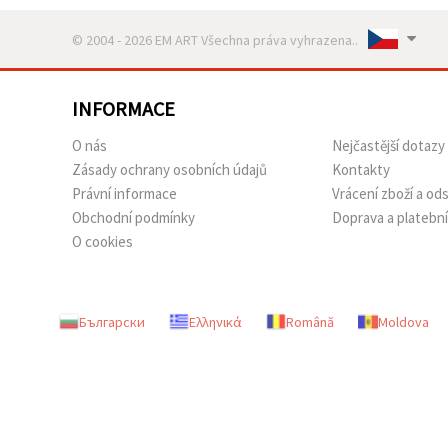
© 2004 - 2026 EM ART Všechna práva vyhrazena..
INFORMACE
O nás
Nejčastější dotazy
Zásady ochrany osobních údajů
Kontakty
Právní informace
Vrácení zboží a o
Obchodní podmínky
Doprava a platebn
O cookies
Български
Ελληνικά
Română
Moldova