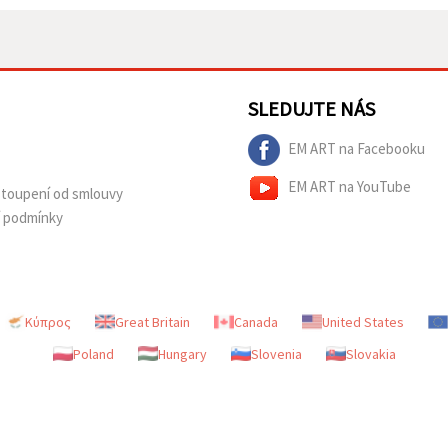
SLEDUJTE NÁS
EM ART na Facebooku
EM ART na YouTube
dstoupení od smlouvy
í podmínky
Κύπρος
Great Britain
Canada
United States
Poland
Hungary
Slovenia
Slovakia