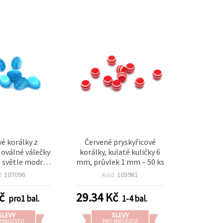
vé korálky z
Červené pryskyřicové
, oválné válečky
korálky, kulaté kuličky 6
 světle modré
mm, průvlek 1 mm – 50 ks
ané – 50 ks
d:
107096
Kód:
103981
č
29.34
Kč
pro1 bal.
1-4 bal.
SLEVY
SLEVY
 MNOŽSTVÍ
PRO MNOŽSTVÍ