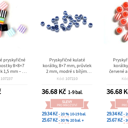
é pryskyřičné
Pryskyřičné kulaté
Pryskyř
 kostky 8×8×7
korálky, 8×7 mm, průvlek
korálky
k 1,5 mm – 50
2 mm, modré s bílými
červené a
ix barev
proužky – 50 ks
otvor 2
:
107237
Kód:
107210
Kó
č
36.68
Kč
36.68
K
1-9 bal.
SLEVY
PRO MNOŽSTVÍ
PRO
29.34 Kč
29.34 Kč
- 20 %
10-19 bal.
- 
25.67 Kč
25.67 Kč
- 30 %
20 bal. +
- 