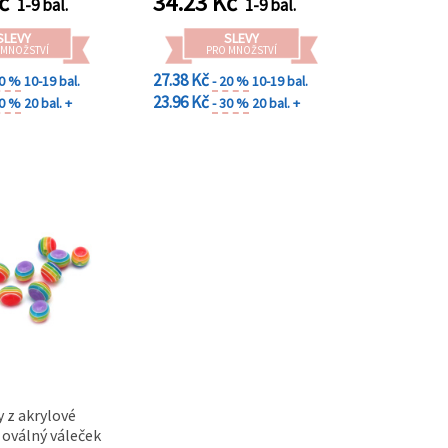
č
34.23
Kč
1-9 bal.
1-9 bal.
SLEVY
SLEVY
 MNOŽSTVÍ
PRO MNOŽSTVÍ
27.38 Kč
20 %
10-19 bal.
- 20 %
10-19 bal.
23.96 Kč
30 %
20 bal. +
- 30 %
20 bal. +
y z akrylové
, oválný váleček