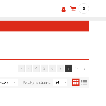
0
«
‹
4
5
6
7
8
>
»
Položky na stránku: