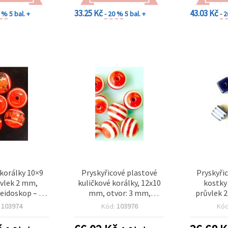
33.25 Kč
43.03 Kč
0 %
5 bal. +
- 20 %
5 bal. +
- 
 korálky 10×9
Pryskyřicové plastové
Pryskyři
vlek 2 mm,
kuličkové korálky, 12x10
kostky
leidoskop – 50
mm, otvor: 3 mm,
průvlek 
ks
červené s bílými proužky –
bílými p
:
103974
Kód:
103976
Kó
50 ks