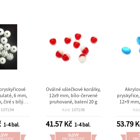
pryskyřicové
Oválné válečkové korálky,
Akrylo
kulaté, 6 mm,
12x9 mm, bílo-červené
pryskyřice
 čiré s bílými
pruhované, balení 20 g
12×9 mm,
ky, 50 ks
pruhov
:
107194
Kód:
107108
Kó
č
41.57
Kč
53.79
K
1-4 bal.
1-4 bal.
LEVY
SLEVY
MNOŽSTVÍ
PRO MNOŽSTVÍ
PRO