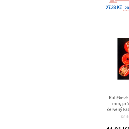
27.38 Kč
- 2
Kuličkové
mm, prů
červený ka
Kód