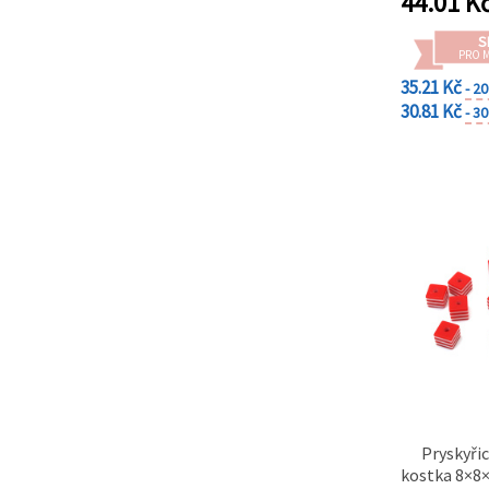
44.01
K
S
PRO 
35.21 Kč
- 2
30.81 Kč
- 3
Pryskyři
kostka 8×8