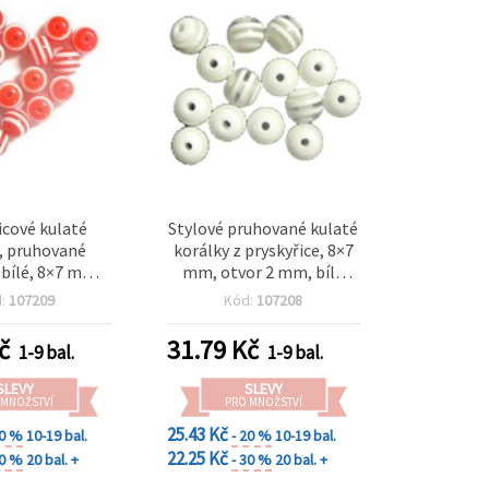
icové kulaté
Stylové pruhované kulaté
, pruhované
korálky z pryskyřice, 8×7
 bílé, 8×7 mm,
mm, otvor 2 mm, bílé
 mm – 50 ks
proužky – sada 50 ks,
d:
107209
Kód:
107208
ideální na výrobu šperků a
DIY tvoření
č
31.79
Kč
1-9 bal.
1-9 bal.
SLEVY
SLEVY
 MNOŽSTVÍ
PRO MNOŽSTVÍ
25.43 Kč
20 %
10-19 bal.
- 20 %
10-19 bal.
22.25 Kč
30 %
20 bal. +
- 30 %
20 bal. +