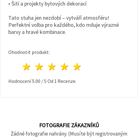
• Šití a projekty bytových dekorací
Tato stuha jen nezdobí – vytváří atmosféru!
Perfektní volba pro každého, kdo miluje výrazné
barvy a hravé kombinace.
Ohodnotit produkt:
1 hvězda
2 hvězdy
3 hvězdy
4 hvězdy
5 hvězdy
Hodnocení
5.00
/
5
Od
1
Recenze.
FOTOGRAFIE ZÁKAZNÍKŮ
Žádné fotografie nahrány. (Musíte být registrovaným