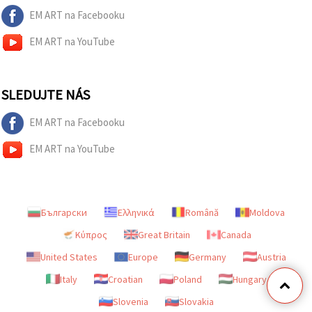
EM ART na Facebooku
EM ART na YouTube
SLEDUJTE NÁS
EM ART na Facebooku
EM ART na YouTube
Български
Ελληνικά
Română
Moldova
Κύπρος
Great Britain
Canada
United States
Europe
Germany
Austria
Italy
Croatian
Poland
Hungary
Slovenia
Slovakia