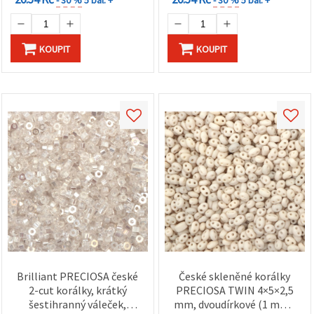
- 30 %
5 bal. +
- 30 %
5 bal. +
KOUPIT
KOUPIT
Brilliant PRECIOSA české
České skleněné korálky
2-cut korálky, krátký
PRECIOSA TWIN 4×5×2,5
šestihranný váleček,
mm, dvoudírkové (1 mm),