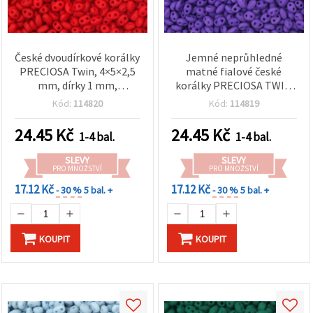
České dvoudírkové korálky
Jemné neprůhledné
PRECIOSA Twin, 4×5×2,5
matné fialové české
mm, dírky 1 mm,
korálky PRECIOSA TWIN
neprůhledná matná
4×5×2,5 mm, dvoudírkové,
Kód:
114820
Kód:
114819
červená, 10 g (±130 ks)
otvory 1 mm – ideální na
šperky, korálkování a
24.45
Kč
24.45
Kč
1-4 bal.
1-4 bal.
kreativní DIY tvoření – 10
g (±130 ks)
SLEVY
SLEVY
PRO MNOŽSTVÍ
PRO MNOŽSTVÍ
17.12 Kč
17.12 Kč
- 30 %
5 bal. +
- 30 %
5 bal. +
KOUPIT
KOUPIT