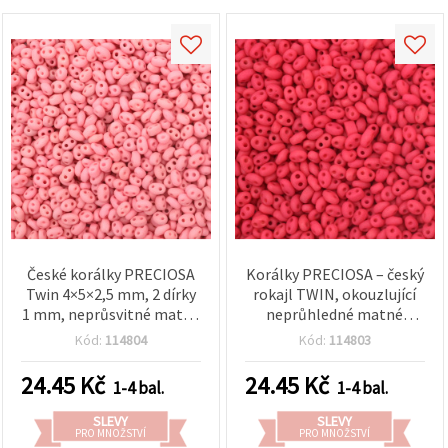
České korálky PRECIOSA
Korálky PRECIOSA – český
Twin 4×5×2,5 mm, 2 dírky
rokajl TWIN, okouzlující
1 mm, neprůsvitné matné
neprůhledné matné
světle růžové, 10 g ±130
tmavě růžové, 4×5×2,5
Kód:
114804
Kód:
114803
ks
mm, dvoudírkové (otvor 1
mm), ideální na šperky,
24.45
Kč
24.45
Kč
1-4 bal.
1-4 bal.
korálkování a DIY tvoření,
10 g (±130 ks)
SLEVY
SLEVY
PRO MNOŽSTVÍ
PRO MNOŽSTVÍ