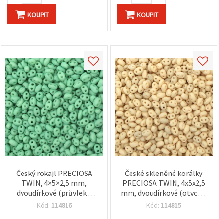
KOUPIT
KOUPIT
Český rokajl PRECIOSA
České skleněné korálky
TWIN, 4×5×2,5 mm,
PRECIOSA TWIN, 4x5x2,5
dvoudírkové (průvlek 1
mm, dvoudírkové (otvor 1
mm), matná neprůhledná
mm), neprůsvitné matné
Kód:
114816
Kód:
114815
mátová – 10 g ±130 ks
krémově žluté, 10 g (±130