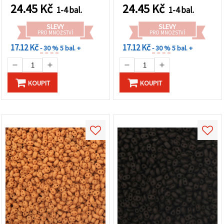
ks)
24.45
Kč
24.45
Kč
1-4 bal.
1-4 bal.
SLEVY
SLEVY
PRO MNOŽSTVÍ
PRO MNOŽSTVÍ
17.12 Kč
17.12 Kč
- 30 %
5 bal. +
- 30 %
5 bal. +
KOUPIT
KOUPIT