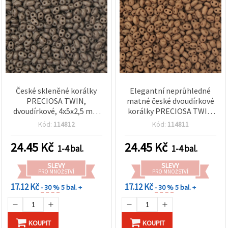
České skleněné korálky
Elegantní neprůhledné
PRECIOSA TWIN,
matné české dvoudírkové
dvoudírkové, 4x5x2,5 mm
korálky PRECIOSA TWIN
(průvlek 1 mm),
4×5×2,5 mm, průměr dírky
Kód:
114812
Kód:
114811
neprůhledná matná
1 mm, přírodní lněný
šedohnědá, 10 g ±130 ks
odstín – ideální na šperky,
24.45
Kč
24.45
Kč
1-4 bal.
1-4 bal.
korálkování a DIY tvoření
– 10 g (±130 ks)
SLEVY
SLEVY
PRO MNOŽSTVÍ
PRO MNOŽSTVÍ
17.12 Kč
17.12 Kč
- 30 %
5 bal. +
- 30 %
5 bal. +
KOUPIT
KOUPIT