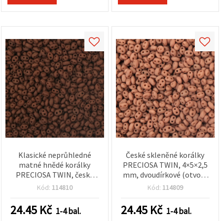
Klasické neprůhledné
České skleněné korálky
matné hnědé korálky
PRECIOSA TWIN, 4×5×2,5
PRECIOSA TWIN, české
mm, dvoudírkové (otvory
sklo, 4×5×2,5 mm,
1 mm), neprůhledné
Kód:
114810
Kód:
114809
dvoudírkové (Ø dírky 1
matné cappuccino, 10 g
mm) – ideální na šperky,
±130 ks
24.45
Kč
24.45
Kč
1-4 bal.
1-4 bal.
korálkování a DIY tvoření