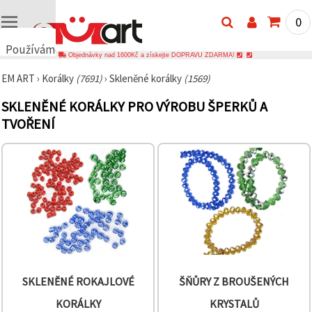
0
Používáme
Objednávky nad 1600Kč a získejte DOPRAVU ZDARMA!
cookies
EM ART
›
Korálky
(7691)
›
Skleněné korálky
(1569)
🍪
Používáme
SKLENĚNÉ KORÁLKY PRO VÝROBU ŠPERKŮ A
cookies a
podobné
TVOŘENÍ
technologie,
abychom
zajistili
správné
fungování
webu,
zlepšili vaše
prostředí
při jeho
používání a
s vaším
souhlasem
analyzovali
návštěvnost
SKLENĚNÉ ROKAJLOVÉ
ŠŇŮRY Z BROUŠENÝCH
a
zobrazovali
KORÁLKY
KRYSTALŮ
relevantnější