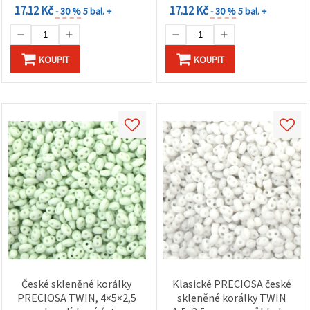
17.12 Kč
17.12 Kč
- 30 %
5 bal. +
- 30 %
5 bal. +
KOUPIT
KOUPIT
České skleněné korálky
Klasické PRECIOSA české
PRECIOSA TWIN, 4×5×2,5
skleněné korálky TWIN