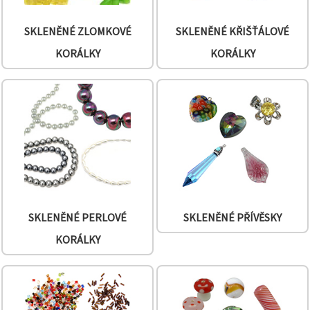
na tlačítko
"Uložit"
SKLENĚNÉ ZLOMKOVÉ
SKLENĚNÉ KŘIŠŤÁLOVÉ
Přijmout
KORÁLKY
KORÁLKY
vše
Nastavení
SKLENĚNÉ PERLOVÉ
SKLENĚNÉ PŘÍVĚSKY
KORÁLKY