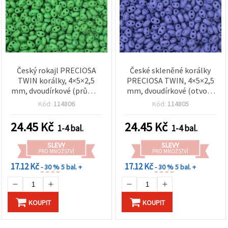
Český rokajl PRECIOSA
České skleněné korálky
TWIN korálky, 4×5×2,5
PRECIOSA TWIN, 4×5×2,5
mm, dvoudírkové (průměr
mm, dvoudírkové (otvory
dírek 1 mm), matná
1 mm), neprůhledná
Kód:
114806
Kód:
114805
neprůhledná travní
matná levandulová, 10 g
zelená, 10 g (±130 ks)
(±130 ks)
24.45
Kč
24.45
Kč
1-4 bal.
1-4 bal.
SLEVY
SLEVY
PRO MNOŽSTVÍ
PRO MNOŽSTVÍ
17.12 Kč
17.12 Kč
- 30 %
5 bal. +
- 30 %
5 bal. +
KOUPIT
KOUPIT