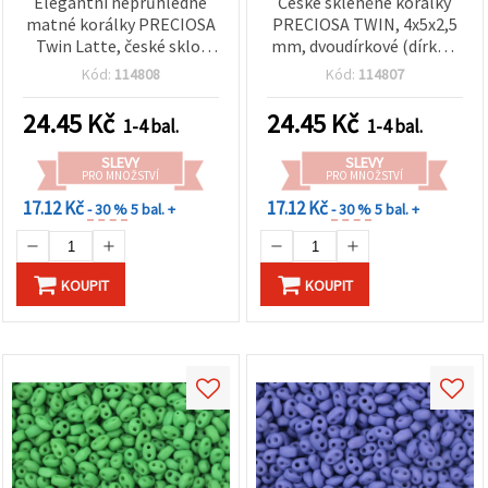
Elegantní neprůhledné
České skleněné korálky
matné korálky PRECIOSA
PRECIOSA TWIN, 4x5x2,5
Twin Latte, české sklo,
mm, dvoudírkové (dírka 1
dvoudírkové, 4×5×2,5 mm,
mm), neprůhledná matná
Kód:
114808
Kód:
114807
otvor 1 mm – ideální na
zelená, 10 g (cca 130 ks)
šperky, korálkování a DIY
24.45
Kč
24.45
Kč
1-4 bal.
1-4 bal.
tvoření – 10 g (±130 ks)
SLEVY
SLEVY
PRO MNOŽSTVÍ
PRO MNOŽSTVÍ
17.12 Kč
17.12 Kč
- 30 %
5 bal. +
- 30 %
5 bal. +
KOUPIT
KOUPIT