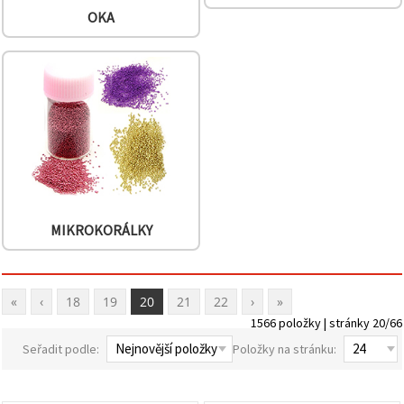
OKA
MIKROKORÁLKY
«
‹
18
19
20
21
22
›
»
1566 položky | stránky 20/66
Seřadit podle:
Položky na stránku: