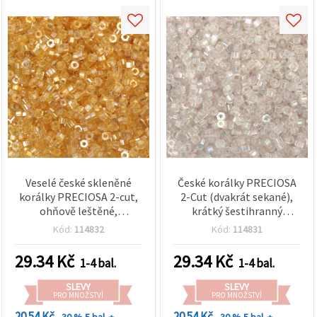
Veselé české skleněné
České korálky PRECIOSA
korálky PRECIOSA 2-cut,
2-Cut (dvakrát sekané),
ohňově leštěné,
krátký šestihranný
průhledná žlutá, krátký
váleček, 4 x 2,5 mm,
Kód:
114832
Kód:
114831
válcovitý šestihran 4 x 2,5
průvlek 1,5 mm, ohňově
mm, otvor 1,5 mm – 10 g
leštěné, transparentní
29.34
Kč
29.34
Kč
1-4 bal.
1-4 bal.
(~150 ks)
duhové, 10 g ±150 ks
SLEVY
SLEVY
PRO MNOŽSTVÍ
PRO MNOŽSTVÍ
20.54 Kč
20.54 Kč