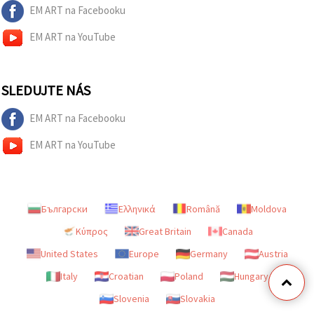
EM ART na Facebooku
EM ART na YouTube
SLEDUJTE NÁS
EM ART na Facebooku
EM ART na YouTube
Български
Ελληνικά
Română
Moldova
Κύπρος
Great Britain
Canada
United States
Europe
Germany
Austria
Italy
Croatian
Poland
Hungary
Slovenia
Slovakia