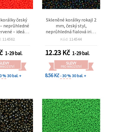
korálky český
Skleněné korálky rokajl 2
 – neprůhledné
mm, český styl,
rvené – ideální
neprůhledná fialová iris –
 vyšívání a DIY
15 g (~2050 ks)
d:
114562
Kód:
114544
15 g (~2050 ks)
č
12.23
Kč
1-29 bal.
1-29 bal.
SLEVY
SLEVY
 MNOŽSTVÍ
PRO MNOŽSTVÍ
8.56 Kč
30 %
30 bal. +
- 30 %
30 bal. +