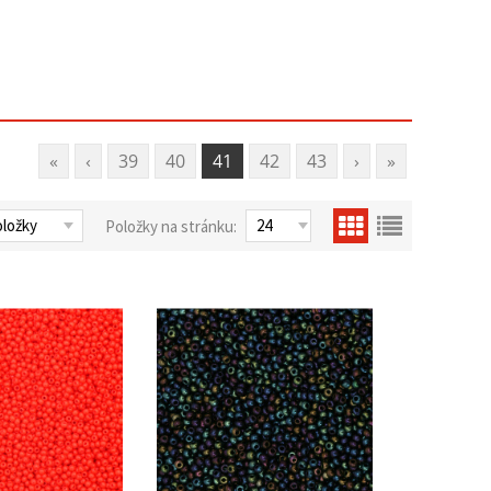
«
‹
39
40
41
42
43
›
»
Položky na stránku: