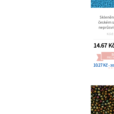
Skleněn
českém s
neprůsvi
modrá, 15
Kód
14.67
K
S
PRO 
10.27 Kč
- 3