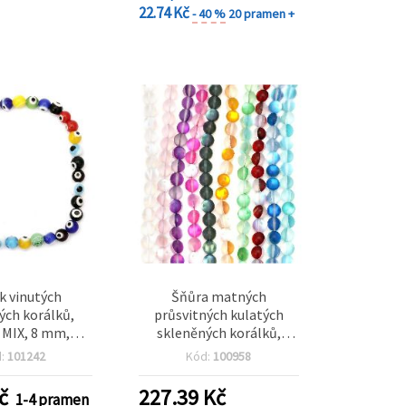
22.74 Kč
- 40 %
20 pramen +
k vinutých
Šňůra matných
ých korálků,
průsvitných kulatých
 MIX, 8 mm,
skleněných korálků,
1 mm, ~48 ks
duhový mix barev, 12 mm,
d:
101242
Kód:
100958
otvor 1 mm, cca 38 ks, DIY
materiál na výrobu
č
227.39
Kč
1-4 pramen
šperků