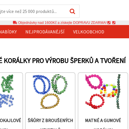
Objednávky nad 1600Kč a získejte DOPRAVU ZDARMA!
NABÍDKY
NEJPRODÁVANĚJŠÍ
VELKOOBCHOD
 KORÁLKY PRO VÝROBU ŠPERKŮ A TVOŘENÍ
ROKAJLOVÉ
ŠŇŮRY Z BROUŠENÝCH
MATNÉ A GUMOVÉ