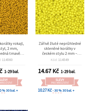
korálky rokajl,
Zářivě žluté neprůhledné
styl, 2 mm,
skleněné korálky v
ledná tmavě
českém stylu 2 mm –
žlutá, 15 g (±2
ideální na šperky, vyšívání
d:
114560
Kód:
114549
50 ks)
a DIY korálkování – 15 g
(~2050 ks)
č
14.67
Kč
1-29 bal.
1-29 bal.
SLEVY
SLEVY
 MNOŽSTVÍ
PRO MNOŽSTVÍ
10.27 Kč
30 %
30 bal. +
- 30 %
30 bal. +