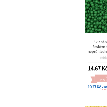
Skleněn
českém s
neprůhledná
(cca 
Kód
14.67
K
S
PRO 
10.27 Kč
- 3