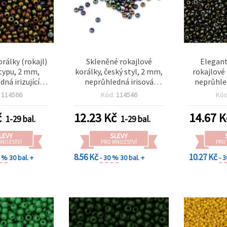
rálky (rokajl)
Skleněné rokajlové
Elegant
typu, 2 mm,
korálky, český styl, 2 mm,
rokajlové
ná irizující
neprůhledná irisová
neprůhled
a, 15 g (~2050
zelená, 15 g (cca 2050 ks)
styl – ide
:
114566
Kód:
114546
Kó
ks)
šperků, 
tvoření – 
č
12.23
Kč
14.67
K
1-29 bal.
1-29 bal.
LEVY
SLEVY
MNOŽSTVÍ
PRO MNOŽSTVÍ
PRO
8.56 Kč
10.27 Kč
0 %
30 bal. +
- 30 %
30 bal. +
- 