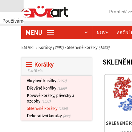
Používáme
cookies
MENU
NOVÉ
AKČNÍ 
🍪
Používáme
cookies a
EM ART
›
Korálky
(7691)
›
Skleněné korálky
(1569)
podobné
technologie,
abychom
SKLENĚNÉ
Korálky
zajistili
správné
Zavřít vše
fungování
webu,
Akrylové korálky
(2797)
zlepšili vaše
prostředí
Dřevěné korálky
(1286)
při jeho
Kovové korálky, přívěsky a
používání a
ozdoby
(1551)
s vaším
souhlasem
Skleněné korálky
(1569)
analyzovali
Dekorativní korálky
návštěvnost
(488)
a
SKLENĚNÉ 
zobrazovali
relevantnější