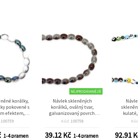
NEJPRODÁVANĚJŠÍ
eněné korálky,
Návlek skleněných
Návle
cky pokovené s
korálků, oválný tvar,
skleněn
ým efektem,
galvanizovaný povrch,
kulaté,
průvlek 1 mm,
6x8~9 mm, průvlek 1 mm,
průvlek 
:
100759
Kód:
100758
Kó
ro ruční výrobu
~36 ks
erků
č
39.12
Kč
92.91
K
1-4 pramen
1-4 pramen