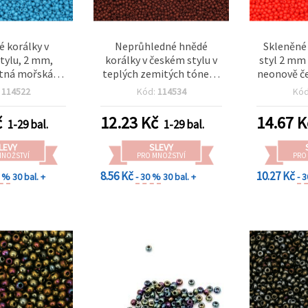
é korálky v
Neprůhledné hnědé
Skleněné 
tylu, 2 mm,
korálky v českém stylu v
styl 2 mm
tná mořská
teplých zemitých tónech
neonově če
 g (~2050 ks)
– 2 mm, 15 g (cca 2050
na šperky,
:
114522
Kód:
114534
Kó
ks), skvělé na podzimní
tvoření – 
šperky a ruční tvoření
č
12.23
Kč
14.67
K
1-29 bal.
1-29 bal.
LEVY
SLEVY
MNOŽSTVÍ
PRO MNOŽSTVÍ
PRO
8.56 Kč
10.27 Kč
0 %
30 bal. +
- 30 %
30 bal. +
- 