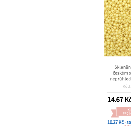
Skleněn
českém s
neprůhled
žlutá, 15
Kód
14.67
K
S
PRO 
10.27 Kč
- 3