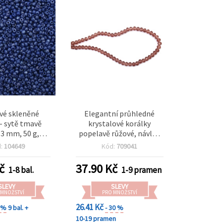
vé skleněné
Elegantní průhledné
– sytě tmavě
krystalové korálky
3 mm, 50 g,
popelavě růžové, návlek
ro ruční výrobu
6×4 mm, otvor 1 mm –
d:
104649
Kód:
709041
, svatební
ideální na šperky, doplňky
a jedinečné DIY
a kreativní dekorace, ~88
č
37.90
Kč
1-8 bal.
1-9 pramen
ojekty
ks
SLEVY
SLEVY
 MNOŽSTVÍ
PRO MNOŽSTVÍ
26.41 Kč
0 %
9 bal. +
- 30 %
10-19 pramen