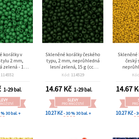
é korálky v
Skleněné korálky českého
Skleněné 
tylu 2 mm,
typu, 2 mm, neprůhledná
český 
 zelená - 15 g
lesní zelená, 15 g (cca
neprůh
2050 ks)
2050 ks)
citronově 
:
114552
Kód:
114529
Kó
0
č
14.67
Kč
14.67
K
1-29 bal.
1-29 bal.
LEVY
SLEVY
MNOŽSTVÍ
PRO MNOŽSTVÍ
PRO
10.27 Kč
10.27 Kč
0 %
30 bal. +
- 30 %
30 bal. +
- 