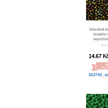
Skleněné ko
českého 
neprůhled
zlatá barv
Kód
14.67
K
S
PRO 
10.27 Kč
- 3