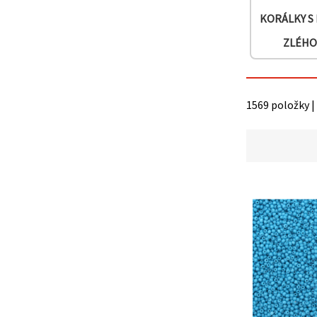
na tlačítko
"Uložit"
KORÁLKY S
ZLÉHO
Přijmout
vše
Nastavení
1569 položky |