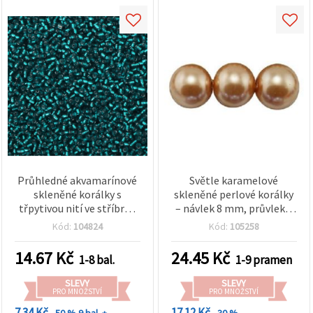
Průhledné akvamarínové
Světle karamelové
skleněné korálky s
skleněné perlové korálky
třpytivou nití ve stříbrné
– návlek 8 mm, průvlek 1
barvě, 3 mm, 50 g
mm, ideální na šperky,
Kód:
104824
Kód:
105258
bižuterii, doplňky a DIY
tvoření, cca 80 cm (cca
14.67
Kč
24.45
Kč
1-8 bal.
1-9 pramen
110 ks)
SLEVY
SLEVY
PRO MNOŽSTVÍ
PRO MNOŽSTVÍ
7.34 Kč
17.12 Kč