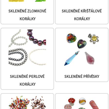
na tlačítko
"Uložit"
SKLENĚNÉ ZLOMKOVÉ
SKLENĚNÉ KŘIŠŤÁLOVÉ
Přijmout
KORÁLKY
KORÁLKY
vše
Nastavení
SKLENĚNÉ PERLOVÉ
SKLENĚNÉ PŘÍVĚSKY
KORÁLKY