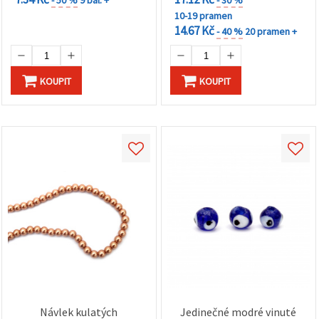
- 50 %
9 bal. +
- 30 %
10-19 pramen
14.67 Kč
- 40 %
20 pramen +
KOUPIT
KOUPIT
Návlek kulatých
Jedinečné modré vinuté