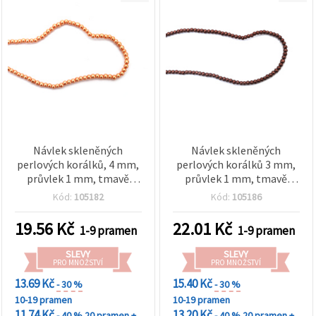
Návlek skleněných
Návlek skleněných
perlových korálků, 4 mm,
perlových korálků 3 mm,
průvlek 1 mm, tmavě
průvlek 1 mm, tmavě
oranžová, ±80 cm, ±216 ks
hnědá, délka ±60 cm, ±220
Kód:
105182
Kód:
105186
ks
19.56
Kč
22.01
Kč
1-9 pramen
1-9 pramen
SLEVY
SLEVY
PRO MNOŽSTVÍ
PRO MNOŽSTVÍ
13.69 Kč
15.40 Kč
- 30 %
- 30 %
10-19 pramen
10-19 pramen
11.74 Kč
13.20 Kč
- 40 %
20 pramen +
- 40 %
20 pramen +