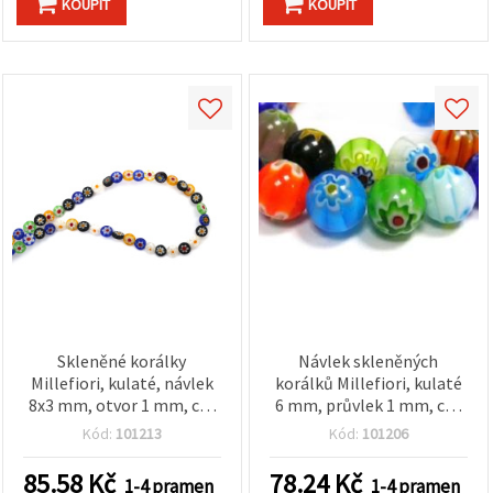
KOUPIT
KOUPIT
Skleněné korálky
Návlek skleněných
Millefiori, kulaté, návlek
korálků Millefiori, kulaté
8x3 mm, otvor 1 mm, cca
6 mm, průvlek 1 mm, cca
48 ks
65 ks, mix barev
Kód:
101213
Kód:
101206
85.58
Kč
78.24
Kč
1-4 pramen
1-4 pramen