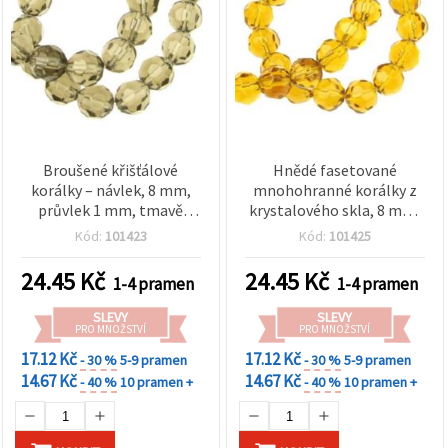
Broušené křišťálové
Hnědé fasetované
korálky – návlek, 8 mm,
mnohohranné korálky z
průvlek 1 mm, tmavě
krystalového skla, 8 mm,
šedé, 43 ks – na výrobu
dírka 1 mm – návlek 43 ks
Kód:
101423
Kód:
101425
šperků a kreativní tvoření
pro náhrdelníky, náramky
a dekorativní tvoření
24.45
Kč
24.45
Kč
1-4 pramen
1-4 pramen
SLEVY
SLEVY
PRO MNOŽSTVÍ
PRO MNOŽSTVÍ
17.12 Kč
17.12 Kč
- 30 %
5-9 pramen
- 30 %
5-9 pramen
14.67 Kč
14.67 Kč
- 40 %
10 pramen +
- 40 %
10 pramen +