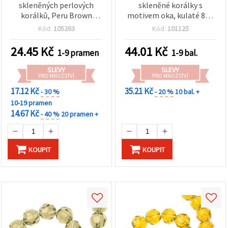
skleněných perlových
skleněné korálky s
korálků, Peru Brown
motivem oka, kulaté 8–9
(hnědá), 8 mm, průvlek 1
mm, otvor 2 mm – ideální
Kód:
105263
Kód:
101125
mm, cca 80 cm (~110 ks),
na šperky, amulety a DIY
pro výrobu šperků a
tvoření – balení 10 ks
24.45
Kč
44.01
Kč
1-9 pramen
1-9 bal.
dekorací
SLEVY
SLEVY
PRO MNOŽSTVÍ
PRO MNOŽSTVÍ
17.12 Kč
35.21 Kč
- 30 %
- 20 %
10 bal. +
10-19 pramen
14.67 Kč
- 40 %
20 pramen +
KOUPIT
KOUPIT