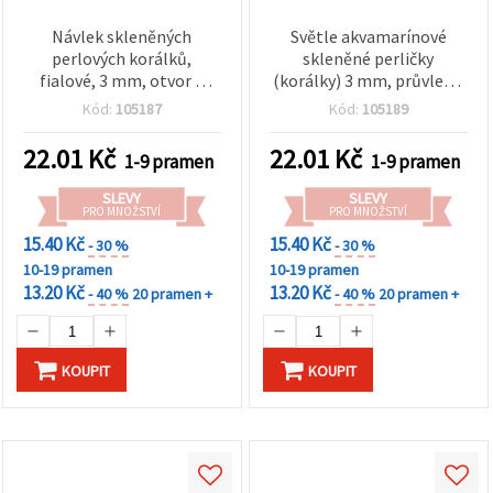
Návlek skleněných
Světle akvamarínové
perlových korálků,
skleněné perličky
fialové, 3 mm, otvor 1
(korálky) 3 mm, průvlek 1
mm, ±60 cm, cca 220 ks
mm – návlek ±60 cm
Kód:
105187
Kód:
105189
(±210 ks), ideální na
šperky, doplňky a DIY
22.01
Kč
22.01
Kč
1-9 pramen
1-9 pramen
tvoření
SLEVY
SLEVY
PRO MNOŽSTVÍ
PRO MNOŽSTVÍ
15.40 Kč
15.40 Kč
- 30 %
- 30 %
10-19 pramen
10-19 pramen
13.20 Kč
13.20 Kč
- 40 %
20 pramen +
- 40 %
20 pramen +
KOUPIT
KOUPIT