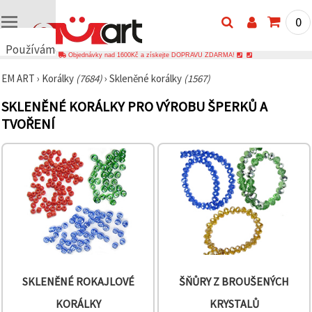
0
Používáme
Objednávky nad 1600Kč a získejte DOPRAVU ZDARMA!
cookies
EM ART
›
Korálky
(7684)
›
Skleněné korálky
(1567)
🍪
Používáme
SKLENĚNÉ KORÁLKY PRO VÝROBU ŠPERKŮ A
cookies a
podobné
TVOŘENÍ
technologie,
abychom
zajistili
správné
fungování
webu,
zlepšili vaše
prostředí
při jeho
používání a
s vaším
souhlasem
analyzovali
návštěvnost
SKLENĚNÉ ROKAJLOVÉ
ŠŇŮRY Z BROUŠENÝCH
a
zobrazovali
KORÁLKY
KRYSTALŮ
relevantnější