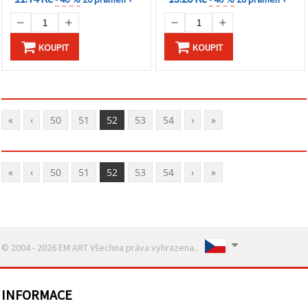
KOUPIT
KOUPIT
«
‹
50
51
52
53
54
›
»
«
‹
50
51
52
53
54
›
»
© 2004 - 2026 EM ART Všechna práva vyhrazena..
INFORMACE