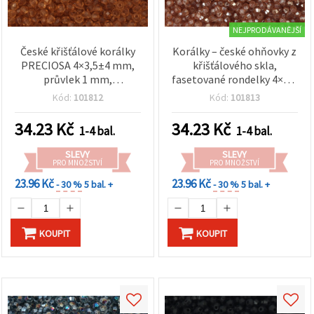
NEJPRODÁVANĚJŠÍ
České křišťálové korálky
Korálky – české ohňovky z
PRECIOSA 4×3,5±4 mm,
křišťálového skla,
průvlek 1 mm,
fasetované rondelky 4×3,6
transparentní okrové, 10
mm, průvlek 0,8 mm,
Kód:
101812
Kód:
101813
g ±148 ks
Sunrise (karamelový
odstín) — 12 ks, pro
34.23
Kč
34.23
Kč
1-4 bal.
1-4 bal.
korálkování a výrobu
šperků: náramky,
SLEVY
SLEVY
náhrdelníky, náušnice
PRO MNOŽSTVÍ
PRO MNOŽSTVÍ
23.96 Kč
23.96 Kč
- 30 %
5 bal. +
- 30 %
5 bal. +
KOUPIT
KOUPIT