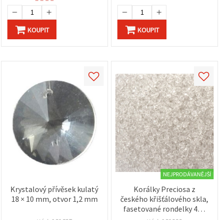
KOUPIT
KOUPIT
NEJPRODÁVANĚJŠÍ
Krystalový přívěsek kulatý
Korálky Preciosa z
18 × 10 mm, otvor 1,2 mm
českého křišťálového skla,
fasetované rondelky 4×3
mm, čiré (transparentní),