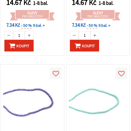
14.67
Kč
14.67
Kč
1-8 bal.
1-8 bal.
SLEVY
SLEVY
PRO MNOŽSTVÍ
PRO MNOŽSTVÍ
7.34 Kč
7.34 Kč
- 50 %
9 bal. +
- 50 %
9 bal. +
KOUPIT
KOUPIT