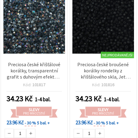
NEJPRODÁVANĚJŠÍ
Preciosa české křišťálové
Preciosa české broušené
korálky, transparentní
korálky rondelky z
grafit s duhovým efektem
křišťálového skla, Jet
(Rainbow), 4 × 3,5 mm,
černá, 4×3,5 mm, otvor 1
Kód:
101817
Kód:
101816
otvor 1 mm, 147 ks —
mm, balení 10 g – pro
skleněné korálky na
výrobu šperků, DIY
34.23
Kč
34.23
Kč
1-4 bal.
1-4 bal.
výrobu šperků,
korálkování, náramky a
korálkování, náramky a
náhrdelníky
SLEVY
SLEVY
náhrdelníky
PRO MNOŽSTVÍ
PRO MNOŽSTVÍ
23.96 Kč
23.96 Kč
- 30 %
5 bal. +
- 30 %
5 bal. +