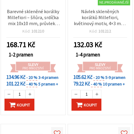
NEJPRODÁVANĚJŠÍ
Barevné skleněné korálky
Návlek skleněných
Millefiori – šňůra, srdíčka
korálků Millefiori,
mix 10x10 mm, průvlek 1
květinový motiv, 4×3 mm,
mm, cca 38 ks – ideální na
průvlek 1 mm, cca 92 ks
Kód:
101210
Kód:
101212
šperky, doplňky a DIY
tvoření
168.71
Kč
132.03
Kč
1-2 pramen
1-4 pramen
SLEVY
SLEVY
PRO MNOŽSTVÍ
PRO MNOŽSTVÍ
134.96 Kč
105.62 Kč
- 20 %
3-4 pramen
- 20 %
5-9 pramen
101.22 Kč
79.22 Kč
- 40 %
5 pramen +
- 40 %
10 pramen +
KOUPIT
KOUPIT