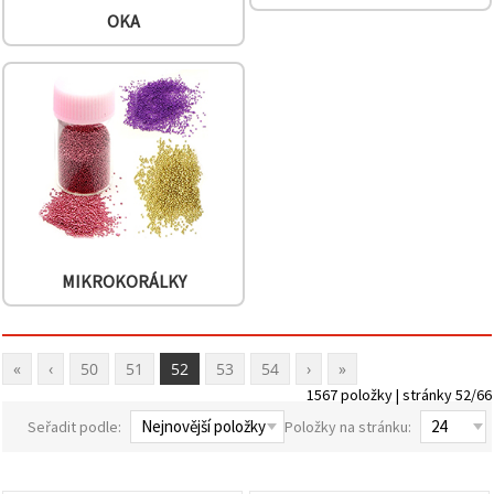
OKA
MIKROKORÁLKY
«
‹
50
51
52
53
54
›
»
1567 položky | stránky 52/66
Seřadit podle:
Položky na stránku: