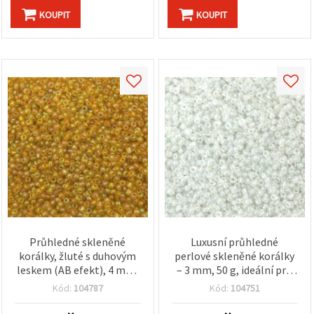
KOUPIT
KOUPIT
Průhledné skleněné
Luxusní průhledné
korálky, žluté s duhovým
perlové skleněné korálky
leskem (AB efekt), 4 mm,
– 3 mm, 50 g, ideální pro
50 g
prémiové šperky, náušnice
Kód:
104787
Kód:
104751
a elegantní doplňky