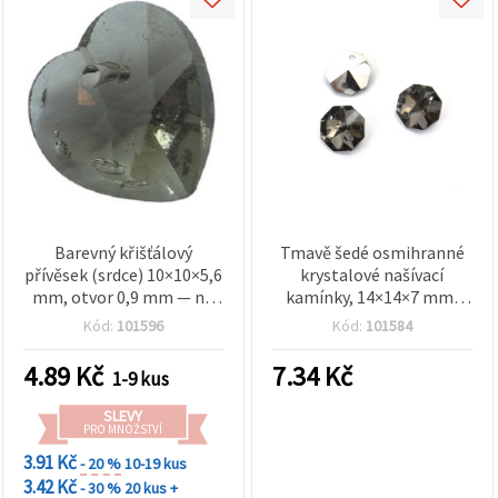
Barevný křišťálový
Tmavě šedé osmihranné
přívěsek (srdce) 10×10×5,6
krystalové našívací
mm, otvor 0,9 mm — na
kamínky, 14×14×7 mm,
výrobu šperků
otvor 1,5 mm – 4 ks
Kód:
101596
Kód:
101584
4.89
Kč
7.34
Kč
1-9 kus
SLEVY
PRO MNOŽSTVÍ
3.91 Kč
- 20 %
10-19 kus
3.42 Kč
- 30 %
20 kus +