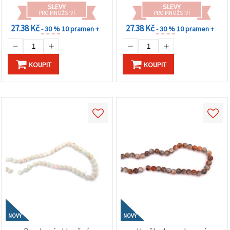
handmade dekorací
SLEVY
SLEVY
PRO MNOŽSTVÍ
PRO MNOŽSTVÍ
27.38 Kč
27.38 Kč
- 30 %
10 pramen +
- 30 %
10 pramen +
KOUPIT
KOUPIT
NOVÝ
NOVÝ