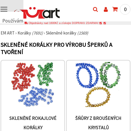
0
Používáme
Objednávky nad 1600Kč a získejte DOPRAVU ZDARMA!
cookies
EM ART
›
Korálky
(7691)
›
Skleněné korálky
(1569)
🍪
Používáme
SKLENĚNÉ KORÁLKY PRO VÝROBU ŠPERKŮ A
cookies a
podobné
TVOŘENÍ
technologie,
abychom
zajistili
správné
fungování
webu,
zlepšili vaše
prostředí
při jeho
používání a
s vaším
souhlasem
analyzovali
návštěvnost
SKLENĚNÉ ROKAJLOVÉ
ŠŇŮRY Z BROUŠENÝCH
a
zobrazovali
KORÁLKY
KRYSTALŮ
relevantnější