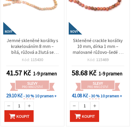
NOVÝ
NOVÝ
Jemné skleněné korálky s
Skleněné crackle korálky
krakelováním 8 mm –
10 mm, dírka 1 mm –
bílá, růžová a žlutá se
malované růžovo-šedé se
stříbrnou barvou, průvlek
zlatou barvou, šňůra cca
Kód:
115430
Kód:
115469
1 mm, šňůra cca 105 ks –
85 ks – na výrobu šperků,
ideální pro tvorbu
navlékání a kreativní
41.57
Kč
58.68
Kč
1-9 pramen
1-9 pramen
výrazných šperků a
tvoření
kreativní handmade
SLEVY
SLEVY
dekorace
PRO MNOŽSTVÍ
PRO MNOŽSTVÍ
29.10 Kč
41.08 Kč
- 30 %
10 pramen +
- 30 %
10 pramen +
KOUPIT
KOUPIT