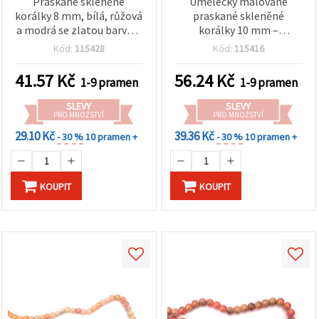
Praskané skleněné
Umělecky malované
korálky 8 mm, bílá, růžová
praskané skleněné
a modrá se zlatou barvou,
korálky 10 mm –
průvlek 1 mm, cca 105 ks –
transparentní bílá &
Kód:
115428
Kód:
115416
na výrobu šperků a
oranžová, průvlek 1 mm,
kreativní tvoření
šňůra cca 85 ks – ideální
41.57
Kč
56.24
Kč
1-9 pramen
1-9 pramen
pro výrobu výrazných
šperků a kreativní DIY
SLEVY
SLEVY
tvoření
PRO MNOŽSTVÍ
PRO MNOŽSTVÍ
29.10 Kč
39.36 Kč
- 30 %
10 pramen +
- 30 %
10 pramen +
KOUPIT
KOUPIT