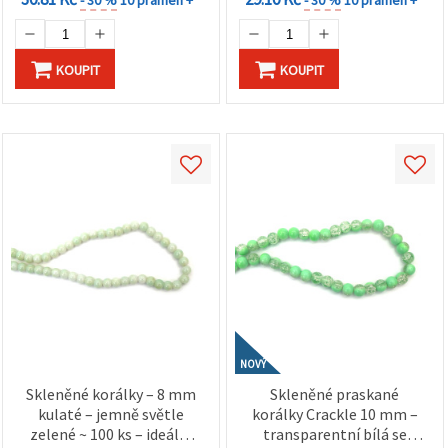
- 30 %
10 pramen +
- 30 %
10 pramen +
KOUPIT
KOUPIT
NOVÝ
Skleněné korálky – 8 mm
Skleněné praskané
kulaté – jemně světle
korálky Crackle 10 mm –
zelené ~ 100 ks – ideální
transparentní bílá se