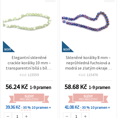
NOVÝ
NOVÝ
Elegantní skleněné
Skleněné korálky 8 mm –
crackle korálky 10 mm –
neprůhledná fuchsiová a
transparentní bílá s bílým
modrá se zlatým okrajem
nátěrem, průvlek 1 mm,
(barva), průvlek 1 mm,
Kód:
115559
Kód:
115476
šňůra cca 85 ks – ideální
návlek cca 105 ks – ideální
na výrobu
pro výrobu výrazných
56.24
Kč
58.68
Kč
1-9 pramen
1-9 pramen
minimalistických šperků a
šperků a originálních
stylové handmade tvoření
handmade dekorací
SLEVY
SLEVY
PRO MNOŽSTVÍ
PRO MNOŽSTVÍ
39.36 Kč
41.08 Kč
- 30 %
10 pramen +
- 30 %
10 pramen +