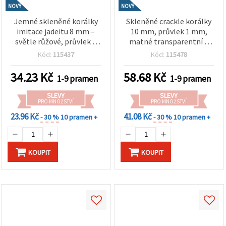
NOVÝ
NOVÝ
Jemné skleněné korálky
Skleněné crackle korálky
imitace jadeitu 8 mm –
10 mm, průvlek 1 mm,
světle růžové, průvlek 1
matné transparentní –
mm, šňůra cca 105 ks –
krémová, růžová a
Kód:
115437
Kód:
115478
ideální na výrobu
tyrkysová se zlatou
romantických šperků a
barvou, šňůra cca 85 ks
34.23
Kč
58.68
Kč
1-9 pramen
1-9 pramen
elegantní handmade
(mix) – na výrobu šperků,
tvoření
navlékání a kreativní
SLEVY
SLEVY
tvoření
PRO MNOŽSTVÍ
PRO MNOŽSTVÍ
23.96 Kč
41.08 Kč
- 30 %
10 pramen +
- 30 %
10 pramen +
KOUPIT
KOUPIT