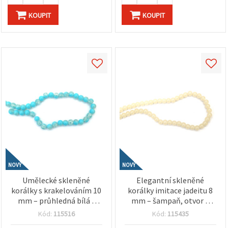
KOUPIT
KOUPIT
NOVÝ
NOVÝ
Umělecké skleněné
Elegantní skleněné
korálky s krakelováním 10
korálky imitace jadeitu 8
mm – průhledná bílá s
mm – šampaň, otvor 1
modrým nátěrem, otvor 1
mm, šňůra cca 105 ks –
Kód:
115516
Kód:
115435
mm, šňůra cca 85 ks –
ideální na výrobu šperků a