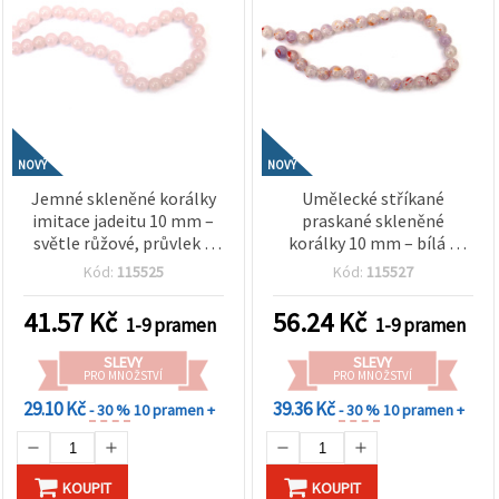
NOVÝ
NOVÝ
Jemné skleněné korálky
Umělecké stříkané
imitace jadeitu 10 mm –
praskané skleněné
světle růžové, průvlek 1
korálky 10 mm – bílá a
mm, šňůra cca 85 ks –
fialová s červeným
Kód:
115525
Kód:
115527
ideální na romantické
nátěrem a akcentem ve
šperky a elegantní ruční
zlaté barvě, průvlek 1
41.57
Kč
56.24
Kč
1-9 pramen
1-9 pramen
tvorbu
mm, šňůra cca 85 ks (mix)
SLEVY
SLEVY
PRO MNOŽSTVÍ
PRO MNOŽSTVÍ
29.10 Kč
39.36 Kč
- 30 %
10 pramen +
- 30 %
10 pramen +
KOUPIT
KOUPIT