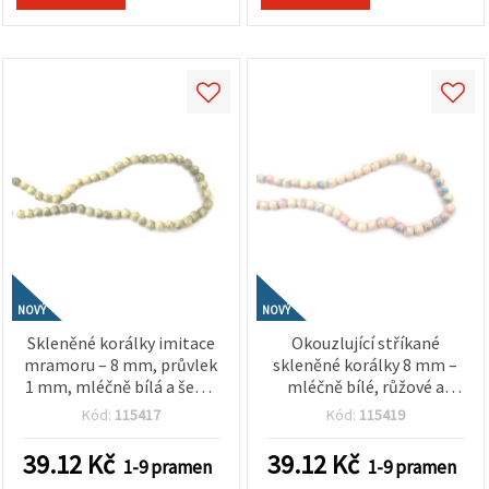
NOVÝ
NOVÝ
Skleněné korálky imitace
Okouzlující stříkané
mramoru – 8 mm, průvlek
skleněné korálky 8 mm –
1 mm, mléčně bílá a šedá,
mléčně bílé, růžové a
šňůra cca 105 ks – ideální
modré (mix), průvlek 1
Kód:
115417
Kód:
115419
na výrobu šperků,
mm, šňůra cca 105 ks –
navlékání korálků a
ideální na výrobu hravých
39.12
Kč
39.12
Kč
1-9 pramen
1-9 pramen
kreativní tvoření
šperků a barevných