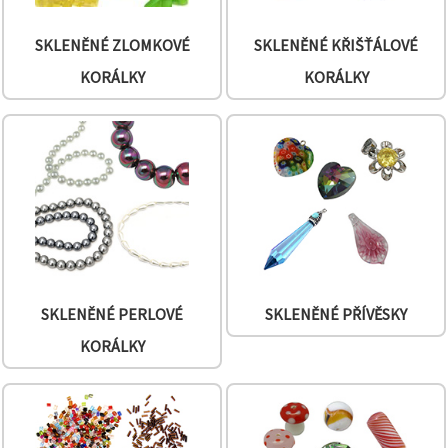
na tlačítko
"Uložit"
SKLENĚNÉ ZLOMKOVÉ
SKLENĚNÉ KŘIŠŤÁLOVÉ
Přijmout
KORÁLKY
KORÁLKY
vše
Nastavení
SKLENĚNÉ PERLOVÉ
SKLENĚNÉ PŘÍVĚSKY
KORÁLKY