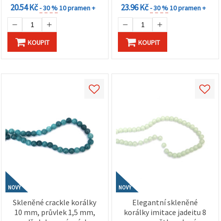
20.54 Kč
23.96 Kč
- 30 %
10 pramen +
- 30 %
10 pramen +
KOUPIT
KOUPIT
NOVÝ
NOVÝ
Skleněné crackle korálky
Elegantní skleněné
10 mm, průvlek 1,5 mm,
korálky imitace jadeitu 8