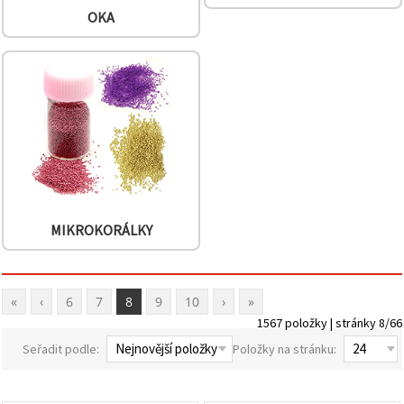
OKA
MIKROKORÁLKY
«
‹
6
7
8
9
10
›
»
1567 položky | stránky 8/66
Seřadit podle:
Položky na stránku: