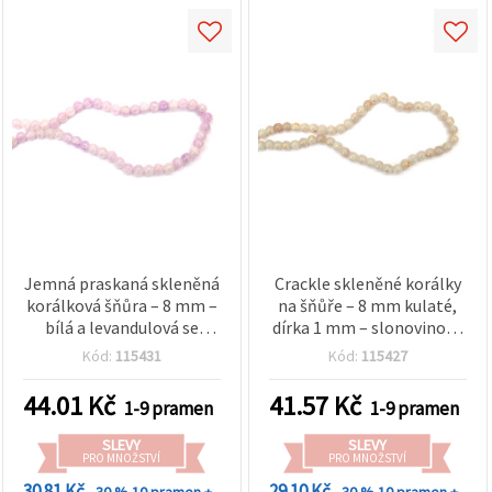
Jemná praskaná skleněná
Crackle skleněné korálky
korálková šňůra – 8 mm –
na šňůře – 8 mm kulaté,
bílá a levandulová se
dírka 1 mm – slonovinové
zlatým odstínem ~ 105 ks
se zlatou barvou ~ 100 ks
Kód:
115431
Kód:
115427
– ideální na výrobu šperků
a dekorativní tvoření
44.01
Kč
41.57
Kč
1-9 pramen
1-9 pramen
SLEVY
SLEVY
PRO MNOŽSTVÍ
PRO MNOŽSTVÍ
30.81 Kč
29.10 Kč