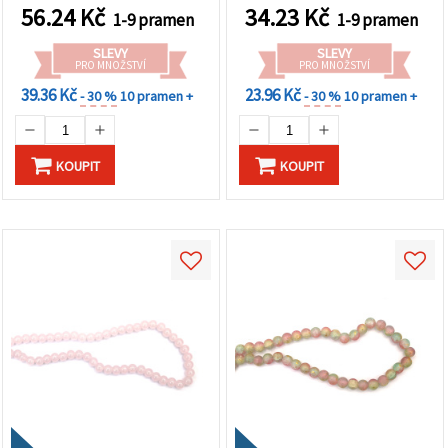
ideální na výrobu
luxusní ruční tvoření
56.24
Kč
34.23
Kč
1-9 pramen
1-9 pramen
elegantních šperků a
originální handmade
SLEVY
SLEVY
tvoření
PRO MNOŽSTVÍ
PRO MNOŽSTVÍ
39.36 Kč
23.96 Kč
- 30 %
10 pramen +
- 30 %
10 pramen +
KOUPIT
KOUPIT