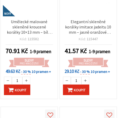
NOVÝ
Umělecké malované
Elegantní skleněné
skleněné kroucené
korálky imitace jadeitu 10
korálky 10×13 mm – bílá,
mm – jasně oranžové,
černá a oranžová, průvlek
průvlek 1 mm, šňůra cca
Kód:
115582
Kód:
115447
1,5 mm, šňůra cca 60 ks –
85 ks – ideální na výrobu
ideální na výrobu
výrazných šperků a
70.91
Kč
41.57
Kč
1-9 pramen
1-9 pramen
moderních šperků a
kreativní tvoření
originální handmade
SLEVY
SLEVY
tvoření
PRO MNOŽSTVÍ
PRO MNOŽSTVÍ
49.63 Kč
29.10 Kč
- 30 %
10 pramen +
- 30 %
10 pramen +
KOUPIT
KOUPIT