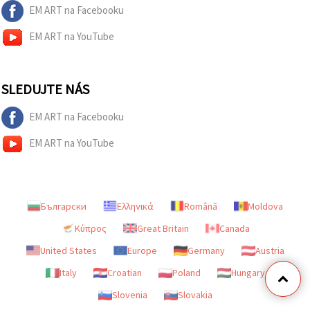
EM ART na Facebooku
EM ART na YouTube
SLEDUJTE NÁS
EM ART na Facebooku
EM ART na YouTube
Български
Ελληνικά
Română
Moldova
Κύπρος
Great Britain
Canada
United States
Europe
Germany
Austria
Italy
Croatian
Poland
Hungary
Slovenia
Slovakia