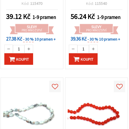
na výrobu šperků, tvoření
zeleným nátěrem,
Kód:
115470
Kód:
115540
a kreativní dekorace
průvlek 1 mm, šňůra cca
85 ks – ideální na výrobu
39.12
Kč
56.24
Kč
1-9 pramen
1-9 pramen
přírodní bižuterie a
šperků
SLEVY
SLEVY
PRO MNOŽSTVÍ
PRO MNOŽSTVÍ
27.38 Kč
39.36 Kč
- 30 %
10 pramen +
- 30 %
10 pramen +
KOUPIT
KOUPIT