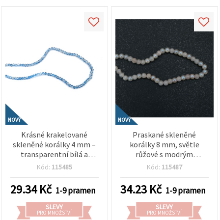
NOVÝ
NOVÝ
Krásné krakelované
Praskané skleněné
skleněné korálky 4 mm –
korálky 8 mm, světle
transparentní bílá a
růžové s modrým
modrá, průvlek 1 mm,
nádechem, AB efekt,
Kód:
115485
Kód:
115487
šňůra cca 215 ks – ideální
průvlek 1 mm, cca 110 ks –
pro výrobu svěžích letních
na výrobu šperků a
29.34
Kč
34.23
Kč
1-9 pramen
1-9 pramen
šperků a jemných
kreativní tvoření
handmade dekorací
SLEVY
SLEVY
PRO MNOŽSTVÍ
PRO MNOŽSTVÍ