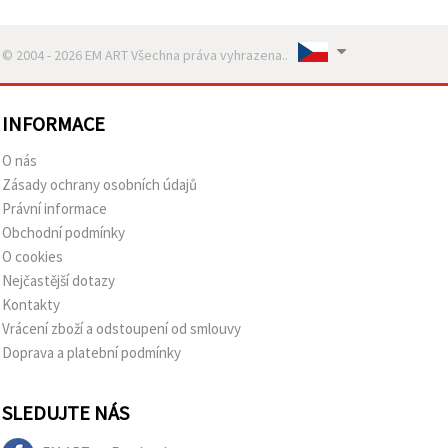
obsah a
reklamu, a
to i s
© 2004 - 2026 EM ART Všechna práva vyhrazena..
pomocí
našich
partnerů
pro
INFORMACE
analýzu a
marketing.
O nás
Můžete
souhlasit s
Zásady ochrany osobních údajů
použitím
Právní informace
všech
cookies
Obchodní podmínky
kliknutím
O cookies
na
"Přijmout
Nejčastější dotazy
vše!" Nebo
Kontakty
můžete
uvést své
Vrácení zboží a odstoupení od smlouvy
preference v
Doprava a platební podmínky
Nastavení
výběrem
daného
typu
SLEDUJTE NÁS
cookies a
kliknutím