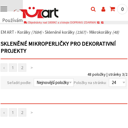
0
Používáme
Objednávky nad 1600Kč a získejte DOPRAVU ZDARMA!
cookies
EM ART
›
Korálky
(7684)
›
Skleněné korálky
(1567)
›
Mikrokorálky
(48)
🍪
Používáme
SKLENĚNÉ MIKROPERLIČKY PRO DEKORATIVNÍ
cookies a
podobné
PROJEKTY
technologie,
abychom
zajistili
správné
‹
1
2
>
fungování
48 položky | stránky 3/2
webu,
zlepšili vaše
Seřadit podle:
Položky na stránku:
prostředí
při jeho
používání a
s vaším
souhlasem
analyzovali
‹
1
2
>
návštěvnost
a
zobrazovali
relevantnější