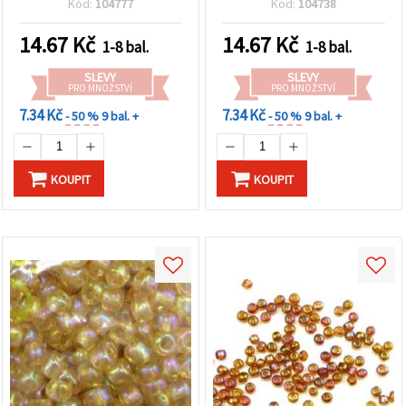
Kód:
104777
Kód:
104738
vzory a jedinečné DIY
tvoření
14.67
Kč
14.67
Kč
1-8 bal.
1-8 bal.
SLEVY
SLEVY
PRO MNOŽSTVÍ
PRO MNOŽSTVÍ
7.34 Kč
7.34 Kč
- 50 %
9 bal. +
- 50 %
9 bal. +
KOUPIT
KOUPIT