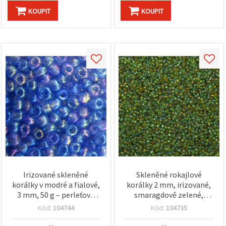
KOUPIT
KOUPIT
Irizované skleněné
Skleněné rokajlové
korálky v modré a fialové,
korálky 2 mm, irizované,
3 mm, 50 g – perleťové
smaragdově zelené,
akcenty pro šperky a
průhledné, balení 50 g
Kód:
104744
Kód:
104735
dekorace