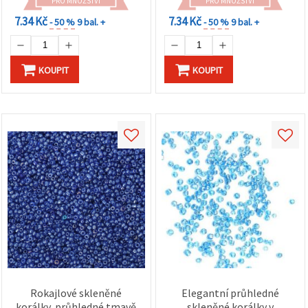
PRO MNOŽSTVÍ
PRO MNOŽSTVÍ
7.34 Kč
7.34 Kč
- 50 %
9 bal. +
- 50 %
9 bal. +
KOUPIT
KOUPIT
Rokajlové skleněné
Elegantní průhledné
korálky, průhledné tmavě
skleněné korálky v