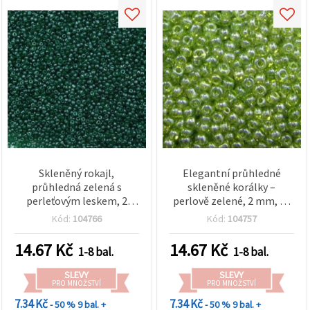
Skleněný rokajl,
Elegantní průhledné
průhledná zelená s
skleněné korálky –
perleťovým leskem, 2
perlově zelené, 2 mm, 1–
mm, 50 g
50 g, ideální pro svěží
Kód:
104766
Kód:
104757
design šperků a doplňků
14.67
Kč
14.67
Kč
1-8 bal.
1-8 bal.
SLEVY
SLEVY
PRO MNOŽSTVÍ
PRO MNOŽSTVÍ
7.34 Kč
7.34 Kč
- 50 %
9 bal. +
- 50 %
9 bal. +