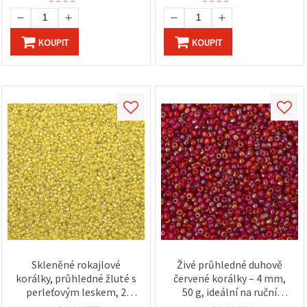
KOUPIT
KOUPIT
Skleněné rokajlové
Živé průhledné duhově
korálky, průhledné žluté s
červené korálky – 4 mm,
perleťovým leskem, 2
50 g, ideální na ruční
mm, 50 g
výrobu šperků, barevné