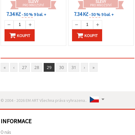
SLEVY
SLEVY
PRO MNOŽSTVÍ
PRO MNOŽSTVÍ
7.34 Kč
7.34 Kč
- 50 %
9 bal. +
- 50 %
9 bal. +
KOUPIT
KOUPIT
«
‹
27
28
29
30
31
›
»
© 2004 - 2026 EM ART Všechna práva vyhrazena..
INFORMACE
O nás