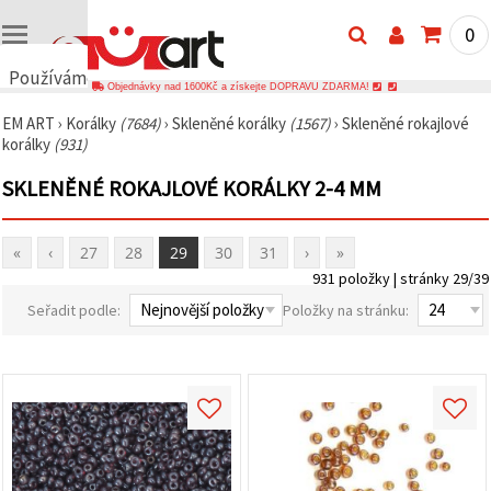
0
Používáme
Objednávky nad 1600Kč a získejte DOPRAVU ZDARMA!
cookies
EM ART
›
Korálky
(7684)
›
Skleněné korálky
(1567)
›
Skleněné rokajlové
🍪
korálky
(931)
Používáme
cookies a
SKLENĚNÉ ROKAJLOVÉ KORÁLKY 2-4 MM
podobné
technologie,
abychom
zajistili
«
‹
27
28
29
30
31
›
»
správné
fungování
931 položky | stránky 29/39
webu,
zlepšili vaše
Seřadit podle:
Položky na stránku:
prostředí
při jeho
používání a
s vaším
souhlasem
analyzovali
návštěvnost
a
zobrazovali
relevantnější