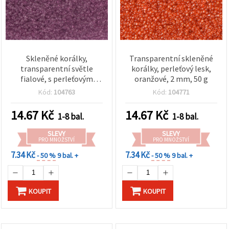
Skleněné korálky,
Transparentní skleněné
transparentní světle
korálky, perleťový lesk,
fialové, s perleťovým
oranžové, 2 mm, 50 g
leskem, 2 mm, 50 g
Kód:
104763
Kód:
104771
14.67
Kč
14.67
Kč
1-8 bal.
1-8 bal.
SLEVY
SLEVY
PRO MNOŽSTVÍ
PRO MNOŽSTVÍ
7.34 Kč
7.34 Kč
- 50 %
9 bal. +
- 50 %
9 bal. +
KOUPIT
KOUPIT