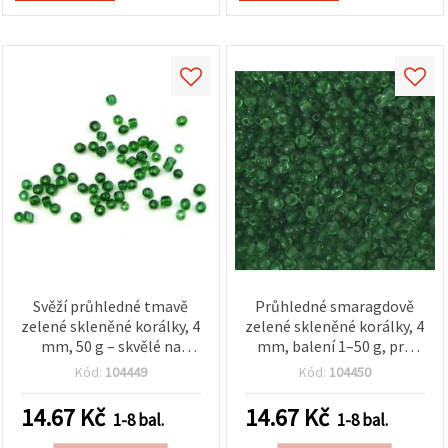
Svěží průhledné tmavě
Průhledné smaragdově
zelené skleněné korálky, 4
zelené skleněné korálky, 4
mm, 50 g – skvělé na
mm, balení 1–50 g, pro
handmade šperky,
výrobu bižuterie a
Kód:
104449
Kód:
104450
přírodou inspirované
dekorací
vzory a jedinečné DIY
14.67
Kč
14.67
Kč
1-8 bal.
1-8 bal.
tvoření