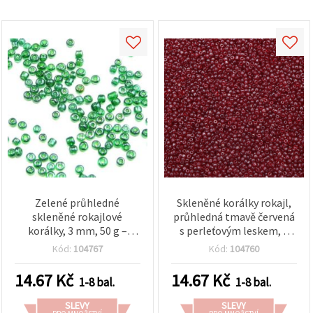
na tlačítko
"Uložit"
Přijmout
vše
Nastavení
Zelené průhledné
Skleněné korálky rokajl,
skleněné rokajlové
průhledná tmavě červená
korálky, 3 mm, 50 g –
s perleťovým leskem, 2
lesklé drobné korálky na
mm, 50 g
Kód:
104767
Kód:
104760
výrobu šperků,
korálkování a DIY tvoření
14.67
Kč
14.67
Kč
1-8 bal.
1-8 bal.
SLEVY
SLEVY