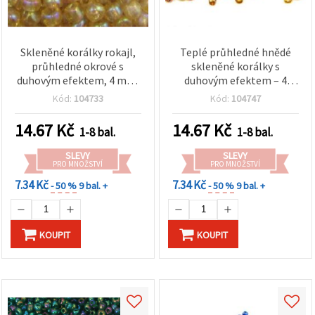
Skleněné korálky rokajl,
Teplé průhledné hnědé
průhledné okrové s
skleněné korálky s
duhovým efektem, 4 mm,
duhovým efektem – 4
50 g
mm, 50 g, skvělé na
Kód:
104733
Kód:
104747
podzimní designy šperků
a přírodně laděné tvoření
14.67
Kč
14.67
Kč
1-8 bal.
1-8 bal.
SLEVY
SLEVY
PRO MNOŽSTVÍ
PRO MNOŽSTVÍ
7.34 Kč
7.34 Kč
- 50 %
9 bal. +
- 50 %
9 bal. +
KOUPIT
KOUPIT