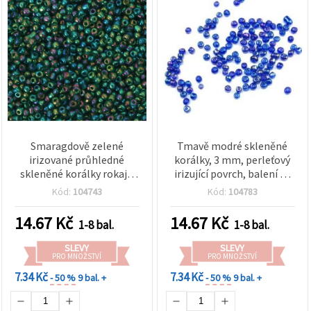
Smaragdově zelené
Tmavě modré skleněné
irizované průhledné
korálky, 3 mm, perleťový
skleněné korálky rokajl,
irizující povrch, balení 50
kulaté 4 mm, 50 g
g
Kód:
104743
Kód:
104783
14.67
Kč
14.67
Kč
1-8 bal.
1-8 bal.
SLEVY
SLEVY
PRO MNOŽSTVÍ
PRO MNOŽSTVÍ
7.34 Kč
7.34 Kč
- 50 %
9 bal. +
- 50 %
9 bal. +