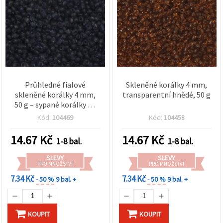
Průhledné fialové
Skleněné korálky 4 mm,
skleněné korálky 4 mm,
transparentní hnědé, 50 g
50 g – sypané korálky na
výrobu šperků,
Kód:
104469
Kód:
104458
korálkování, náhrdelníky,
náramky a DIY tvoření
14.67
Kč
14.67
Kč
1-8 bal.
1-8 bal.
SLEVY
SLEVY
PRO MNOŽSTVÍ
PRO MNOŽSTVÍ
7.34 Kč
7.34 Kč
- 50 %
9 bal. +
- 50 %
9 bal. +
KOUPIT
KOUPIT