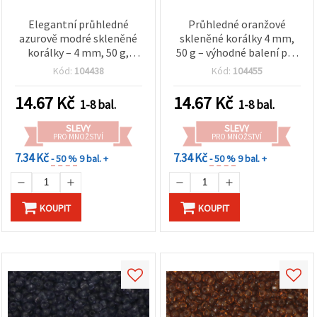
Elegantní průhledné
Průhledné oranžové
azurově modré skleněné
skleněné korálky 4 mm,
korálky – 4 mm, 50 g,
50 g – výhodné balení pro
ideální na zdobení šperků,
výrobu šperků,
Kód:
104438
Kód:
104455
náušnic a náramků
korálkování a DIY tvoření
14.67
Kč
14.67
Kč
1-8 bal.
1-8 bal.
SLEVY
SLEVY
PRO MNOŽSTVÍ
PRO MNOŽSTVÍ
7.34 Kč
7.34 Kč
- 50 %
9 bal. +
- 50 %
9 bal. +
KOUPIT
KOUPIT