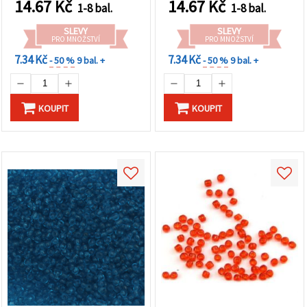
14.67
Kč
14.67
Kč
1-8 bal.
1-8 bal.
SLEVY
SLEVY
PRO MNOŽSTVÍ
PRO MNOŽSTVÍ
7.34 Kč
7.34 Kč
- 50 %
9 bal. +
- 50 %
9 bal. +
KOUPIT
KOUPIT