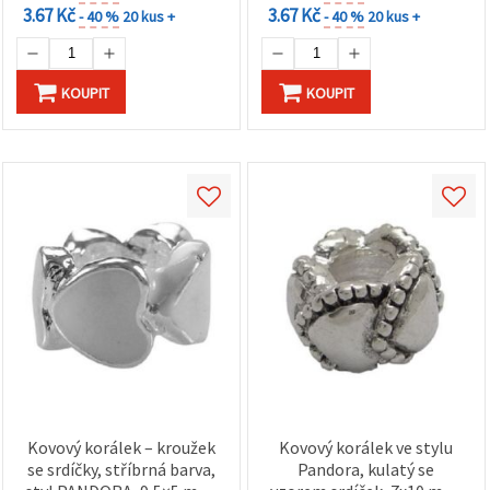
3.67 Kč
3.67 Kč
- 40 %
20 kus +
- 40 %
20 kus +
KOUPIT
KOUPIT
Kovový korálek – kroužek
Kovový korálek ve stylu
se srdíčky, stříbrná barva,
Pandora, kulatý se