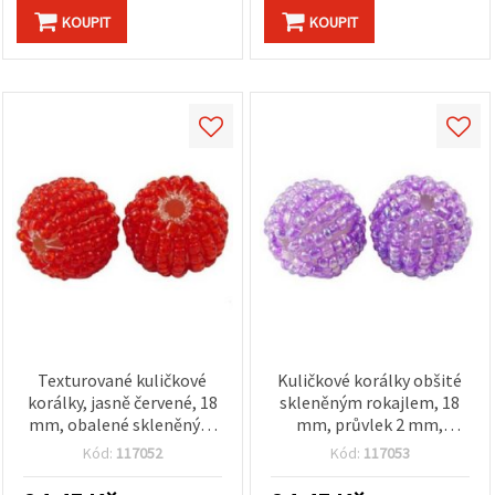
KOUPIT
KOUPIT
Texturované kuličkové
Kuličkové korálky obšité
korálky, jasně červené, 18
skleněným rokajlem, 18
mm, obalené skleněným
mm, průvlek 2 mm,
rokajlem, otvor 2 mm,
fialové, 5 ks
Kód:
117052
Kód:
117053
balení 5 ks