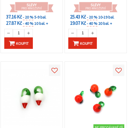
barev
SLEVY
SLEVY
PRO MNOŽSTVÍ
PRO MNOŽSTVÍ
37.16 Kč
25.43 Kč
- 20 %
5-9 bal.
- 20 %
10-19 bal.
27.87 Kč
19.07 Kč
- 40 %
10 bal. +
- 40 %
20 bal. +
KOUPIT
KOUPIT
NEJPRODÁVANĚJŠÍ