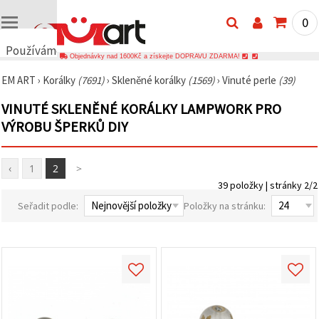
0
Používáme
Objednávky nad 1600Kč a získejte DOPRAVU ZDARMA!
cookies
EM ART
›
Korálky
(7691)
›
Skleněné korálky
(1569)
›
Vinuté perle
(39)
🍪
Používáme
VINUTÉ SKLENĚNÉ KORÁLKY LAMPWORK PRO
cookies a
podobné
VÝROBU ŠPERKŮ DIY
technologie,
abychom
zajistili
správné
‹
1
2
>
fungování
39 položky | stránky 2/2
webu,
zlepšili vaše
Seřadit podle:
Položky na stránku:
prostředí
při jeho
používání a
s vaším
souhlasem
analyzovali
návštěvnost
a
zobrazovali
relevantnější