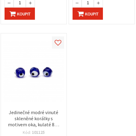
KOUPIT
KOUPIT
Jedinečné modré vinuté
skleněné korálky s
motivem oka, kulaté 8–9
mm, otvor 2 mm – ideální
Kód:
101125