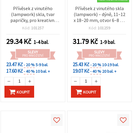
Přívěsek z vinutého
Přívěsek z vinutého skla
(lampwork) skla, tvar
(lampwork) – dýně, 11~12
papričky, pro kreativní
x 18~20 mm, otvor 6~8 x 3
tvoření, 10×23 mm, otvor
mm, oranžový, DIY
Kód:
101257
Kód:
101259
4×3 mm — 4 ks
komponent pro výrobu
šperků – 4 ks
29.34
Kč
31.79
Kč
1-4 bal.
1-9 bal.
SLEVY
SLEVY
PRO MNOŽSTVÍ
PRO MNOŽSTVÍ
23.47 Kč
25.43 Kč
- 20 %
5-9 bal.
- 20 %
10-19 bal.
17.60 Kč
19.07 Kč
- 40 %
10 bal. +
- 40 %
20 bal. +
KOUPIT
KOUPIT