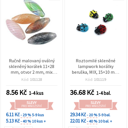
Ručně malovaný oválný
Roztomilé skleněné
skleněný korálek 11×28
lampwork korálky
mm, otvor 2 mm, mix
beruška, MIX, 15×10 mm,
barev – 1 ks
otvor 1,5–2 mm – pro
Kód:
101128
Kód:
101119
šperky, doplňky a DIY
tvoření – balení 4 ks
8.56
Kč
36.68
Kč
1-4 kus
1-4 bal.
SLEVY
SLEVY
PRO MNOŽSTVÍ
PRO MNOŽSTVÍ
6.11 Kč
29.34 Kč
- 29 %
5-9 kus
- 20 %
5-9 bal.
5.13 Kč
22.01 Kč
- 40 %
10 kus +
- 40 %
10 bal. +