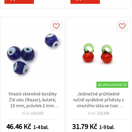
na tlačítko
"Uložit"
Přijmout
vše
Nastavení
NEJPRODÁVANĚJŠÍ
Vinuté skleněné korálky
Jedinečné průhledné
Zlé oko (Nazar), kulaté,
ručně vyráběné přívěsky z
10 mm, průvlek 2 mm,
vinutého skla ve tvaru
modré, 10 ks
papriky 10–12 x 19–22
Kód:
101100
Kód:
101258
mm, průvlek 6–8 x 4 mm –
ideální na bižuterii a DIY
46.46
Kč
31.79
Kč
1-4 bal.
1-9 bal.
tvoření – sada 4 ks, mix