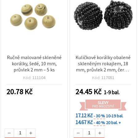
Ručně malované skleněné
Kuličkové korálky obalené
korálky, šedé, 10 mm,
skleněným rokajlem, 18
průvlek 2 mm – 5 ks
mm, průvlek 2 mm, černé,
balení 5 ks
Kód:
111104
Kód:
117051
20.78
Kč
24.45
Kč
1-9 bal.
SLEVY
PRO MNOŽSTVÍ
17.12 Kč
- 30 %
10-19 bal.
14.67 Kč
- 40 %
20 bal. +