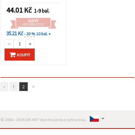
na šperky, amulety a DIY
tvoření – balení 10 ks
44.01
Kč
1-9 bal.
SLEVY
PRO MNOŽSTVÍ
35.21 Kč
- 20 %
10 bal. +
KOUPIT
‹
1
2
>
© 2004 - 2026 EM ART Všechna práva vyhrazena..