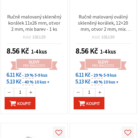
Ručně malovaný skleněný
Ručně malovaný oválný
korálek 11x26 mm, otvor
skleněný korálek, 12×20
2 mm, mix barev - 1 ks
mm, otvor 2 mm, mix
barev – 1 ks
Kód:
101129
Kód:
101130
8.56
Kč
8.56
Kč
1-4 kus
1-4 kus
SLEVY
SLEVY
PRO MNOŽSTVÍ
PRO MNOŽSTVÍ
6.11 Kč
6.11 Kč
- 29 %
5-9 kus
- 29 %
5-9 kus
5.13 Kč
5.13 Kč
- 40 %
10 kus +
- 40 %
10 kus +
KOUPIT
KOUPIT