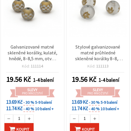
obsah a
reklamu, a
to i s
pomocí
našich
partnerů
pro
analýzu a
marketing.
Galvanizované matné
Stylové galvanizované
Můžete
souhlasit s
skleněné korálky, kulaté,
matné průhledné
použitím
hnědé, 8–8,5 mm, otvor
skleněné korálky 8–8,5
všech
1,5 mm – 5 ks
mm, otvor 1,5 mm –
cookies
Kód:
111114
Kód:
111113
ideální na šperky,
kliknutím
na
korálkování a DIY tvoření
19.56
Kč
19.56
Kč
1-4 balení
1-4 balení
"Přijmout
– balení 5 ks
vše!" Nebo
můžete
SLEVY
SLEVY
PRO MNOŽSTVÍ
PRO MNOŽSTVÍ
uvést své
preference v
13.69 Kč
13.69 Kč
- 30 %
5-9 balení
- 30 %
5-9 balení
Nastavení
11.74 Kč
11.74 Kč
výběrem
- 40 %
10 balení +
- 40 %
10 balení +
daného
typu
cookies a
kliknutím
KOUPIT
KOUPIT