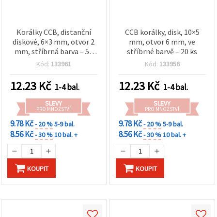
Korálky CCB, distanční
CCB korálky, disk, 10×5
diskové, 6×3 mm, otvor 2
mm, otvor 6 mm, ve
mm, stříbrná barva – 50
stříbrné barvě – 20 ks
ks
Kód:
133961
Kód:
133956
12.23
Kč
12.23
Kč
1-4 bal.
1-4 bal.
SLEVY
SLEVY
PRO MNOŽSTVÍ
PRO MNOŽSTVÍ
9.78 Kč
9.78 Kč
- 20 %
5-9 bal.
- 20 %
5-9 bal.
8.56 Kč
8.56 Kč
- 30 %
10 bal. +
- 30 %
10 bal. +
KOUPIT
KOUPIT