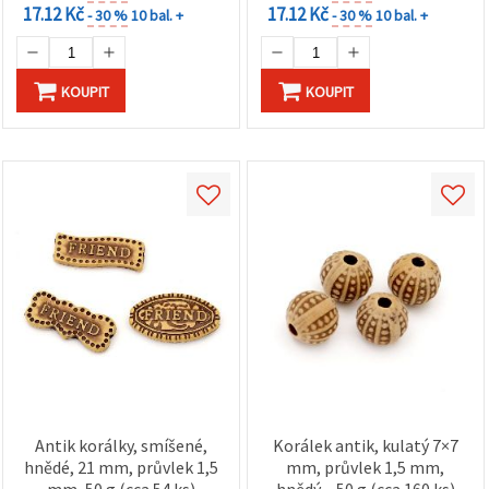
17.12 Kč
17.12 Kč
- 30 %
10 bal. +
- 30 %
10 bal. +
KOUPIT
KOUPIT
Antik korálky, smíšené,
Korálek antik, kulatý 7×7
hnědé, 21 mm, průvlek 1,5
mm, průvlek 1,5 mm,