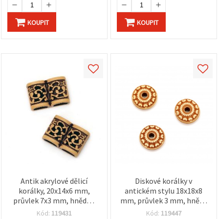
KOUPIT
KOUPIT
Antik akrylové dělicí
Diskové korálky v
korálky, 20x14x6 mm,
antickém stylu 18x18x8
průvlek 7x3 mm, hnědé -
mm, průvlek 3 mm, hnědé
50 g ±60 ks
- 50 g (~33 ks)
Kód:
119431
Kód:
119447