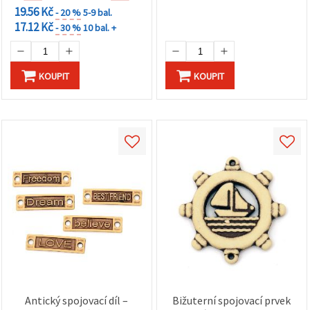
19.56 Kč
- 20 %
5-9 bal.
17.12 Kč
- 30 %
10 bal. +
KOUPIT
KOUPIT
Antický spojovací díl –
Bižuterní spojovací prvek