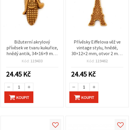
Bižuterní akrylový
Přívěsky Eiffelova věž ve
přívěsek ve tvaru kukuřice,
vintage stylu, hnědé,
hnědý antik, 34×16×9 mm,
30×12×2 mm, otvor 2 mm,
otvor 2,5 mm – 50 g (~22
50 g (~160 ks) – elegantní
Kód:
119433
Kód:
119462
ks)
dekorativní komponenty
pro šperky a kreativní
24.45
Kč
24.45
Kč
tvoření
KOUPIT
KOUPIT