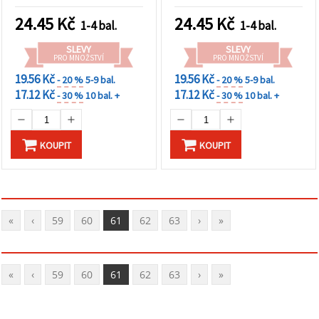
24.45
Kč
24.45
Kč
1-4 bal.
1-4 bal.
SLEVY
SLEVY
PRO MNOŽSTVÍ
PRO MNOŽSTVÍ
19.56 Kč
19.56 Kč
- 20 %
5-9 bal.
- 20 %
5-9 bal.
17.12 Kč
17.12 Kč
- 30 %
10 bal. +
- 30 %
10 bal. +
KOUPIT
KOUPIT
«
‹
59
60
61
62
63
›
»
«
‹
59
60
61
62
63
›
»