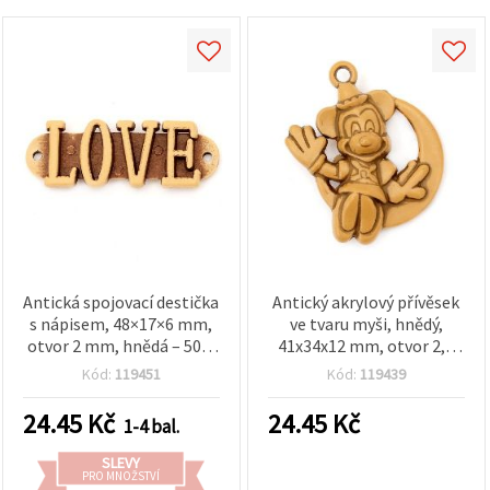
Antická spojovací destička
Antický akrylový přívěsek
s nápisem, 48×17×6 mm,
ve tvaru myši, hnědý,
otvor 2 mm, hnědá – 50 g
41x34x12 mm, otvor 2,5
(~18 ks)
mm – 50 g (cca 15 ks)
Kód:
119451
Kód:
119439
24.45
Kč
24.45
Kč
1-4 bal.
SLEVY
PRO MNOŽSTVÍ