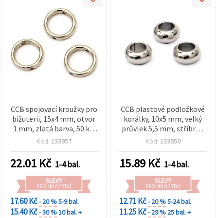
CCB spojovací kroužky pro
CCB plastové podložkové
bižuterii, 15x4 mm, otvor
korálky, 10x5 mm, velký
1 mm, zlatá barva, 50 ks,
průvlek 5,5 mm, stříbrná
na náušnice, náramky a
barva (metalizovaný
Kód:
133957
Kód:
133950
náhrdelníky, DIY tvoření
povrch) – 20 g (cca 80 ks),
pro výrobu šperků a
22.01
Kč
15.89
Kč
1-4 bal.
1-4 bal.
kreativní tvoření
SLEVY
SLEVY
PRO MNOŽSTVÍ
PRO MNOŽSTVÍ
17.60 Kč
12.71 Kč
- 20 %
5-9 bal.
- 20 %
5-24 bal.
15.40 Kč
11.25 Kč
- 30 %
10 bal. +
- 29 %
25 bal. +