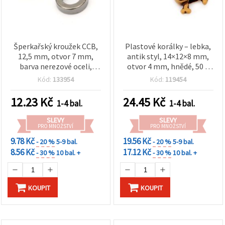
Šperkařský kroužek CCB,
Plastové korálky – lebka,
12,5 mm, otvor 7 mm,
antik styl, 14×12×8 mm,
barva nerezové oceli,
otvor 4 mm, hnědé, 50 g
potřeby pro výrobu
(~129 ks)
Kód:
133954
Kód:
119454
šperků - 20 g (~71 ks)
12.23
Kč
24.45
Kč
1-4 bal.
1-4 bal.
SLEVY
SLEVY
PRO MNOŽSTVÍ
PRO MNOŽSTVÍ
9.78 Kč
19.56 Kč
- 20 %
5-9 bal.
- 20 %
5-9 bal.
8.56 Kč
17.12 Kč
- 30 %
10 bal. +
- 30 %
10 bal. +
KOUPIT
KOUPIT