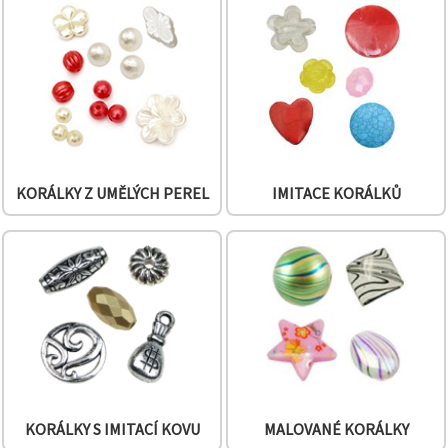
na tlačítko
"Uložit"
Přijmout
vše
Nastavení
KORÁLKY Z UMĚLÝCH PEREL
IMITACE KORÁLKŮ
KORÁLKY S IMITACÍ KOVU
MALOVANÉ KORÁLKY