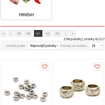
PŘÍVĚSKY
«
‹
59
60
61
62
63
›
»
2796 položky | stránky 61/117
Seřadit podle:
Položky na stránku: