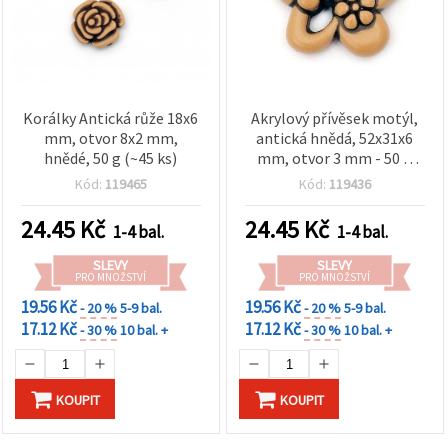
Korálky Antická růže 18x6
Akrylový přívěsek motýl,
mm, otvor 8x2 mm,
antická hnědá, 52x31x6
hnědé, 50 g (~45 ks)
mm, otvor 3 mm - 50 g
(~18 ks)
Kód:
119465
Kód:
119436
24.45
Kč
24.45
Kč
1-4 bal.
1-4 bal.
SLEVY
SLEVY
PRO MNOŽSTVÍ
PRO MNOŽSTVÍ
19.56 Kč
19.56 Kč
- 20 %
5-9 bal.
- 20 %
5-9 bal.
17.12 Kč
17.12 Kč
- 30 %
10 bal. +
- 30 %
10 bal. +
KOUPIT
KOUPIT