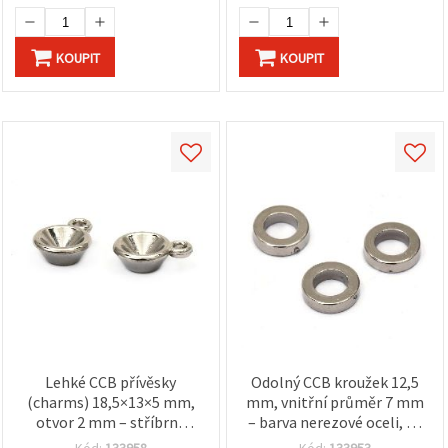
KOUPIT
KOUPIT
Lehké CCB přívěsky
Odolný CCB kroužek 12,5
(charms) 18,5×13×5 mm,
mm, vnitřní průměr 7 mm
otvor 2 mm – stříbrná
– barva nerezové oceli, 20
barva, 20 g (~44 ks) pro
g (~60 ks) pro kreativní