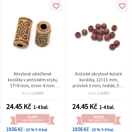
Akrylové válečkové
Antické akrylové kulaté
korálky v antickém stylu,
korálky, 12×11 mm,
17×9 mm, otvor 4 mm,
průvlek 3 mm, hnědé, 50 g
hnědé, 50 g (~42 ks)
(~54 ks)
Kód:
119458
Kód:
119450
24.45
Kč
24.45
Kč
1-4 bal.
1-4 bal.
SLEVY
SLEVY
PRO MNOŽSTVÍ
PRO MNOŽSTVÍ
19.56 Kč
19.56 Kč
- 20 %
5-9 bal.
- 20 %
5-9 bal.