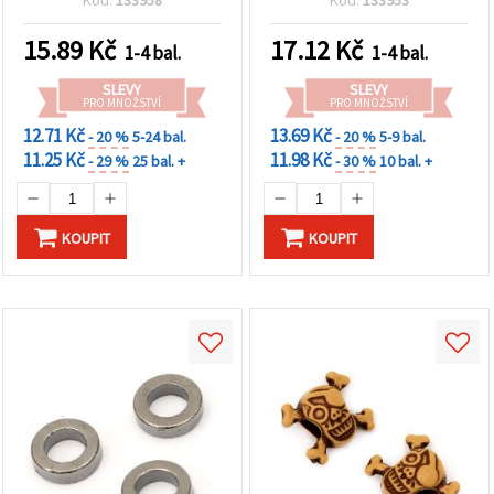
Kód:
133958
Kód:
133953
kreativní výrobu šperků
šperkařské projekty
15.89
Kč
17.12
Kč
1-4 bal.
1-4 bal.
SLEVY
SLEVY
PRO MNOŽSTVÍ
PRO MNOŽSTVÍ
12.71 Kč
13.69 Kč
- 20 %
5-24 bal.
- 20 %
5-9 bal.
11.25 Kč
11.98 Kč
- 29 %
25 bal. +
- 30 %
10 bal. +
KOUPIT
KOUPIT