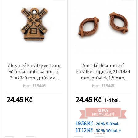
Akrylové korálky ve tvaru
Antické dekorativní
větrníku, antická hnědá,
korálky – figurky, 21×14×4
29×23×9 mm, průvlek 3
mm, průvlek 1,5 mm,
mm – 50 g (~15 ks)
hnědé – 50 g (~75 ks)
Kód:
119446
Kód:
119445
24.45
Kč
24.45
Kč
1-4 bal.
SLEVY
PRO MNOŽSTVÍ
19.56 Kč
- 20 %
5-9 bal.
17.12 Kč
- 30 %
10 bal. +