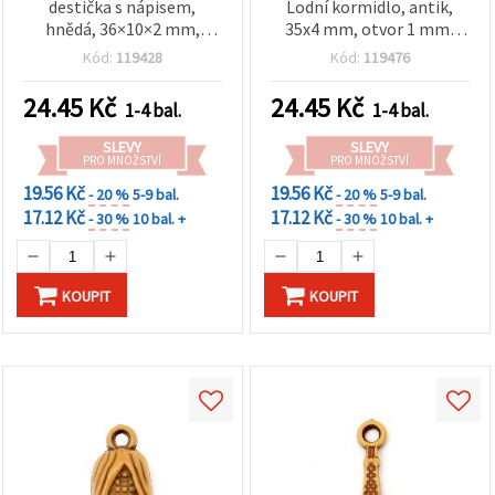
destička s nápisem,
Lodní kormidlo, antik,
hnědá, 36×10×2 mm,
35x4 mm, otvor 1 mm,
otvor 3 mm – 50 g (~88 ks)
hnědá - 50 g (~13 ks)
Kód:
119428
Kód:
119476
24.45
Kč
24.45
Kč
1-4 bal.
1-4 bal.
SLEVY
SLEVY
PRO MNOŽSTVÍ
PRO MNOŽSTVÍ
19.56 Kč
19.56 Kč
- 20 %
5-9 bal.
- 20 %
5-9 bal.
17.12 Kč
17.12 Kč
- 30 %
10 bal. +
- 30 %
10 bal. +
KOUPIT
KOUPIT