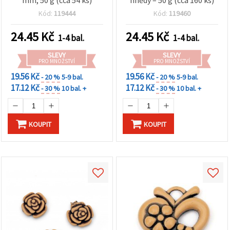
mm, 50 g (cca 54 ks)
hnědý – 50 g (cca 160 ks)
Kód:
119444
Kód:
119460
24.45
Kč
24.45
Kč
1-4 bal.
1-4 bal.
SLEVY
SLEVY
PRO MNOŽSTVÍ
PRO MNOŽSTVÍ
19.56 Kč
19.56 Kč
- 20 %
5-9 bal.
- 20 %
5-9 bal.
17.12 Kč
17.12 Kč
- 30 %
10 bal. +
- 30 %
10 bal. +
KOUPIT
KOUPIT