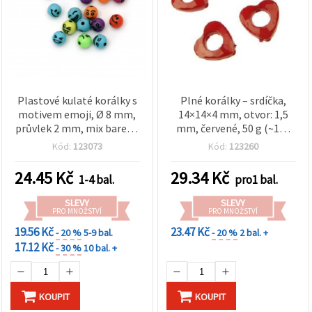
Plastové kulaté korálky s
Plné korálky – srdíčka,
motivem emoji, Ø 8 mm,
14×14×4 mm, otvor: 1,5
průvlek 2 mm, mix barev –
mm, červené, 50 g (~113
50 g (~185 ks), pro
ks)
Kód:
123073
Kód:
123260
náramky, náhrdelníky a
DIY šperky
24.45
Kč
29.34
Kč
1-4 bal.
pro1 bal.
SLEVY
SLEVY
PRO MNOŽSTVÍ
PRO MNOŽSTVÍ
19.56 Kč
23.47 Kč
- 20 %
5-9 bal.
- 20 %
2 bal. +
17.12 Kč
- 30 %
10 bal. +
KOUPIT
KOUPIT