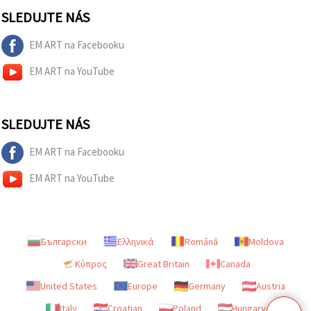
SLEDUJTE NÁS
EM ART na Facebooku
EM ART na YouTube
SLEDUJTE NÁS
EM ART na Facebooku
EM ART na YouTube
Български
Ελληνικά
Română
Moldova
Κύπρος
Great Britain
Canada
United States
Europe
Germany
Austria
Italy
Croatian
Poland
Hungary