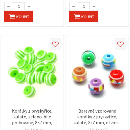
KOUPIT
KOUPIT
Korálky z pryskyřice,
Barevné vzorované
kulaté, zeleno-bílé
korálky z pryskyřice,
pruhované, 8×7 mm,
kulaté, 8x7 mm, otvor: 2
otvor: 2 mm – 50 ks
mm, MIX barev – 20 ks