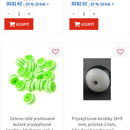
30.81 Kč
30.81 Kč
- 30 %
20 bal. +
- 30 %
20 bal. +
KOUPIT
KOUPIT
Zeleno-bílé pruhované
Pryskyřicové korálky 10×9
kulaté pryskyřicové
mm, průvlek 2 mm,