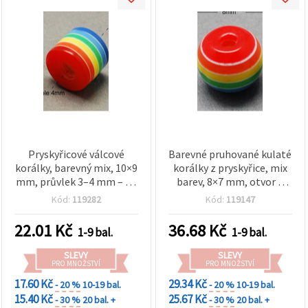
Pryskyřicové válcové
Barevné pruhované kulaté
korálky, barevný mix, 10×9
korálky z pryskyřice, mix
mm, průvlek 3–4 mm – 20
barev, 8×7 mm, otvor 2
ks
mm – sada 50 ks, ideální
Kód:
119282
Kód:
119147
na šperky a DIY tvoření
22.01
Kč
36.68
Kč
1-9 bal.
1-9 bal.
SLEVY
SLEVY
PRO MNOŽSTVÍ
PRO MNOŽSTVÍ
17.60 Kč
29.34 Kč
- 20 %
10-19 bal.
- 20 %
10-19 bal.
15.40 Kč
25.67 Kč
- 30 %
20 bal. +
- 30 %
20 bal. +