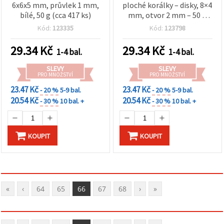
6x6x5 mm, průvlek 1 mm,
ploché korálky – disky, 8×4
bílé, 50 g (cca 417 ks)
mm, otvor 2 mm – 50 g
(~220 ks), ideální na
Kód:
123335
Kód:
123798
barevné náramky a
kreativní bižuterii
29.34
Kč
29.34
Kč
1-4 bal.
1-4 bal.
SLEVY
SLEVY
PRO MNOŽSTVÍ
PRO MNOŽSTVÍ
23.47 Kč
23.47 Kč
- 20 %
5-9 bal.
- 20 %
5-9 bal.
20.54 Kč
20.54 Kč
- 30 %
10 bal. +
- 30 %
10 bal. +
KOUPIT
KOUPIT
«
‹
64
65
66
67
68
›
»