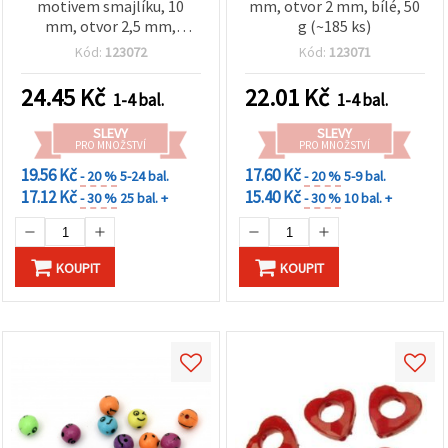
motivem smajlíku, 10
mm, otvor 2 mm, bílé, 50
mm, otvor 2,5 mm,
g (~185 ks)
červené, 20 g (~38 ks)
Kód:
123072
Kód:
123071
24.45
Kč
22.01
Kč
1-4 bal.
1-4 bal.
SLEVY
SLEVY
PRO MNOŽSTVÍ
PRO MNOŽSTVÍ
19.56 Kč
17.60 Kč
- 20 %
5-24 bal.
- 20 %
5-9 bal.
17.12 Kč
15.40 Kč
- 30 %
25 bal. +
- 30 %
10 bal. +
KOUPIT
KOUPIT