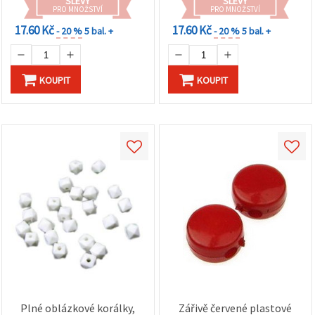
SLEVY
SLEVY
PRO MNOŽSTVÍ
PRO MNOŽSTVÍ
17.60 Kč
17.60 Kč
- 20 %
5 bal. +
- 20 %
5 bal. +
KOUPIT
KOUPIT
Plné oblázkové korálky,
Zářivě červené plastové