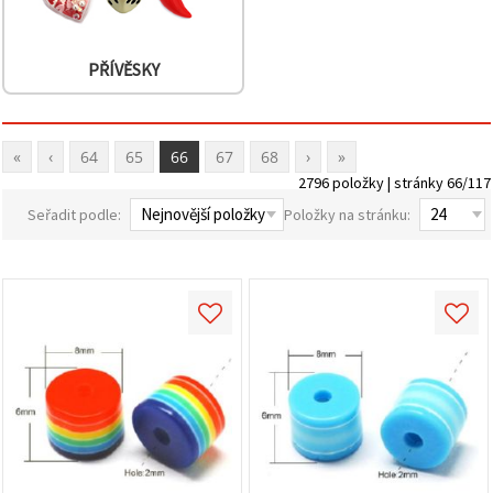
PŘÍVĚSKY
«
‹
64
65
66
67
68
›
»
2796 položky | stránky 66/117
Seřadit podle:
Položky na stránku: