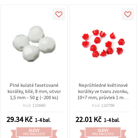
Plné kulaté fasetované
Neprůhledné květinové
korálky, bílé, 8 mm, otvor
korálky ve tvaru zvonku,
1,5 mm – 50 g (~200 ks)
10×7 mm, průvlek 1 mm,
červené – 20 g (~80 ks)
Kód:
123660
Kód:
123796
29.34
Kč
22.01
Kč
1-4 bal.
1-4 bal.
SLEVY
SLEVY
PRO MNOŽSTVÍ
PRO MNOŽSTVÍ