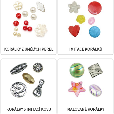
na tlačítko
"Uložit"
Přijmout
vše
Nastavení
KORÁLKY Z UMĚLÝCH PEREL
IMITACE KORÁLKŮ
KORÁLKY S IMITACÍ KOVU
MALOVANÉ KORÁLKY