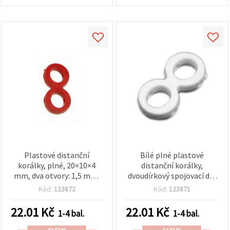
Plastové distanční
Bílé plné plastové
korálky, plné, 20×10×4
distanční korálky,
mm, dva otvory: 1,5 mm,
dvoudírkový spojovací díl,
červené – 50 g (~120 ks)
20×10×4 mm, otvor 1,5
Kód:
123872
Kód:
123871
mm – 50 g (~120 ks),
ideální na náramky a
22.01
Kč
22.01
Kč
1-4 bal.
1-4 bal.
kreativní DIY šperky