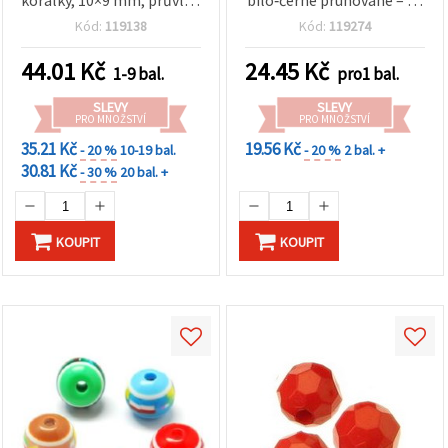
korálky, 10×9 mm, průvlek
bílo‑černé pruhované – 50
2 mm – 50 ks
ks
Kód:
119138
Kód:
119274
44.01
Kč
24.45
Kč
1-9 bal.
pro1 bal.
SLEVY
SLEVY
PRO MNOŽSTVÍ
PRO MNOŽSTVÍ
35.21 Kč
19.56 Kč
- 20 %
10-19 bal.
- 20 %
2 bal. +
30.81 Kč
- 30 %
20 bal. +
KOUPIT
KOUPIT