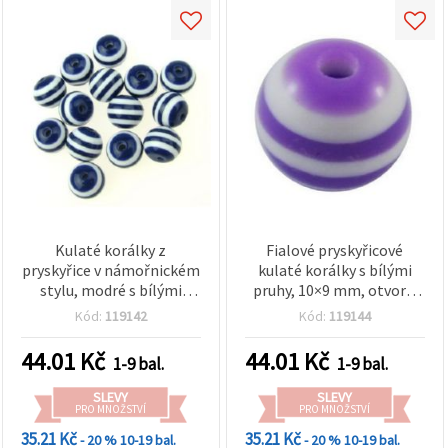
Kulaté korálky z
Fialové pryskyřicové
pryskyřice v námořnickém
kulaté korálky s bílými
stylu, modré s bílými
pruhy, 10×9 mm, otvor 2
pruhy, 10×9 mm, otvor 2
mm – 50 ks
Kód:
119142
Kód:
119144
mm – balení 50 ks, pro
výrobu šperků, náramků a
44.01
Kč
44.01
Kč
1-9 bal.
1-9 bal.
náhrdelníků
SLEVY
SLEVY
PRO MNOŽSTVÍ
PRO MNOŽSTVÍ
35.21 Kč
35.21 Kč
- 20 %
10-19 bal.
- 20 %
10-19 bal.