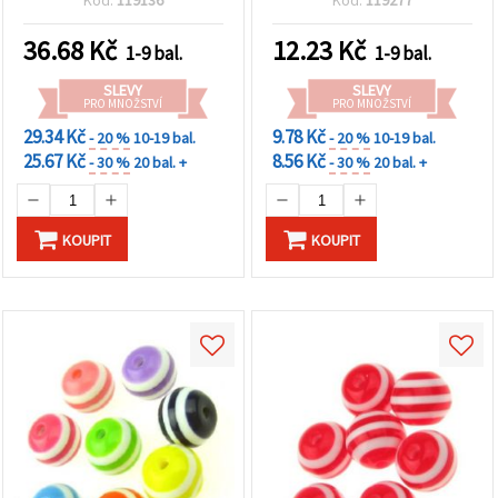
Kód:
119136
Kód:
119277
36.68
Kč
12.23
Kč
1-9 bal.
1-9 bal.
SLEVY
SLEVY
PRO MNOŽSTVÍ
PRO MNOŽSTVÍ
29.34 Kč
9.78 Kč
- 20 %
10-19 bal.
- 20 %
10-19 bal.
25.67 Kč
8.56 Kč
- 30 %
20 bal. +
- 30 %
20 bal. +
KOUPIT
KOUPIT