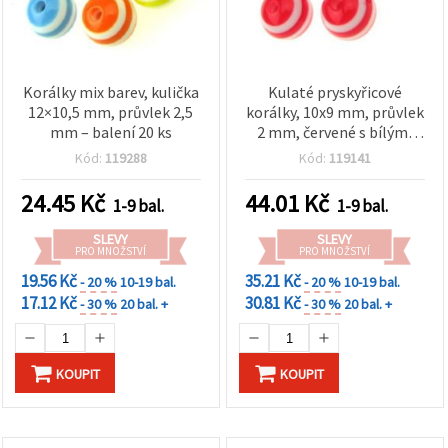
Korálky mix barev, kulička
Kulaté pryskyřicové
12×10,5 mm, průvlek 2,5
korálky, 10x9 mm, průvlek
mm – balení 20 ks
2 mm, červené s bílými
pruhy - 50 ks
Kód:
119288
Kód:
119141
24.45
Kč
44.01
Kč
1-9 bal.
1-9 bal.
SLEVY
SLEVY
PRO MNOŽSTVÍ
PRO MNOŽSTVÍ
19.56 Kč
35.21 Kč
- 20 %
10-19 bal.
- 20 %
10-19 bal.
17.12 Kč
30.81 Kč
- 30 %
20 bal. +
- 30 %
20 bal. +
KOUPIT
KOUPIT