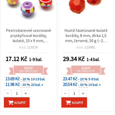
Pestrobarevné vzorované
Hustě fasetované kulaté
pryskyřicové korálky,
korálky, 8 mm, dírka 1,5
kulaté, 10 x 9 mm,
mm, červené, 50 g (~200
průvlek: 2 mm, mix barev -
ks)
Kód:
119278
Kód:
123661
20 ks
17.12
Kč
29.34
Kč
1-9 bal.
1-4 bal.
SLEVY
SLEVY
PRO MNOŽSTVÍ
PRO MNOŽSTVÍ
13.69 Kč
23.47 Kč
- 20 %
10-19 bal.
- 20 %
5-9 bal.
11.98 Kč
20.54 Kč
- 30 %
20 bal. +
- 30 %
10 bal. +
KOUPIT
KOUPIT