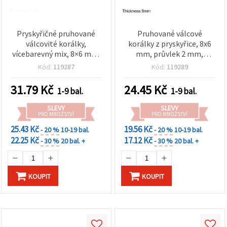
Pryskyřičné pruhované
Pruhované válcové
válcovité korálky,
korálky z pryskyřice, 8x6
vícebarevný mix, 8×6 mm,
mm, průvlek 2 mm,
otvor 2 mm – balení 50 ks
modré s bílými proužky –
Kód:
119287
Kód:
119289
50 ks
31.79
Kč
24.45
Kč
1-9 bal.
1-9 bal.
SLEVY
SLEVY
PRO MNOŽSTVÍ
PRO MNOŽSTVÍ
25.43 Kč
19.56 Kč
- 20 %
10-19 bal.
- 20 %
10-19 bal.
22.25 Kč
17.12 Kč
- 30 %
20 bal. +
- 30 %
20 bal. +
KOUPIT
KOUPIT