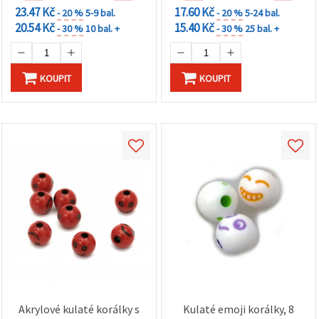
23.47 Kč
17.60 Kč
- 20 %
5-9 bal.
- 20 %
5-24 bal.
20.54 Kč
15.40 Kč
- 30 %
10 bal. +
- 30 %
25 bal. +
KOUPIT
KOUPIT
Akrylové kulaté korálky s
Kulaté emoji korálky, 8