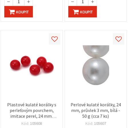
KOUPIT
KOUPIT
Plastové kulaté korálky s
Perlové kulaté korálky, 24
perleťovým povrchem,
mm, průvlek 3 mm, bílá -
imitace perel, 24 mm,
50 g (cca 7 ks)
průvlek 3 mm, červené, 50
Kód:
105608
Kód:
105607
g, 7 ks, mix (assorted)