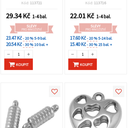
starého stříbra, 16 × 15,5
zlatá barva, 20 g (~45 ks)
Kód:
113721
Kód:
113716
× 4,5 mm, otvor 2,5 mm –
50 g (~55 ks)
29.34
Kč
22.01
Kč
1-4 bal.
1-4 bal.
SLEVY
SLEVY
PRO MNOŽSTVÍ
PRO MNOŽSTVÍ
23.47 Kč
17.60 Kč
- 20 %
5-9 bal.
- 20 %
5-24 bal.
20.54 Kč
15.40 Kč
- 30 %
10 bal. +
- 30 %
25 bal. +
KOUPIT
KOUPIT