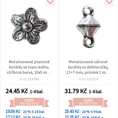
Metalizované plastové
Metalizované válcové
korálky ve tvaru květu,
korálky se dvěma očky,
stříbrná barva, 10x5 mm,
11×7 mm, průvlek 1 mm,
otvor: 1 mm - 20 g (cca 68
stříbrná barva, 50 g (~320
Kód:
113704
Kód:
113714
ks)
ks)
24.45
Kč
31.79
Kč
1-4 bal.
1-4 bal.
SLEVY
SLEVY
PRO MNOŽSTVÍ
PRO MNOŽSTVÍ
19.56 Kč
25.43 Kč
- 20 %
5-24 bal.
- 20 %
5-9 bal.
17.12 Kč
22.25 Kč
- 30 %
25 bal. +
- 30 %
10 bal. +