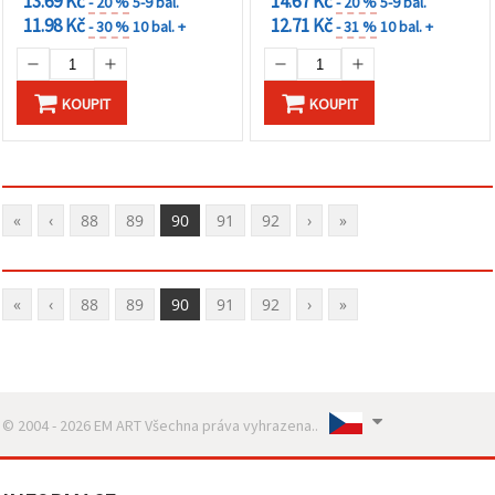
13.69 Kč
14.67 Kč
- 20 %
5-9 bal.
- 20 %
5-9 bal.
11.98 Kč
12.71 Kč
- 30 %
10 bal. +
- 31 %
10 bal. +
KOUPIT
KOUPIT
«
‹
88
89
90
91
92
›
»
«
‹
88
89
90
91
92
›
»
© 2004 - 2026 EM ART Všechna práva vyhrazena..