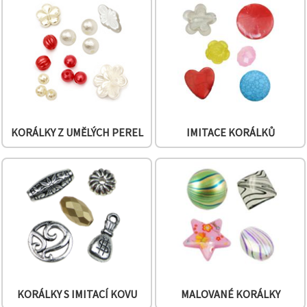
na tlačítko
"Uložit"
Přijmout
vše
Nastavení
KORÁLKY Z UMĚLÝCH PEREL
IMITACE KORÁLKŮ
KORÁLKY S IMITACÍ KOVU
MALOVANÉ KORÁLKY