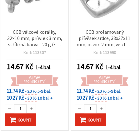
CCB válcové korálky,
CCB prolamovaný
32×10 mm, průvlek 3 mm,
přívěsek srdce, 38x37x11
stříbrná barva - 20 g (~11
mm, otvor: 2 mm, ve zlaté
ks)
barvě – 10 ks
Kód:
113807
Kód:
113990
14.67
Kč
14.67
Kč
1-4 bal.
1-4 bal.
SLEVY
SLEVY
PRO MNOŽSTVÍ
PRO MNOŽSTVÍ
11.74 Kč
11.74 Kč
- 20 %
5-9 bal.
- 20 %
5-9 bal.
10.27 Kč
10.27 Kč
- 30 %
10 bal. +
- 30 %
10 bal. +
KOUPIT
KOUPIT