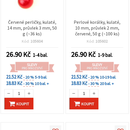
Červené perličky, kulaté,
Perlové korálky, kulaté,
14 mm, průvlek 3 mm, 50
10 mm, průvlek 2 mm,
g (~36 ks)
červené, 50 g (~100 ks)
Kód:
105604
Kód:
105602
26.90
Kč
26.90
Kč
1-4 bal.
1-9 bal.
SLEVY
SLEVY
PRO MNOŽSTVÍ
PRO MNOŽSTVÍ
21.52 Kč
21.52 Kč
- 20 %
5-9 bal.
- 20 %
10-19 bal.
18.83 Kč
18.83 Kč
- 30 %
10 bal. +
- 30 %
20 bal. +
KOUPIT
KOUPIT