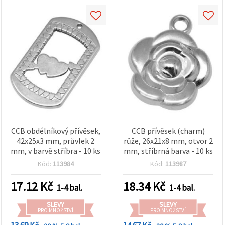
CCB obdélníkový přívěsek,
CCB přívěsek (charm)
42x25x3 mm, průvlek 2
růže, 26x21x8 mm, otvor 2
mm, v barvě stříbra - 10 ks
mm, stříbrná barva - 10 ks
Kód:
113984
Kód:
113987
17.12
Kč
18.34
Kč
1-4 bal.
1-4 bal.
SLEVY
SLEVY
PRO MNOŽSTVÍ
PRO MNOŽSTVÍ