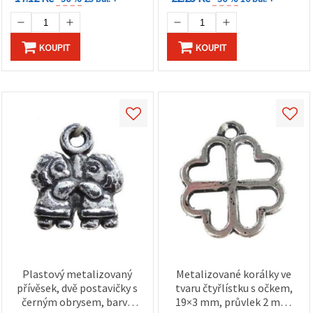
KOUPIT
KOUPIT
Plastový metalizovaný
Metalizované korálky ve
přívěsek, dvě postavičky s
tvaru čtyřlístku s očkem,
černým obrysem, barva
19×3 mm, průvlek 2 mm,