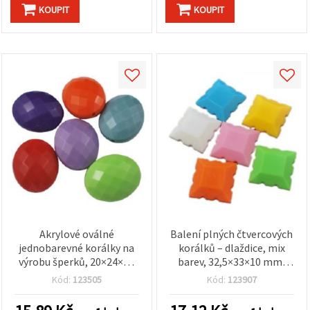
KOUPIT
KOUPIT
Akrylové oválné
Balení plných čtvercových
jednobarevné korálky na
korálků – dlaždice, mix
výrobu šperků, 20×24×11
barev, 32,5×33×10 mm,
mm, průvlek 2 mm, 50 g -
průvlek 2 mm, 50 g (cca 11
Kód:
123505
Kód:
123907
16 ks
ks) – pro DIY šperky,
náramky, náhrdelníky a