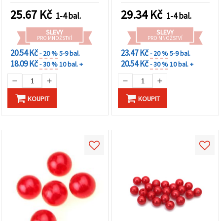
25.67
Kč
29.34
Kč
1-4 bal.
1-4 bal.
SLEVY
SLEVY
PRO MNOŽSTVÍ
PRO MNOŽSTVÍ
20.54 Kč
23.47 Kč
- 20 %
5-9 bal.
- 20 %
5-9 bal.
18.09 Kč
20.54 Kč
- 30 %
10 bal. +
- 30 %
10 bal. +
KOUPIT
KOUPIT