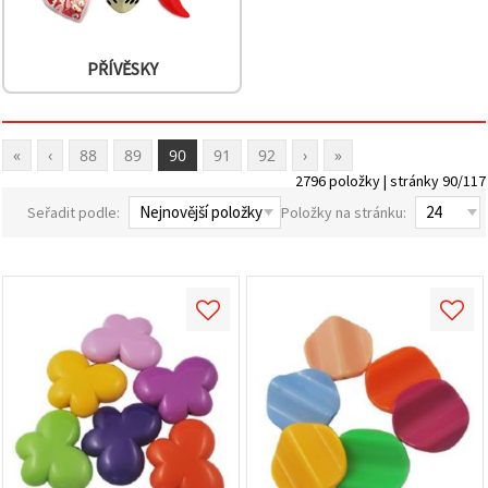
PŘÍVĚSKY
«
‹
88
89
90
91
92
›
»
2796 položky | stránky 90/117
Seřadit podle:
Položky na stránku: