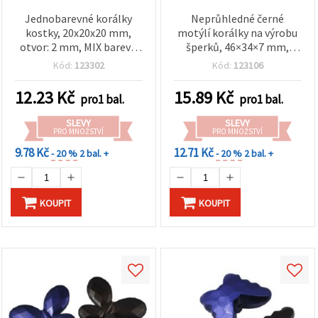
Jednobarevné korálky
Neprůhledné černé
kostky, 20x20x20 mm,
motýlí korálky na výrobu
otvor: 2 mm, MIX barev -
šperků, 46×34×7 mm,
45 g (~5 ks)
otvor 3 mm, 50 g – 7 ks
Kód:
123302
Kód:
123106
12.23
Kč
15.89
Kč
pro1 bal.
pro1 bal.
SLEVY
SLEVY
PRO MNOŽSTVÍ
PRO MNOŽSTVÍ
9.78 Kč
12.71 Kč
- 20 %
2 bal. +
- 20 %
2 bal. +
KOUPIT
KOUPIT