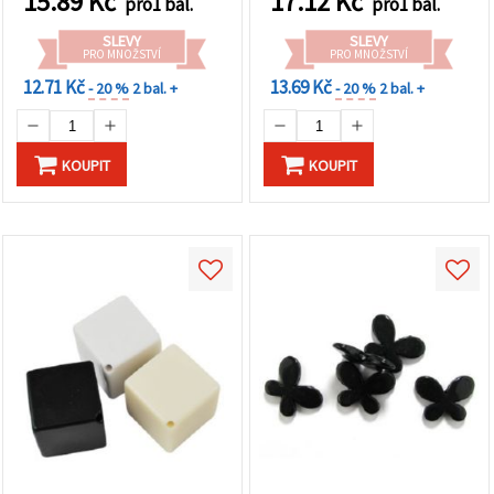
15.89
Kč
17.12
Kč
pro1 bal.
pro1 bal.
dekorace
SLEVY
SLEVY
PRO MNOŽSTVÍ
PRO MNOŽSTVÍ
12.71 Kč
13.69 Kč
- 20 %
2 bal. +
- 20 %
2 bal. +
KOUPIT
KOUPIT