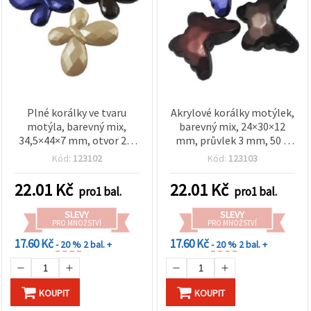
Plné korálky ve tvaru
Akrylové korálky motýlek,
motýla, barevný mix,
barevný mix, 24×30×12
34,5×44×7 mm, otvor 2,5
mm, průvlek 3 mm, 50 g
mm, 50 g (~8 ks)
(~11 ks), pro výrobu
Kód:
123102
Kód:
123103
šperků
22.01
Kč
22.01
Kč
pro1 bal.
pro1 bal.
SLEVY
SLEVY
PRO MNOŽSTVÍ
PRO MNOŽSTVÍ
17.60 Kč
17.60 Kč
- 20 %
2 bal. +
- 20 %
2 bal. +
KOUPIT
KOUPIT