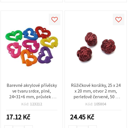
Barevné akrylové přívěsky
Růžičkové korálky, 25 x 24
ve tvaru srdce, plné,
x 20 mm, otvor 2 mm,
24×31×6 mm, průvlek 3
perleťově červené, 50 g
mm, 28 ks – pro výrobu
(~10 ks)
Kód:
123212
Kód:
105804
šperků
17.12
Kč
24.45
Kč