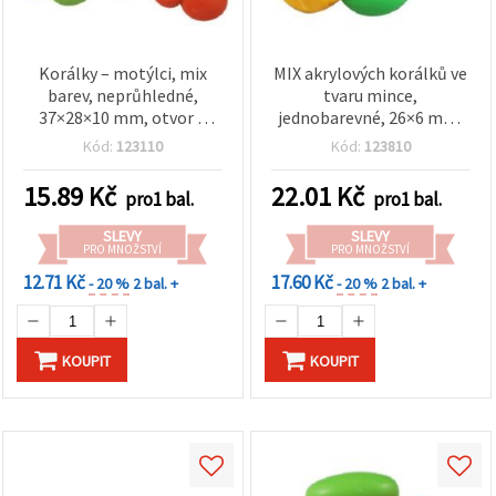
Korálky – motýlci, mix
MIX akrylových korálků ve
barev, neprůhledné,
tvaru mince,
37×28×10 mm, otvor 2
jednobarevné, 26×6 mm,
mm, 50 g (~8 ks)
průvlek 2 mm – 50 g (~30
Kód:
123110
Kód:
123810
ks)
15.89
Kč
22.01
Kč
pro1 bal.
pro1 bal.
SLEVY
SLEVY
PRO MNOŽSTVÍ
PRO MNOŽSTVÍ
12.71 Kč
17.60 Kč
- 20 %
2 bal. +
- 20 %
2 bal. +
KOUPIT
KOUPIT