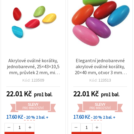
Akrylové oválné korálky,
Elegantní jednobarevné
jednobarevné, 25×43×10,5
akrylové oválné korálky,
mm, průvlek 2 mm, mix
20×40 mm, otvor 3 mm –
barev – 50 g (7 ks)
5 ks (50 g), ideální na
Kód:
123509
Kód:
123513
výrazné náhrdelníky a
kreativní šperky
22.01
Kč
22.01
Kč
pro1 bal.
pro1 bal.
SLEVY
SLEVY
PRO MNOŽSTVÍ
PRO MNOŽSTVÍ
17.60 Kč
17.60 Kč
- 20 %
2 bal. +
- 20 %
2 bal. +