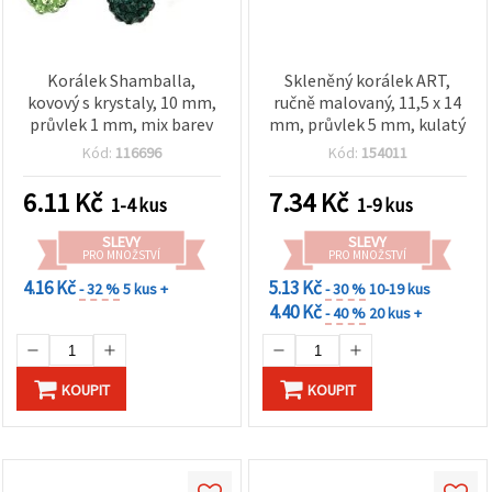
Korálek Shamballa,
Skleněný korálek ART,
kovový s krystaly, 10 mm,
ručně malovaný, 11,5 x 14
průvlek 1 mm, mix barev
mm, průvlek 5 mm, kulatý
Kód:
116696
Kód:
154011
6.11
Kč
7.34
Kč
1-4 kus
1-9 kus
SLEVY
SLEVY
PRO MNOŽSTVÍ
PRO MNOŽSTVÍ
4.16 Kč
5.13 Kč
- 32 %
5 kus +
- 30 %
10-19 kus
4.40 Kč
- 40 %
20 kus +
KOUPIT
KOUPIT