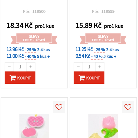
Kód:
119500
Kód:
119599
18.34
Kč
15.89
Kč
pro1 kus
pro1 kus
SLEVY
SLEVY
PRO MNOŽSTVÍ
PRO MNOŽSTVÍ
12.96 Kč
11.25 Kč
- 29 %
2-4 kus
- 29 %
2-4 kus
11.00 Kč
9.54 Kč
- 40 %
5 kus +
- 40 %
5 kus +
KOUPIT
KOUPIT