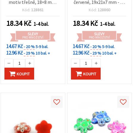
motiv třešně, 18×8 mm,
červené, 19x21x7 mm - 10
10 ks
ks
Kód:
128861
Kód:
128860
18.34
Kč
18.34
Kč
1-4 bal.
1-4 bal.
SLEVY
SLEVY
PRO MNOŽSTVÍ
PRO MNOŽSTVÍ
14.67 Kč
14.67 Kč
- 20 %
5-9 bal.
- 20 %
5-9 bal.
12.96 Kč
12.96 Kč
- 29 %
10 bal. +
- 29 %
10 bal. +
KOUPIT
KOUPIT