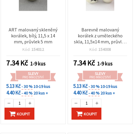
ART malovaný skleněný
Barevně malovaný
korálek, bílý, 11,5 x 14
korálek z uměleckého
mm, průvlek 5 mm
skla, 11,5x14 mm, průvlek
5 mm – mix barev – ideální
Kód:
154012
Kód:
154008
pro kreativní DIY šperky
7.34
Kč
7.34
Kč
1-9 kus
1-9 kus
SLEVY
SLEVY
PRO MNOŽSTVÍ
PRO MNOŽSTVÍ
5.13 Kč
5.13 Kč
- 30 %
10-19 kus
- 30 %
10-19 kus
4.40 Kč
4.40 Kč
- 40 %
20 kus +
- 40 %
20 kus +
KOUPIT
KOUPIT