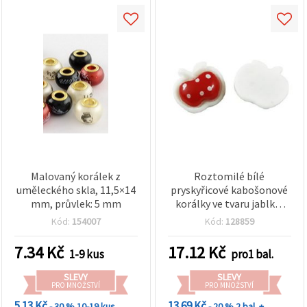
Malovaný korálek z
Roztomilé bílé
uměleckého skla, 11,5×14
pryskyřicové kabošonové
mm, průvlek: 5 mm
korálky ve tvaru jablka,
14x13x5 mm - sada 10 ks
Kód:
154007
Kód:
128859
pro šperky a kreativní DIY
projekty
7.34
Kč
17.12
Kč
1-9 kus
pro1 bal.
SLEVY
SLEVY
PRO MNOŽSTVÍ
PRO MNOŽSTVÍ
5.13 Kč
13.69 Kč
- 30 %
10-19 kus
- 20 %
2 bal. +