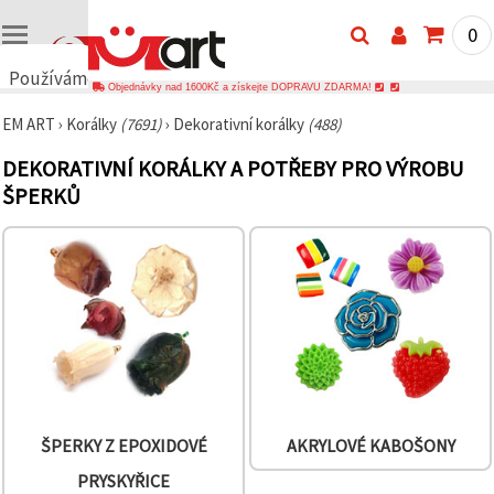
0
Používáme
Objednávky nad 1600Kč a získejte DOPRAVU ZDARMA!
cookies
EM ART
›
Korálky
(7691)
›
Dekorativní korálky
(488)
🍪
Používáme
DEKORATIVNÍ KORÁLKY A POTŘEBY PRO VÝROBU
cookies a
podobné
ŠPERKŮ
technologie,
abychom
zajistili
správné
fungování
webu,
zlepšili vaše
prostředí
při jeho
používání a
s vaším
souhlasem
analyzovali
návštěvnost
ŠPERKY Z EPOXIDOVÉ
AKRYLOVÉ KABOŠONY
a
zobrazovali
PRYSKYŘICE
relevantnější