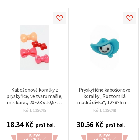
Kabošonové korálky z
Pryskyřičné kabošonové
pryskyřice, ve tvaru mašle,
korálky „Roztomilá
mix barev, 20~23 x 10,5~14
modrá dívka“, 12×8×5 mm
x 4~5 mm – 5 ks
– sada 20 ks pro šperky a
Kód:
119245
Kód:
119248
kreativní tvoření
18.34
Kč
30.56
Kč
pro1 bal.
pro1 bal.
SLEVY
SLEVY
PRO MNOŽSTVÍ
PRO MNOŽSTVÍ