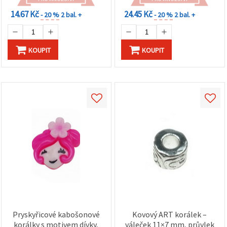
14.67 Kč
24.45 Kč
- 20 %
2 bal. +
- 20 %
2 bal. +
KOUPIT
KOUPIT
Pryskyřicové kabošonové
Kovový ART korálek –
korálky s motivem dívky,
váleček 11×7 mm, průvlek