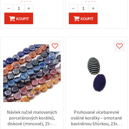
KOUPIT
KOUPIT
Návlek ručně malovaných
Pruhované vícebarevné
porcelánových korálků,
oválné korálky – omotané
diskové (mincové), 15–17
bavlněnou šňůrkou, 23x16