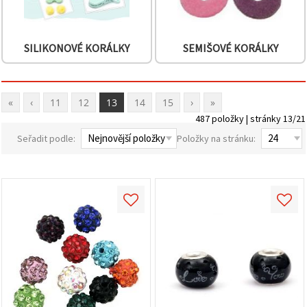
SILIKONOVÉ KORÁLKY
SEMIŠOVÉ KORÁLKY
«
‹
11
12
13
14
15
›
»
487 položky | stránky 13/21
Seřadit podle:
Položky na stránku: