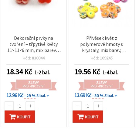
Dekorační prvky na
Přívěsek květ z
tvoření – třpytivé květy
polymerové hmoty s
11×11×6 mm, mix barev, 5
krystaly, mix barev,
ks
24x24x3 mm, otvor 1,5
Kód:
830044
Kód:
109245
mm, 5 ks
18.34
Kč
19.56
Kč
1-2 bal.
1-4 bal.
SLEVY
SLEVY
PRO MNOŽSTVÍ
PRO MNOŽSTVÍ
12.96 Kč
13.69 Kč
- 29 %
3 bal. +
- 30 %
5 bal. +
KOUPIT
KOUPIT