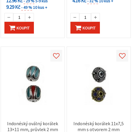
12.96 Kč
4.16 Kč
- 29 %
5-9 kus
- 32 %
10 kus +
9.29 Kč
- 49 %
10 kus +
KOUPIT
KOUPIT
Indonéský oválný korálek
Indonéský korálek 11x7,5
13×11 mm, průvlek 2 mm
mm s otvorem 2 mm