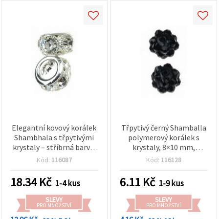
Elegantní kovový korálek
Třpytivý černý Shamballa
Shambhala s třpytivými
polymerový korálek s
krystaly – stříbrná barva,
krystaly, 8×10 mm,
9×16 mm, průvlek 8 mm
průvlek 1 mm – ideální na
Kód:
116087
Kód:
116128
šperky, doplňky a DIY
tvoření
18.34
Kč
6.11
Kč
1-4 kus
1-9 kus
SLEVY
SLEVY
PRO MNOŽSTVÍ
PRO MNOŽSTVÍ