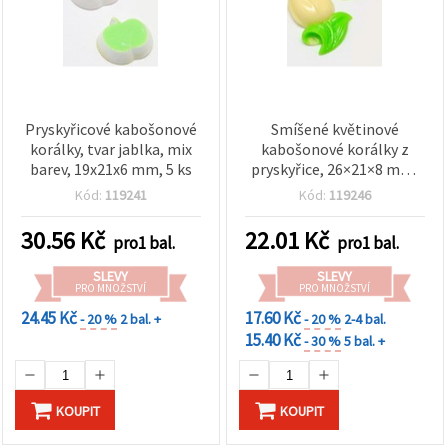
Pryskyřicové kabošonové
Smíšené květinové
korálky, tvar jablka, mix
kabošonové korálky z
barev, 19x21x6 mm, 5 ks
pryskyřice, 26×21×8 mm,
mix barev – 5 ks
Kód:
119241
Kód:
119246
30.56
Kč
22.01
Kč
pro1 bal.
pro1 bal.
SLEVY
SLEVY
PRO MNOŽSTVÍ
PRO MNOŽSTVÍ
24.45 Kč
17.60 Kč
- 20 %
2 bal. +
- 20 %
2-4 bal.
15.40 Kč
- 30 %
5 bal. +
KOUPIT
KOUPIT