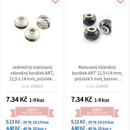
Jedinečný malovaný
Malovaný skleněný
skleněný korálek ART,
korálek ART 11,5×14 mm,
11,5 x 14 mm, průvlek 5
průvlek 5 mm, barevný
mm – ideální na ruční
motiv – pro kreativní
Kód:
154010
Kód:
154009
výrobu šperků a kreativní
tvoření
tvoření
7.34
Kč
7.34
Kč
1-9 kus
1-9 kus
SLEVY
SLEVY
PRO MNOŽSTVÍ
PRO MNOŽSTVÍ
5.13 Kč
5.13 Kč
- 30 %
10-19 kus
- 30 %
10-19 kus
4.40 Kč
4.40 Kč
- 40 %
20 kus +
- 40 %
20 kus +