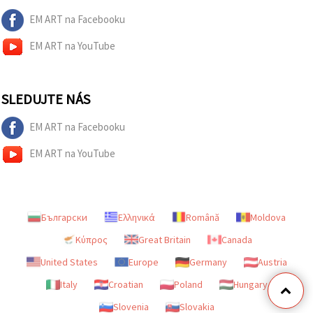
EM ART na Facebooku
EM ART na YouTube
SLEDUJTE NÁS
EM ART na Facebooku
EM ART na YouTube
Български
Ελληνικά
Română
Moldova
Κύπρος
Great Britain
Canada
United States
Europe
Germany
Austria
Italy
Croatian
Poland
Hungary
Slovenia
Slovakia