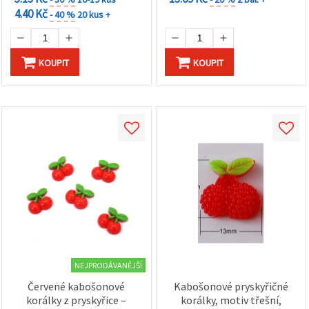
4.40 Kč
- 40 %
20 kus +
KOUPIT
KOUPIT
NEJPRODÁVANĚJŠÍ
Červené kabošonové
Kabošonové pryskyřičné
korálky z pryskyřice –
korálky, motiv třešní,