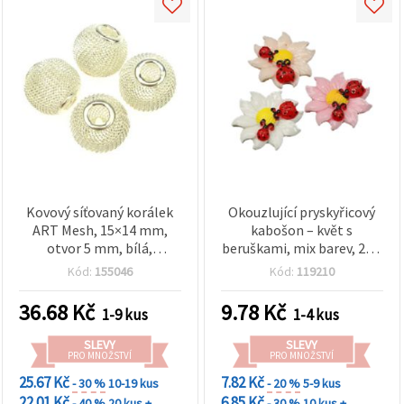
Kovový síťovaný korálek
Okouzlující pryskyřicový
ART Mesh, 15×14 mm,
kabošon – květ s
otvor 5 mm, bílá,
beruškami, mix barev, 27 ×
bižuterní komponenty – 5
6,5 mm – jedinečný kus
Kód:
155046
Kód:
119210
ks
pro šperky a kreativní
tvoření
36.68
Kč
9.78
Kč
1-9 kus
1-4 kus
SLEVY
SLEVY
PRO MNOŽSTVÍ
PRO MNOŽSTVÍ
25.67 Kč
7.82 Kč
- 30 %
10-19 kus
- 20 %
5-9 kus
22.01 Kč
6.85 Kč
- 40 %
20 kus +
- 30 %
10 kus +