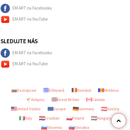
EM ART na Facebooku
EM ART na YouTube
SLEDUJTE NÁS
EM ART na Facebooku
EM ART na YouTube
Български
Ελληνικά
Română
Moldova
Κύπρος
Great Britain
Canada
United States
Europe
Germany
Austria
Italy
Croatian
Poland
Hungary
Slovenia
Slovakia