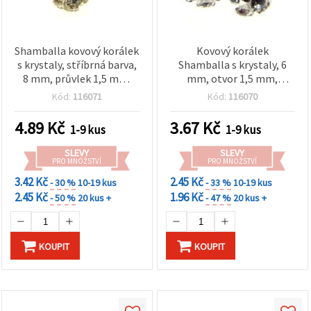
Shamballa kovový korálek
Kovový korálek
s krystaly, stříbrná barva,
Shamballa s krystaly, 6
8 mm, průvlek 1,5 mm,
mm, otvor 1,5 mm,
potřeby pro výrobu
stříbrná barva
Kód:
116071
Kód:
116070
šperků
4.89
Kč
3.67
Kč
1-9 kus
1-9 kus
SLEVY
SLEVY
PRO MNOŽSTVÍ
PRO MNOŽSTVÍ
3.42 Kč
2.45 Kč
- 30 %
10-19 kus
- 33 %
10-19 kus
2.45 Kč
1.96 Kč
- 50 %
20 kus +
- 47 %
20 kus +
KOUPIT
KOUPIT