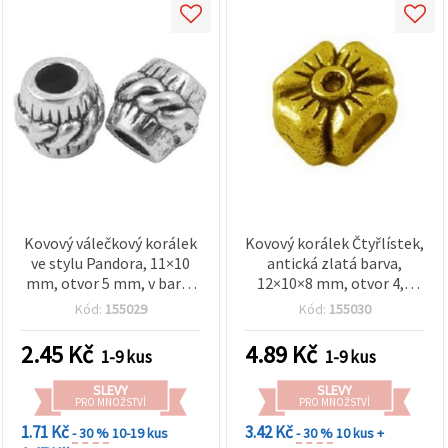
Kovový válečkový korálek
Kovový korálek Čtyřlístek,
ve stylu Pandora, 11×10
antická zlatá barva,
mm, otvor 5 mm, v barvě
12×10×8 mm, otvor 4,5
stříbra
mm, prvek ve stylu
Kód:
155029
Kód:
155030
Pandora, pro tvorbu
šperků
2.45
Kč
4.89
Kč
1-9 kus
1-9 kus
SLEVY
SLEVY
PRO MNOŽSTVÍ
PRO MNOŽSTVÍ
1.71 Kč
3.42 Kč
- 30 %
10-19 kus
- 30 %
10 kus +