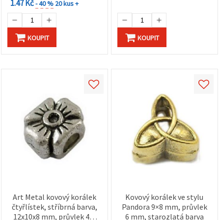
1.47 Kč
- 40 %
20 kus +
KOUPIT
KOUPIT
Art Metal kovový korálek
Kovový korálek ve stylu
čtyřlístek, stříbrná barva,
Pandora 9×8 mm, průvlek
12x10x8 mm, průvlek 4,5
6 mm, starozlatá barva