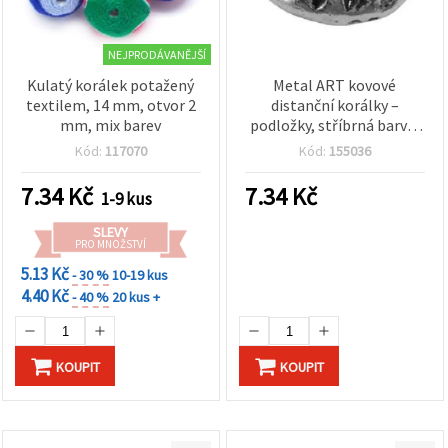
NEJPRODÁVANĚJŠÍ
Kulatý korálek potažený
Metal ART kovové
textilem, 14 mm, otvor 2
distanční korálky –
mm, mix barev
podložky, stříbrná barva,
10 x 5 mm, průvlek 5 mm,
Kód:
117070
Kód:
155036
sada 5 ks
7.34
Kč
7.34
Kč
1-9 kus
SLEVY
PRO MNOŽSTVÍ
5.13 Kč
- 30 %
10-19 kus
4.40 Kč
- 40 %
20 kus +
KOUPIT
KOUPIT