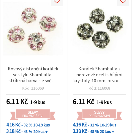
Kovový distanční korálek
Korálek Shamballa z
ve stylu Shamballa,
nerezové oceli s bílými
stříbrná barva, se světle
krystaly, 10 mm, otvor 1,5
růžovými krystaly, 10 mm,
mm
Kód:
116069
Kód:
116068
průvlek 1,5 mm
6.11
Kč
6.11
Kč
1-9 kus
1-9 kus
SLEVY
SLEVY
PRO MNOŽSTVÍ
PRO MNOŽSTVÍ
4.16 Kč
4.16 Kč
- 32 %
10-19 kus
- 32 %
10-19 kus
3.18 Kč
3.18 Kč
- 48 %
20 kus +
- 48 %
20 kus +