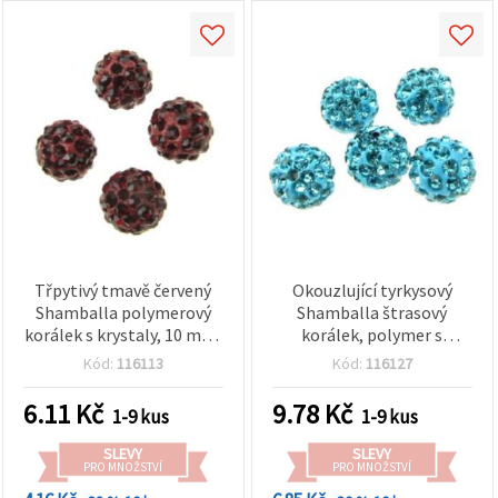
Třpytivý tmavě červený
Okouzlující tyrkysový
Shamballa polymerový
Shamballa štrasový
korálek s krystaly, 10 mm,
korálek, polymer s
průvlek 1,5 mm – ideální
krystaly, kulatý 10 mm,
Kód:
116113
Kód:
116127
pro šperky, doplňky a DIY
průvlek 1,5 mm
tvoření
6.11
Kč
9.78
Kč
1-9 kus
1-9 kus
SLEVY
SLEVY
PRO MNOŽSTVÍ
PRO MNOŽSTVÍ