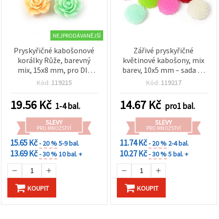
NEJPRODÁVANĚJŠÍ
Pryskyřičné kabošonové
Zářivé pryskyřičné
korálky Růže, barevný
květinové kabošony, mix
mix, 15x8 mm, pro DIY
barev, 10x5 mm – sada 20
výrobu šperků – 10 ks
ks pro šperky a kreativní
Kód:
119215
Kód:
119217
DIY projekty
19.56
Kč
14.67
Kč
1-4 bal.
pro1 bal.
SLEVY
SLEVY
PRO MNOŽSTVÍ
PRO MNOŽSTVÍ
15.65 Kč
11.74 Kč
- 20 %
5-9 bal.
- 20 %
2-4 bal.
13.69 Kč
10.27 Kč
- 30 %
10 bal. +
- 30 %
5 bal. +
KOUPIT
KOUPIT