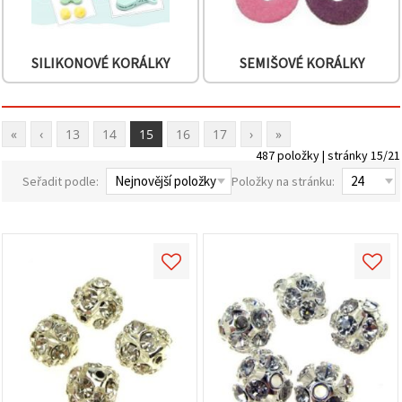
SILIKONOVÉ KORÁLKY
SEMIŠOVÉ KORÁLKY
«
‹
13
14
15
16
17
›
»
487 položky | stránky 15/21
Seřadit podle:
Položky na stránku: