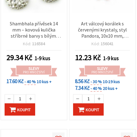
Shambhala přívěsek 14
Art válcový korálek s
mm – kovová kulička
červenými krystaly, styl
stříbrné barvy s bílými
Pandora, 10x10 mm,
pavé krystaly, s očkem pro
průvlek 5 mm
Kód:
116584
Kód:
156041
výrobu šperků a tvoření
29.34
Kč
12.23
Kč
1-9 kus
1-9 kus
SLEVY
SLEVY
PRO MNOŽSTVÍ
PRO MNOŽSTVÍ
17.60 Kč
8.56 Kč
- 40 %
10 kus +
- 30 %
10-19 kus
7.34 Kč
- 40 %
20 kus +
KOUPIT
KOUPIT