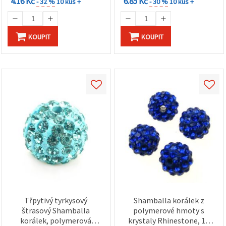
4.16 Kč
6.85 Kč
- 32 %
10 kus +
- 30 %
10 kus +
KOUPIT
KOUPIT
Třpytivý tyrkysový
Shamballa korálek z
štrasový Shamballa
polymerové hmoty s
korálek, polymerová
krystaly Rhinestone, 10