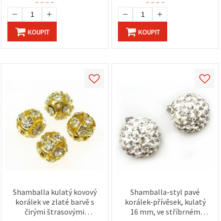
KOUPIT
KOUPIT
Shamballa kulatý kovový
Shamballa-styl pavé
korálek ve zlaté barvě s
korálek-přívěsek, kulatý
čirými štrasovými
16 mm, ve stříbrném