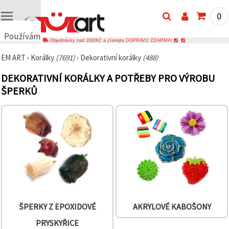
0
Používáme
Objednávky nad 1600Kč a získejte DOPRAVU ZDARMA!
cookies
EM ART
›
Korálky
(7691)
›
Dekorativní korálky
(488)
🍪
Používáme
DEKORATIVNÍ KORÁLKY A POTŘEBY PRO VÝROBU
cookies a
podobné
ŠPERKŮ
technologie,
abychom
zajistili
správné
fungování
webu,
zlepšili vaše
prostředí
při jeho
používání a
s vaším
souhlasem
analyzovali
návštěvnost
ŠPERKY Z EPOXIDOVÉ
AKRYLOVÉ KABOŠONY
a
zobrazovali
PRYSKYŘICE
relevantnější