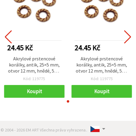
24.45 Kč
24.45 Kč
Akrylové prstencové
Akrylové prstencové
korálky, antik, 25×5 mm,
korálky, antik, 25×5 mm,
otvor 12 mm, hnědé, 50 g
otvor 12 mm, hnědé, 50 g
(~38 ks)
(~38 ks)
Kód: 119775
Kód: 119775
Koupit
Koupit
© 2004 - 2026 EM ART Všechna práva vyhrazena..