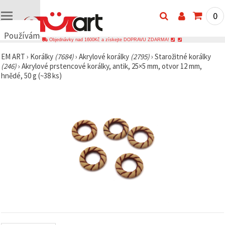
0
Používáme
Objednávky nad 1600Kč a získejte DOPRAVU ZDARMA!
cookies
EM ART
›
Korálky
(7684)
›
Akrylové korálky
(2795)
›
Starožitné korálky
🍪
(246)
›
Akrylové prstencové korálky, antik, 25×5 mm, otvor 12 mm,
Používáme
hnědé, 50 g (~38 ks)
cookies a
podobné
technologie,
abychom
zajistili
správné
fungování
webu,
zlepšili vaše
prostředí
při jeho
používání a
s vaším
souhlasem
analyzovali
návštěvnost
a
zobrazovali
relevantnější