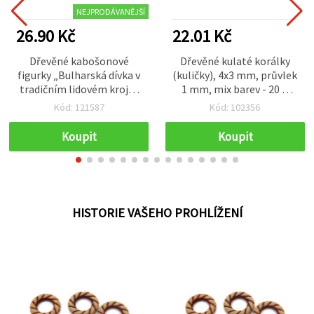
NEJPRODÁVANĚJŠÍ
26.90 Kč
22.01 Kč
Dřevěné kabošonové
Dřevěné kulaté korálky
figurky „Bulharská dívka v
(kuličky), 4x3 mm, průvlek
tradičním lidovém kroji“,
1 mm, mix barev - 20 g
17×38×1,5 mm, plochá
(~715 ks)
Kód: 121587
Kód: 102356
zadní strana k lepení, 10
ks – dekorační prvky pro
Koupit
Koupit
scrapbooking, přáníčka a
dekorace
HISTORIE VAŠEHO PROHLÍŽENÍ