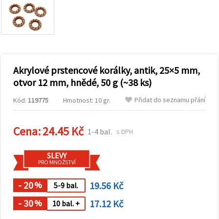
obsah a
reklamu, a
to i s
pomocí
našich
partnerů
pro
analýzu a
marketing.
Akrylové prstencové korálky, antik, 25×5 mm,
Můžete
otvor 12 mm, hnědé, 50 g (~38 ks)
souhlasit s
použitím
Přidat do seznamu přání
Kód:
119775
Hmotnost: 10 gr.
všech
cookies
kliknutím
na
Cena:
24.45 Kč
1-4 bal.
s DPH
"Přijmout
vše!" Nebo
můžete
SLEVY
uvést své
PRO MNOŽSTVÍ
preference v
Nastavení
výběrem
- 20
19.56 Kč
%
5-9 bal.
daného
typu
- 30
17.12 Kč
%
10 bal. +
cookies a
kliknutím