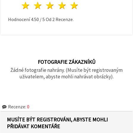
1 hvězda
2 hvězdy
3 hvězdy
4 hvězdy
5 hvězdy
Hodnocení
4.50
/
5
Od
2
Recenze.
FOTOGRAFIE ZÁKAZNÍKŮ
Žádné fotografie nahrány. (Musíte být registrovaným
uživatelem, abyste mohli nahrávat obrázky).
Recenze:
0
MUSÍTE BÝT REGISTROVÁNI, ABYSTE MOHLI
PŘIDÁVAT KOMENTÁŘE