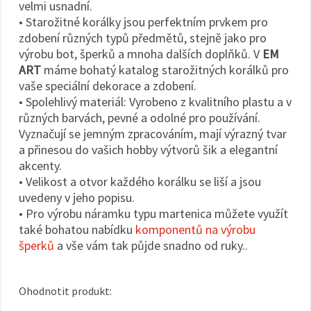
velmi usnadní.
• Starožitné korálky jsou perfektním prvkem pro
zdobení různých typů předmětů, stejně jako pro
výrobu bot, šperků a mnoha dalších doplňků. V
EM
ART
máme bohatý katalog starožitných korálků pro
vaše speciální dekorace a zdobení.
• Spolehlivý materiál: Vyrobeno z kvalitního plastu a v
různých barvách, pevné a odolné pro používání.
Vyznačují se jemným zpracováním, mají výrazný tvar
a přinesou do vašich hobby výtvorů šik a elegantní
akcenty.
• Velikost a otvor každého korálku se liší a jsou
uvedeny v jeho popisu.
• Pro výrobu náramku typu martenica můžete využít
také bohatou nabídku
komponentů na výrobu
šperků
a vše vám tak půjde snadno od ruky..
Ohodnotit produkt: