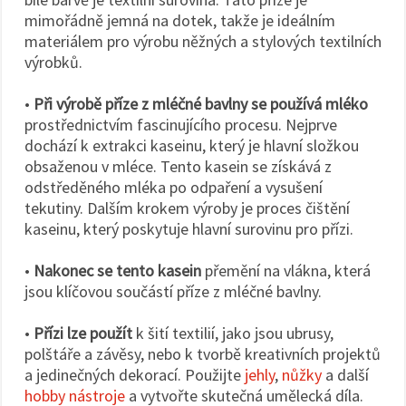
mimořádně jemná na dotek, takže je ideálním
materiálem pro výrobu něžných a stylových textilních
výrobků.
•
Při výrobě příze z mléčné bavlny se používá mléko
prostřednictvím fascinujícího procesu. Nejprve
dochází k extrakci kaseinu, který je hlavní složkou
obsaženou v mléce. Tento kasein se získává z
odstředěného mléka po odpaření a vysušení
tekutiny. Dalším krokem výroby je proces čištění
kaseinu, který poskytuje hlavní surovinu pro přízi.
•
Nakonec se tento kasein
přemění na vlákna, která
jsou klíčovou součástí příze z mléčné bavlny.
•
Přízi lze použít
k šití textilií, jako jsou ubrusy,
polštáře a závěsy, nebo k tvorbě kreativních projektů
a jedinečných dekorací. Použijte
jehly
,
nůžky
a další
hobby nástroje
a vytvořte skutečná umělecká díla.