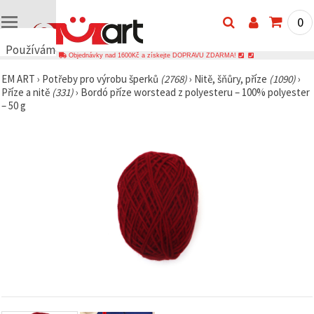
0
Používáme
Objednávky nad 1600Kč a získejte DOPRAVU ZDARMA!
cookies
EM ART
›
Potřeby pro výrobu šperků
(2768)
›
Nitě, šňůry, příze
(1090)
›
🍪
Příze a nitě
(331)
›
Bordó příze worstead z polyesteru – 100% polyester
Používáme
– 50 g
cookies a
podobné
technologie,
abychom
zajistili
správné
fungování
webu,
zlepšili vaše
prostředí
při jeho
používání a
s vaším
souhlasem
analyzovali
návštěvnost
a
zobrazovali
relevantnější