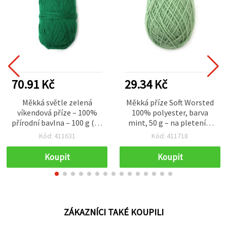
70.91 Kč
29.34 Kč
Měkká světle zelená
Měkká příze Soft Worsted
víkendová příze – 100%
100% polyester, barva
přírodní bavlna – 100 g (90
mint, 50 g – na pletení a
m) – ideální na svěží
různé kreativní handmade
Kód: 411631
Kód: 411718
pletení, háčkování a letní
projekty
tvoření
Koupit
Koupit
ZÁKAZNÍCI TAKÉ KOUPILI