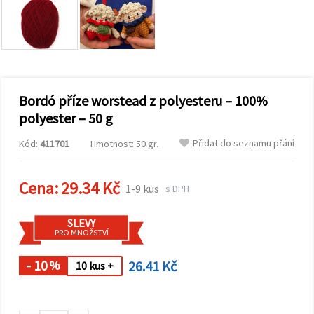
obsah a
reklamu, a
to i s
pomocí
našich
partnerů
pro
analýzu a
marketing.
Bordó příze worstead z polyesteru – 100%
Můžete
polyester – 50 g
souhlasit s
použitím
Přidat do seznamu přání
Kód:
411701
Hmotnost: 50 gr.
všech
cookies
kliknutím
na
Cena:
29.34 Kč
1-9 kus
s DPH
"Přijmout
vše!" Nebo
můžete
SLEVY
uvést své
PRO MNOŽSTVÍ
preference v
Nastavení
výběrem
- 10
26.41 Kč
%
10 kus +
daného
typu
cookies a
kliknutím