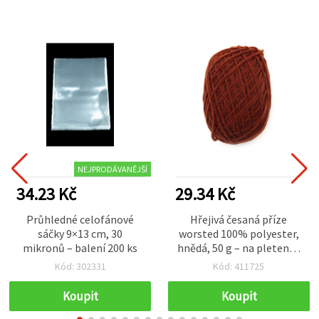
NEJPRODÁVANĚJŠÍ
34.23 Kč
29.34 Kč
Průhledné celofánové
Hřejivá česaná příze
sáčky 9×13 cm, 30
worsted 100% polyester,
mikronů – balení 200 ks
hnědá, 50 g – na pletení a
různé kreativní tvoření
Kód: 302331
Kód: 411725
(handmade)
Koupit
Koupit