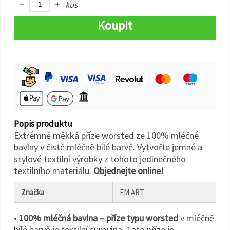
na tlačítko
kus
"Uložit"
Koupit
Přijmout
vše
Nastavení
Popis produktu
Extrémně měkká příze worsted ze 100% mléčné
bavlny v čistě mléčně bílé barvě. Vytvořte jemné a
stylové textilní výrobky z tohoto jedinečného
textilního materiálu.
Objednejte online!
Značka
EM ART
•
100% mléčná bavlna – příze typu worsted
v mléčně
bílé barvě je textilní surovina. Tato příze je