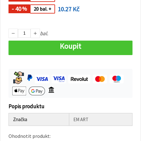
na tlačítko
"Uložit"
- 40
10.27 Kč
%
20 bal. +
Přijmout
vše
bal.
Nastavení
Koupit
Popis produktu
Značka
EM ART
Ohodnotit produkt: