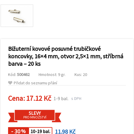
obsah a
reklamu, a
to i s
pomocí
našich
partnerů
pro
analýzu a
marketing.
Bižuterní kovové posuvné trubičkové
Můžete
souhlasit s
koncovky, 16×4 mm, otvor 2,5×1 mm, stříbrná
použitím
barva – 20 ks
všech
cookies
kliknutím
Kód:
500462
Hmotnost: 9 gr.
Kus: 20
na
"Přijmout
Přidat do seznamu přání
vše!" Nebo
můžete
uvést své
Cena:
17.12 Kč
1-9 bal.
s DPH
preference v
Nastavení
výběrem
SLEVY
daného
PRO MNOŽSTVÍ
typu
cookies a
kliknutím
- 30
11.98 Kč
%
10-19 bal.