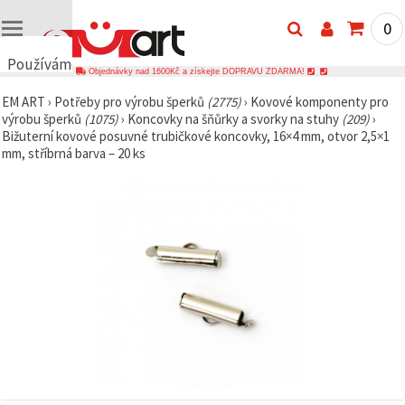
0
Používáme
Objednávky nad 1600Kč a získejte DOPRAVU ZDARMA!
cookies
EM ART
›
Potřeby pro výrobu šperků
(2775)
›
Kovové komponenty pro
🍪
výrobu šperků
(1075)
›
Koncovky na šňůrky a svorky na stuhy
(209)
›
Používáme
Bižuterní kovové posuvné trubičkové koncovky, 16×4 mm, otvor 2,5×1
cookies a
mm, stříbrná barva – 20 ks
podobné
technologie,
abychom
zajistili
správné
fungování
webu,
zlepšili vaše
prostředí
při jeho
používání a
s vaším
souhlasem
analyzovali
návštěvnost
a
zobrazovali
relevantnější