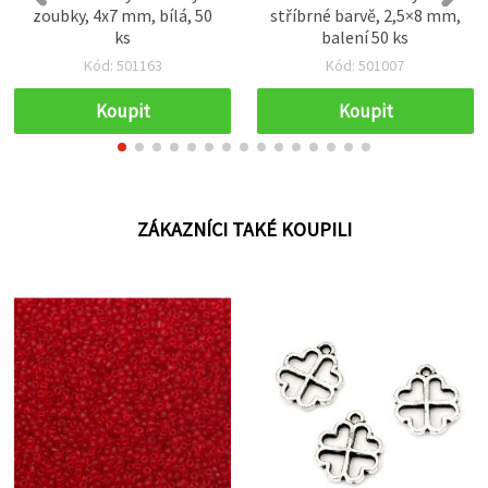
zoubky, 4x7 mm, bílá, 50
stříbrné barvě, 2,5×8 mm,
ks
balení 50 ks
Kód: 501163
Kód: 501007
Koupit
Koupit
ZÁKAZNÍCI TAKÉ KOUPILI