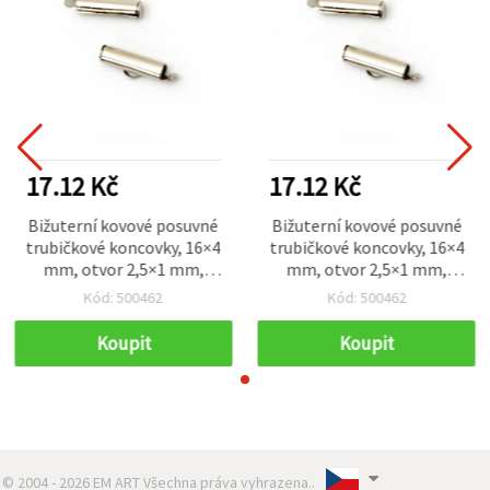
17.12 Kč
17.12 Kč
Bižuterní kovové posuvné
Bižuterní kovové posuvné
trubičkové koncovky, 16×4
trubičkové koncovky, 16×4
mm, otvor 2,5×1 mm,
mm, otvor 2,5×1 mm,
stříbrná barva – 20 ks
stříbrná barva – 20 ks
Kód: 500462
Kód: 500462
Koupit
Koupit
© 2004 - 2026 EM ART Všechna práva vyhrazena..