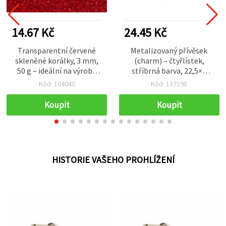
14.67 Kč
24.45 Kč
Transparentní červené
Metalizovaný přívěsek
skleněné korálky, 3 mm,
(charm) – čtyřlístek,
50 g – ideální na výrobu
stříbrná barva, 22,5×3
šperků a dekorací
mm, otvor 2 mm – 20 g
Kód: 104040
Kód: 137198
(~48 ks)
Koupit
Koupit
HISTORIE VAŠEHO PROHLÍŽENÍ