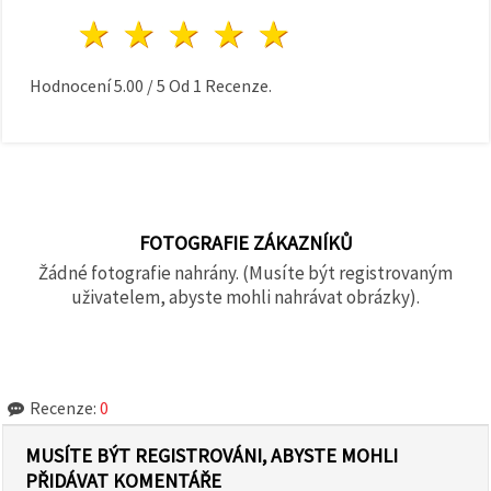
1 hvězda
2 hvězdy
3 hvězdy
4 hvězdy
5 hvězdy
Hodnocení
5.00
/
5
Od
1
Recenze.
FOTOGRAFIE ZÁKAZNÍKŮ
Žádné fotografie nahrány. (Musíte být registrovaným
uživatelem, abyste mohli nahrávat obrázky).
Recenze:
0
MUSÍTE BÝT REGISTROVÁNI, ABYSTE MOHLI
PŘIDÁVAT KOMENTÁŘE