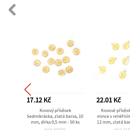
17.12 Kč
22.01 Kč
ince s
Kovový přívěsek
Kovové přívěsk
rva, 20
Sedmikráska, zlatá barva, 10
mince s reliéfní
10 ks
mm, dírka 0,5 mm - 50 ks
12 mm, zlatá ba
– 50 k
Kód: 504393
Kód: 524