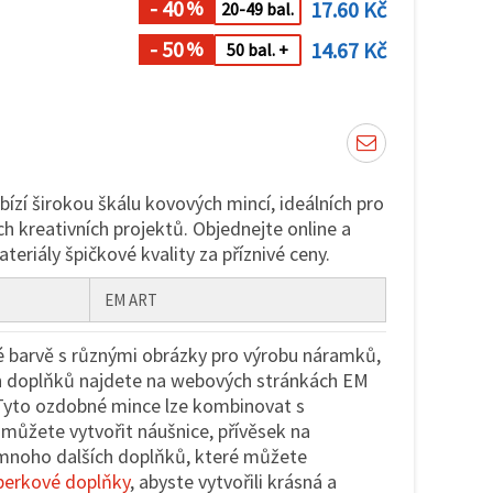
- 40
17.60 Kč
%
20-49 bal.
- 50
14.67 Kč
%
50 bal. +
bízí širokou škálu kovových mincí, ideálních pro
ch kreativních projektů. Objednejte online a
ateriály špičkové kvality za příznivé ceny.
EM ART
é barvě s různými obrázky pro výrobu náramků,
h doplňků najdete na webových stránkách EM
 Tyto ozdobné mince lze kombinovat s
 můžete vytvořit náušnice, přívěsek na
 mnoho dalších doplňků, které můžete
perkové doplňky
, abyste vytvořili krásná a