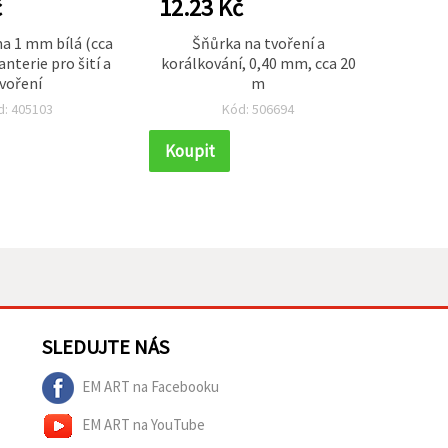
č
12.23 Kč
9.78
a 1 mm bílá (cca
Šňůrka na tvoření a
Perle
anterie pro šití a
korálkování, 0,40 mm, cca 20
karto
voření
m
45×45 
d: 405103
Kód: 506694
Koupit
Koupi
SLEDUJTE NÁS
EM ART na Facebooku
EM ART na YouTube