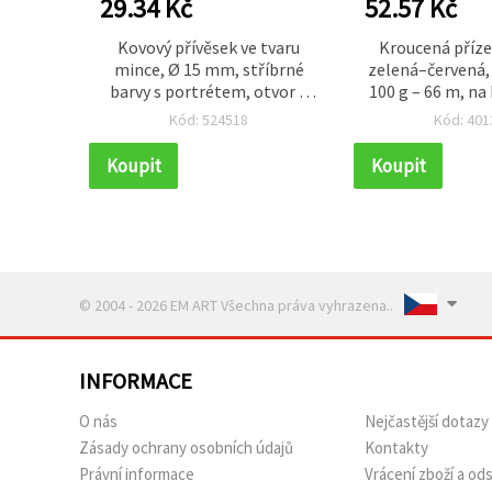
29.34 Kč
52.57 Kč
vých
Kovový přívěsek ve tvaru
Kroucená příze
8 × 27
mince, Ø 15 mm, stříbrné
zelená–červená,
noční
barvy s portrétem, otvor 1
100 g – 66 m, na
jarní
mm – balení 50 ks
plete
Kód: 524518
Kód: 401
Koupit
Koupit
© 2004 - 2026 EM ART Všechna práva vyhrazena..
INFORMACE
O nás
Nejčastější dotazy
Zásady ochrany osobních údajů
Kontakty
Právní informace
Vrácení zboží a o