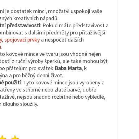
ení je dostatek mincí, množství uspokojí vaše
ůzných kreativních nápadů.
tní představivostí
: Pokud máte představivost a
mbinovat s dalšími předměty pro přitažlivější
y
,
spojovací prvky
a nespočet dalších
ů
.
yto kovové mince ve tvaru jsou vhodné nejen
dostí z ruční výroby šperků, ale také mohou být
bo přátelům pro svátek
Baba Marta
, k
na a pro běžný denní život.
é použití
: Tyto kovové mince jsou vyrobeny z
natřeny ve stříbrné nebo zlaté barvě, dobře
tažlivé, nejsou snadno rozbitné nebo vybledlé,
 dlouho sloužily.
zda
vězdy
3 hvězdy
4 hvězdy
5 hvězdy