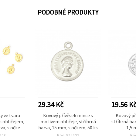
PODOBNÉ PRODUKTY
29.34 Kč
19.56 K
y ve tvaru
Kovový přívěsek mince s
Kovový př
m obličejem,
motivem obličeje, stříbrná
stříbrná ba
rva, s očkem
barva, 15 mm, s očkem, 50 ks
1,5 
s
528
Kód: 524502
Kó