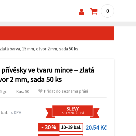
0
zlatá barva, 15 mm, otvor 2 mm, sada 50 ks
přívěsky ve tvaru mince – zlatá
vor 2 mm, sada 50 ks
Přidat do seznamu přání
 gr.
Kus: 50
SLEVY
 bal.
s DPH
PRO MNOŽSTVÍ
- 30
20.54 Kč
%
10-19 bal.