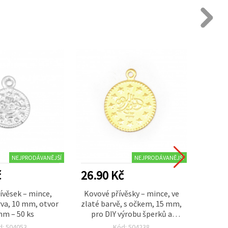
NEJPRODÁVANĚJŠÍ
NEJPRODÁVANĚJŠÍ
č
26.90 Kč
29.3
ívěsek – mince,
Kovové přívěsky – mince, ve
Kovo
rva, 10 mm, otvor
zlaté barvě, s očkem, 15 mm,
minc
mm – 50 ks
pro DIY výrobu šperků a
mm, o
dekorací — 50 ks
d: 504053
Kód: 504238