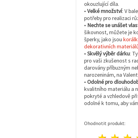
okouzlující díla.
•
Velké množství
: V bal
potřeby pro realizaci r
•
Nechte se unášet vlas
šikovnost, můžete je ko
šperky, jako jsou
korálk
dekorativních materiál
•
Skvělý výběr dárku
: T
pro vaši zkušenost s ra
darovány příbuzným ne
narozeninám, na Valentý
•
Odolné pro dlouhodob
kvalitního materiálu a 
pokryté a vzhledově při
odolné k tomu, aby vám
Ohodnotit produkt:
1 hvě
2 h