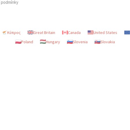
í podmínky
Κύπρος
Great Britain
Canada
United States
Poland
Hungary
Slovenia
Slovakia