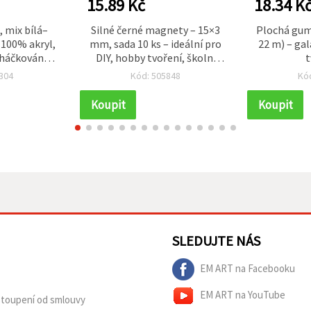
15.89 Kč
18.34 K
, mix bílá–
Silné černé magnety – 15×3
Plochá gum
 100% akryl,
mm, sada 10 ks – ideální pro
22 m) – gal
 háčkování a
DIY, hobby tvoření, školní
t
ní
projekty, opravy i každodenní
304
Kód: 505848
Kó
použití
Koupit
Koupit
SLEDUJTE NÁS
EM ART na Facebooku
EM ART na YouTube
dstoupení od smlouvy