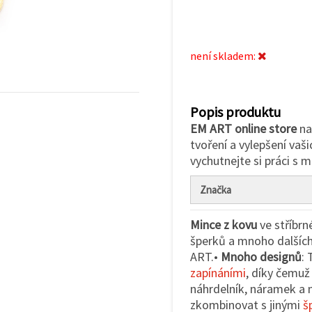
není skladem:
Popis produktu
EM ART online store
na
tvoření a vylepšení vaši
vychutnejte si práci s m
Značka
Mince z kovu
ve stříbrn
šperků a mnoho dalšíc
ART.•
Mnoho designů
:
zapínáními
, díky čemuž
náhrdelník, náramek a
zkombinovat s jinými
š