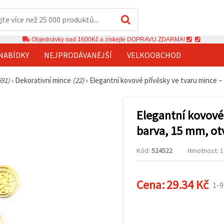
Objednávky nad 1600Kč a získejte DOPRAVU ZDARMA!
NABÍDKY
NEJPRODÁVANĚJŠÍ
VELKOOBCHOD
591)
›
Dekorativní mince
(22)
›
Elegantní kovové přívěsky ve tvaru mince – 
Elegantní kovové 
barva, 15 mm, ot
Kód:
524522
Hmotnost: 15
Cena:
29.34 Kč
1-9