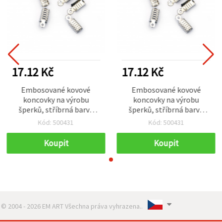
17.12 Kč
17.12 Kč
Embosované kovové
Embosované kovové
koncovky na výrobu
koncovky na výrobu
šperků, stříbrná barva
šperků, stříbrná barva
5×11 mm – 50 ks
5×11 mm – 50 ks
Kód: 500431
Kód: 500431
Koupit
Koupit
© 2004 - 2026 EM ART Všechna práva vyhrazena..