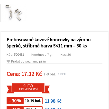
obsah a
reklamu, a
to i s
pomocí
našich
partnerů
pro
analýzu a
marketing.
Embosované kovové koncovky na výrobu
Můžete
souhlasit s
šperků, stříbrná barva 5×11 mm – 50 ks
použitím
všech
Kód:
500431
Hmotnost: 7 gr.
Kus: 50
cookies
kliknutím
Přidat do seznamu přání
na
"Přijmout
vše!" Nebo
Cena:
17.12 Kč
1-9 bal.
s DPH
můžete
uvést své
preference v
SLEVY
Nastavení
PRO MNOŽSTVÍ
výběrem
daného
typu
- 30
11.98 Kč
%
10-19 bal.
cookies a
kliknutím