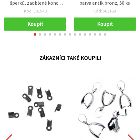
šperků, zaoblené konce
barva antik bronz, 50 ks
6,5×2×2 mm, bílá barva –
Kód: 501540
Kód: 501168
50 ks
Koupit
Koupit
ZÁKAZNÍCI TAKÉ KOUPILI