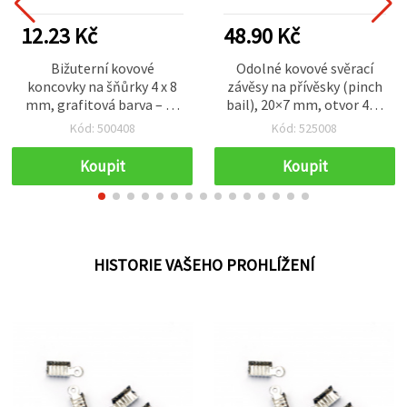
12.23 Kč
48.90 Kč
Bižuterní kovové
Odolné kovové svěrací
koncovky na šňůrky 4 x 8
závěsy na přívěsky (pinch
mm, grafitová barva – 50
bail), 20×7 mm, otvor 4×6
ks
mm, stříbrná barva – 10
Kód: 500408
Kód: 525008
ks, ideální pro výrobu
šperků
Koupit
Koupit
HISTORIE VAŠEHO PROHLÍŽENÍ