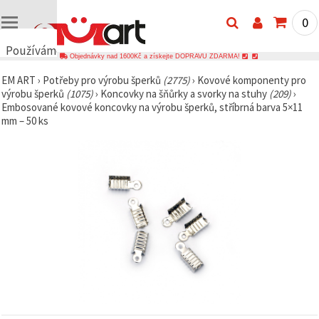
0
Používáme
Objednávky nad 1600Kč a získejte DOPRAVU ZDARMA!
cookies
EM ART
›
Potřeby pro výrobu šperků
(2775)
›
Kovové komponenty pro
🍪
výrobu šperků
(1075)
›
Koncovky na šňůrky a svorky na stuhy
(209)
›
Používáme
Embosované kovové koncovky na výrobu šperků, stříbrná barva 5×11
cookies a
mm – 50 ks
podobné
technologie,
abychom
zajistili
správné
fungování
webu,
zlepšili vaše
prostředí
při jeho
používání a
s vaším
souhlasem
analyzovali
návštěvnost
a
zobrazovali
relevantnější