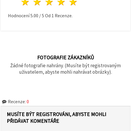
1 hvězda
2 hvězdy
3 hvězdy
4 hvězdy
5 hvězdy
Hodnocení
5.00
/
5
Od
1
Recenze.
FOTOGRAFIE ZÁKAZNÍKŮ
Žádné fotografie nahrány. (Musíte být registrovaným
uživatelem, abyste mohli nahrávat obrázky).
Recenze:
0
MUSÍTE BÝT REGISTROVÁNI, ABYSTE MOHLI
PŘIDÁVAT KOMENTÁŘE