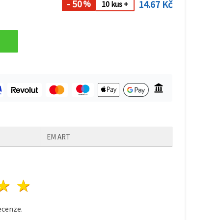
- 50
14.67 Kč
%
10 kus +
EM ART
zda
vězdy
3 hvězdy
4 hvězdy
5 hvězdy
cenze.