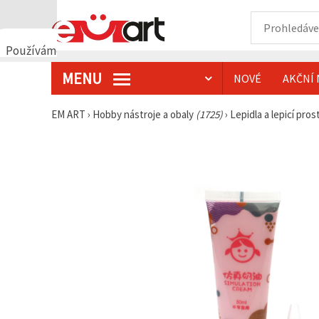
Používáme
cookies
MENU
NOVÉ
AKČNÍ 
🍪
Používáme
cookies a
EM ART
›
Hobby nástroje a obaly
(1725)
›
Lepidla a lepicí pro
podobné
technologie,
abychom
zajistili
správné
fungování
webu,
zlepšili vaše
prostředí
při jeho
používání a
s vaším
souhlasem
analyzovali
návštěvnost
a
zobrazovali
relevantnější