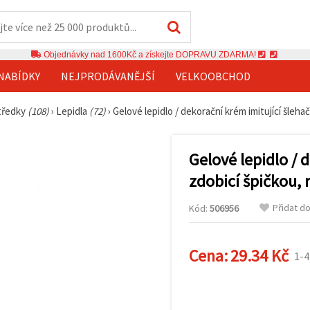
Objednávky nad 1600Kč a získejte DOPRAVU ZDARMA!
NABÍDKY
NEJPRODÁVANĚJŠÍ
VELKOOBCHOD
středky
(108)
›
Lepidla
(72)
›
Gelové lepidlo / dekorační krém imitující šleha
Gelové lepidlo / 
zdobicí špičkou, 
Přidat d
Kód:
506956
Cena:
29.34 Kč
1-4