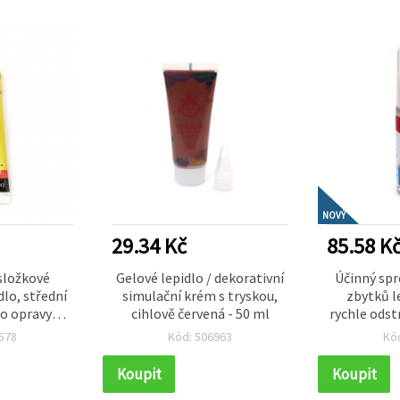
NOVÝ
29.34 Kč
85.58 K
složkové
Gelové lepidlo / dekorativní
Účinný spr
dlo, střední
simulační krém s tryskou,
zbytků l
ro opravy
cihlově červená - 50 ml
rychle odst
lefonů a
etikety a 
578
Kód: 506963
Kó
vu, skla a
různý
 50 ml
Koupit
Koupit