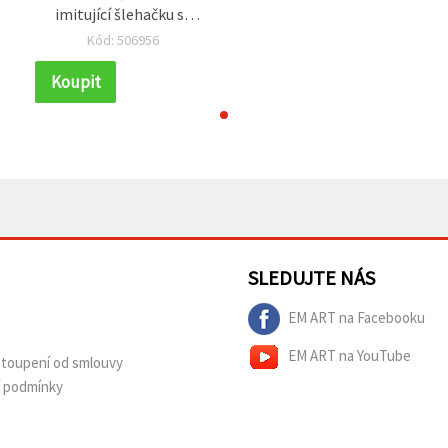
imitující šlehačku se
á
zdobicí špičkou, růžová
Kód: 506956
barva – 50 ml
Koupit
SLEDUJTE NÁS
EM ART na Facebooku
EM ART na YouTube
dstoupení od smlouvy
í podmínky