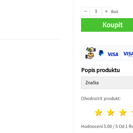
kus
Koupit
Popis produktu
Značka
Ohodnotit produkt:
1 hvě
2 h
Hodnocení
5.00
/
5
Od
1
Re