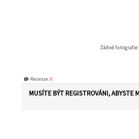
na tlačítko
"Uložit"
Přijmout
vše
Nastavení
Žádné fotografie 
Recenze:
0
MUSÍTE BÝT REGISTROVÁNI, ABYSTE 