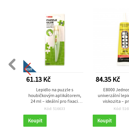
NOVÝ
61.13 Kč
84.35 Kč
sion
Lepidlo na puzzle s
E8000 Jedno
odolné
houbičkovým aplikátorem,
univerzální lepi
 čiré a
24 ml – ideální pro fixaci,
viskozita – p
erky,
zalakování a vystavení
mobilních te
Kód: 516633
Kód: 516
domácí
hotových puzzlí
předmětů z ko
keramiky –
Koupit
Koupit