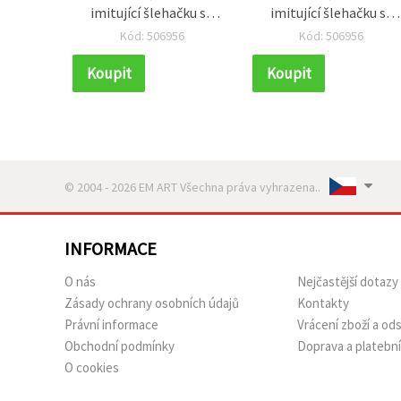
imitující šlehačku se
imitující šlehačku se
zdobicí špičkou, růžová
zdobicí špičkou, růžov
Kód: 506956
Kód: 506956
barva – 50 ml
barva – 50 ml
Koupit
Koupit
© 2004 - 2026 EM ART Všechna práva vyhrazena..
INFORMACE
O nás
Nejčastější dotazy
Zásady ochrany osobních údajů
Kontakty
Právní informace
Vrácení zboží a o
Obchodní podmínky
Doprava a platebn
O cookies