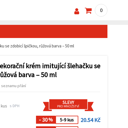
0
čku se zdobicí špičkou, růžová barva – 50 ml
dekorační krém imitující šlehačku se
růžová barva – 50 ml
o seznamu přání
SLEVY
 kus
s DPH
PRO MNOŽSTVÍ
- 30
20.54 Kč
%
5-9 kus