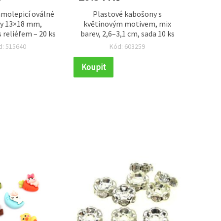
amolepicí oválné
Plastové kabošony s
Půlkula
y 13×18 mm,
květinovým motivem, mix
mix ba
 reliéfem – 20 ks
barev, 2,6–3,1 cm, sada 10 ks
d: 515640
Kód: 603259
Koupit
Koupi