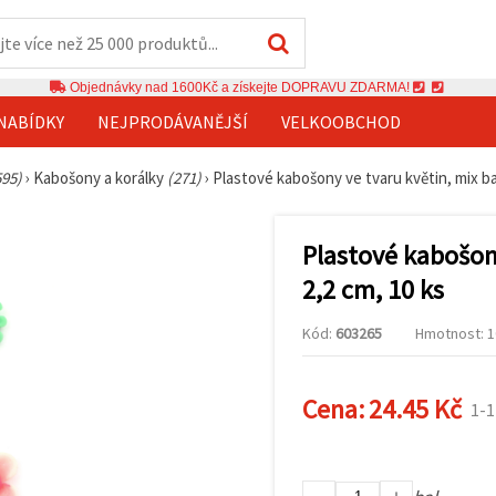
Objednávky nad 1600Kč a získejte DOPRAVU ZDARMA!
NABÍDKY
NEJPRODÁVANĚJŠÍ
VELKOOBCHOD
595)
›
Kabošony a korálky
(271)
›
Plastové kabošony ve tvaru květin, mix ba
Plastové kabošony
2,2 cm, 10 ks
Kód:
603265
Hmotnost: 10
Cena:
24.45 Kč
1-1