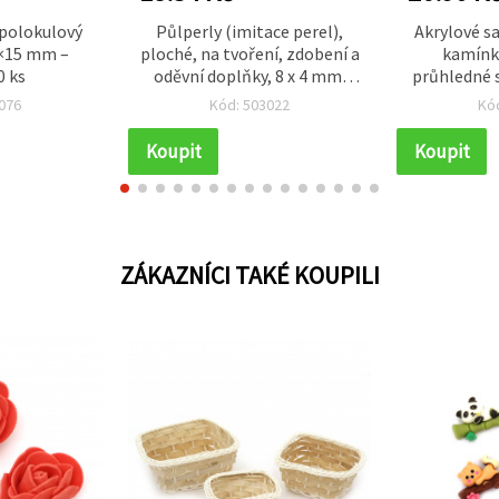
 polokulový
Půlperly (imitace perel),
Akrylové s
2×15 mm –
ploché, na tvoření, zdobení a
kamínk
0 ks
oděvní doplňky, 8 x 4 mm,
průhledné s
slunečně žluté - 100 ks
076
Kód: 503022
Kó
Koupit
Koupit
ZÁKAZNÍCI TAKÉ KOUPILI