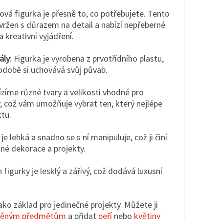
vá figurka je přesně to, co potřebujete. Tento
vržen s důrazem na detail a nabízí nepřeberné
 kreativní vyjádření.
ály
: Figurka je vyrobena z prvotřídního plastu,
odobě si uchovává svůj půvab.
ízíme různé tvary a velikosti vhodné pro
, což vám umožňuje vybrat ten, který nejlépe
tu.
 je lehká a snadno se s ní manipuluje, což ji činí
ěné dekorace a projekty.
h figurky je lesklý a zářivý, což dodává luxusní
jako základ pro jedinečné projekty. Můžete ji
věným předmětům
a přidat
peří
nebo
květiny