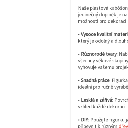
Naše plastová kabóšono
jedinečný doplněk je na
možnosti pro dekoraci a
•
Vysoce kvalitní materi
který je odolný a dlouh
•
Různorodé tvary
: Nab
všechny věkové skupiny
vyhovuje vašemu projek
•
Snadná práce
: Figurka
ideální pro ručně vyráb
•
Lesklá a zářivá
: Povrc
vzhled každé dekoraci.
•
DIY
: Použijte figurku 
připevnit k různým
dře