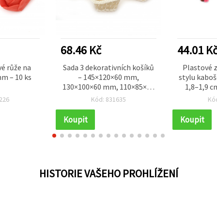
68.46 Kč
44.01 K
é růže na
Sada 3 dekorativních košíků
Plastové z
mm – 10 ks
– 145×120×60 mm,
stylu kaboš
130×100×60 mm, 110×85×55
1,8–1,9 c
mm
226
Kód: 831635
Kó
Koupit
Koupit
HISTORIE VAŠEHO PROHLÍŽENÍ