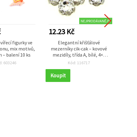
NEJPRODÁVANĚJŠÍ
č
12.23 Kč
18.3
vířecí figurky ve
Elegantní křišťálové
Plstě
onu, mix motivů,
mezerníky cik-cak – kovové
32×2,
m – balení 10 ks
mezidíly, třída A, bílé, 4×2
mm, otvor 1 mm – 10 ks pro
d: 603246
Kód: 116717
výrobu šperků
Koupit
Koupi