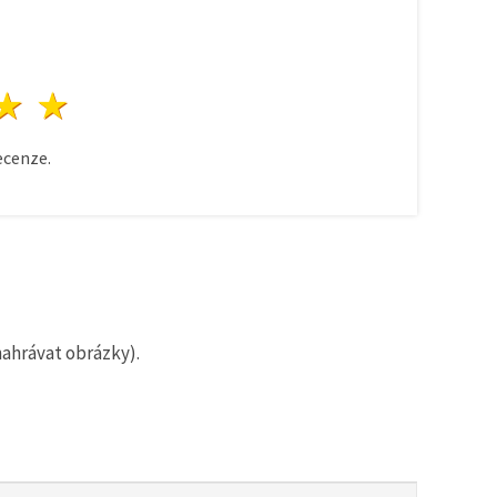
zda
vězdy
3 hvězdy
4 hvězdy
5 hvězdy
cenze.
nahrávat obrázky).