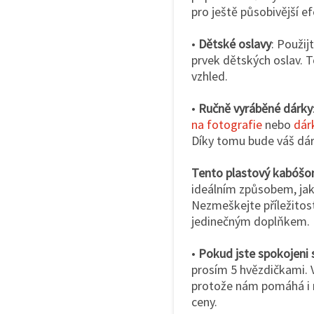
pro ještě působivější ef
•
Dětské oslavy
: Použij
prvek dětských oslav. T
vzhled.
•
Ručně vyráběné dárky
na fotografie
nebo
dár
Díky tomu bude váš dáre
Tento plastový kabóšo
ideálním způsobem, jak 
Nezmeškejte příležitost 
jedinečným doplňkem.
•
Pokud jste spokojeni 
prosím 5 hvězdičkami. V
protože nám pomáhá i na
ceny.