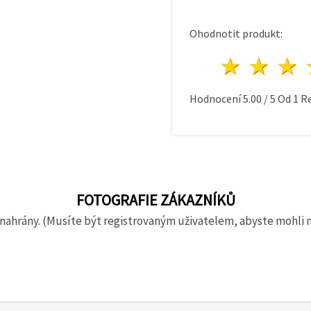
Ohodnotit produkt:
1 hvě
2 h
Hodnocení
5.00
/
5
Od
1
Re
FOTOGRAFIE ZÁKAZNÍKŮ
nahrány. (Musíte být registrovaným uživatelem, abyste mohli 