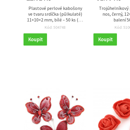
rativní
Plastové perlové kabošony
Trojúhelníkový
10×5×2
ve tvaru srdíčka (půlkulaté)
nos, černý, 1
24 ks v
11×10×2 mm, bílé – 50 ks (na
balení 5
tvoření)
Kód: 504748
Kód: 510
Koupit
Koupit