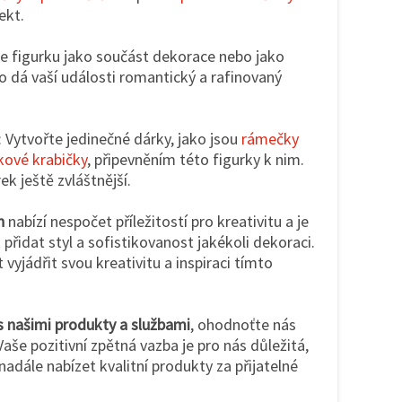
ekt.
te figurku jako součást dekorace nebo jako
o dá vaší události romantický a rafinovaný
: Vytvořte jedinečné dárky, jako jsou
rámečky
kové krabičky
, připevněním této figurky k nim.
k ještě zvláštnější.
n
nabízí nespočet příležitostí pro kreativitu a je
přidat styl a sofistikovanost jakékoli dekoraci.
vyjádřit svou kreativitu a inspiraci tímto
s našimi produkty a službami
, ohodnoťte nás
aše pozitivní zpětná vazba je pro nás důležitá,
dále nabízet kvalitní produkty za přijatelné