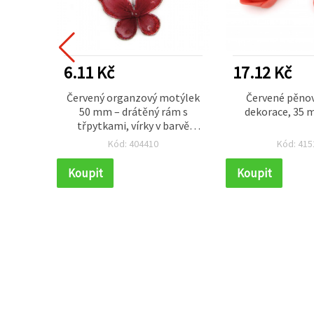
6.11 Kč
17.12 Kč
igurky,
Červený organzový motýlek
Červené pěnov
tě, 2 ×
50 mm – drátěný rám s
dekorace, 35 
třpytkami, vírky v barvě
stříbra, štrasové kamínky a
Kód: 404410
Kód: 415
tykadla s korálky – ozdoba
na tvoření, aranžování
Koupit
Koupit
květin, domácí dekorace a
výzdobu akcí