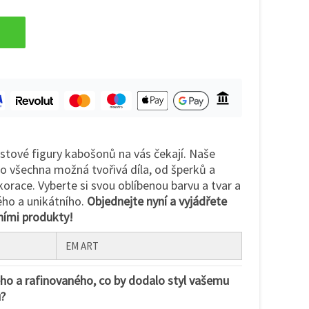
stové figury kabošonů na vás čekají. Naše
ro všechna možná tvořivá díla, od šperků a
race. Vyberte si svou oblíbenou barvu a tvar a
ého a unikátního.
Objednejte nyní a vyjádřete
tními produkty!
EM ART
ho a rafinovaného, co by dodalo styl vašemu
u?