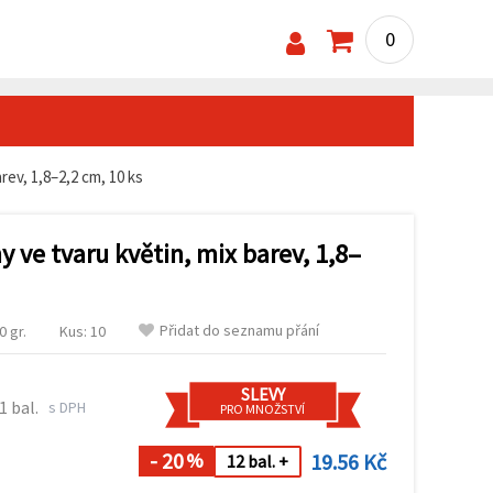
0
rev, 1,8–2,2 cm, 10 ks
 ve tvaru květin, mix barev, 1,8–
Přidat do seznamu přání
 gr.
Kus: 10
SLEVY
1 bal.
s DPH
PRO MNOŽSTVÍ
- 20
19.56 Kč
%
12 bal. +