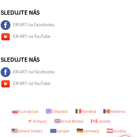
SLEDUJTE NÁS
EM ART na Facebooku
EM ART na YouTube
SLEDUJTE NÁS
EM ART na Facebooku
EM ART na YouTube
Български
Ελληνικά
Română
Moldova
Κύπρος
Great Britain
Canada
United States
Europe
Germany
Austria