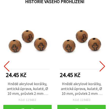
HISTORIE VAŠEHO PROHLÍŽENÍ
24.45 Kč
24.45 Kč
Hnědé akrylové korálky,
Hnědé akrylové korálky,
antická úprava, kulaté, Ø
antická úprava, kulaté, Ø
10 mm, průvlek 2 mm —
10 mm, průvlek 2 mm —
50 g (cca 75 ks), pro
50 g (cca 75 ks), pro
Kód: 119483
Kód: 119483
výrobu šperků, náramků,
výrobu šperků, náramků,
náhrdelníků a dekorací
náhrdelníků a dekorací