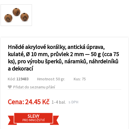
obsah a
reklamu, a
to i s
pomocí
našich
partnerů
pro
analýzu a
marketing.
Hnědé akrylové korálky, antická úprava,
Můžete
souhlasit s
kulaté, Ø 10 mm, průvlek 2 mm — 50 g (cca 75
použitím
ks), pro výrobu šperků, náramků, náhrdelníků
všech
cookies
a dekorací
kliknutím
na
"Přijmout
Kód:
119483
Hmotnost: 50 gr.
Kus: 75
vše!" Nebo
Přidat do seznamu přání
můžete
uvést své
preference v
Cena:
24.45 Kč
1-4 bal.
Nastavení
s DPH
výběrem
daného
typu
SLEVY
cookies a
PRO MNOŽSTVÍ
kliknutím