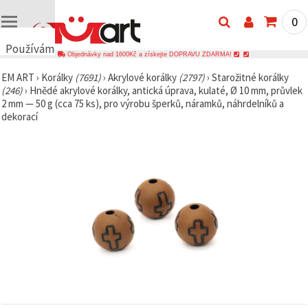
0
Používáme
Objednávky nad 1600Kč a získejte DOPRAVU ZDARMA!
cookies
EM ART
›
Korálky
(7691)
›
Akrylové korálky
(2797)
›
Starožitné korálky
🍪
(246)
›
Hnědé akrylové korálky, antická úprava, kulaté, Ø 10 mm, průvlek
Používáme
2 mm — 50 g (cca 75 ks), pro výrobu šperků, náramků, náhrdelníků a
cookies a
dekorací
podobné
technologie,
abychom
zajistili
správné
fungování
webu,
zlepšili vaše
prostředí
při jeho
používání a
s vaším
souhlasem
analyzovali
návštěvnost
a
zobrazovali
relevantnější