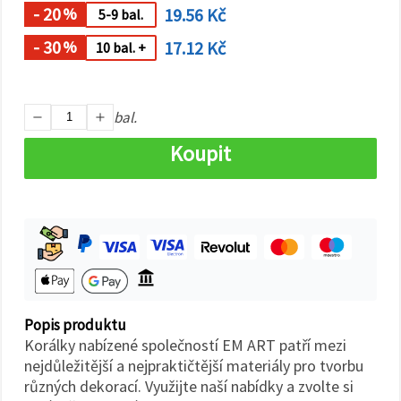
na tlačítko
- 20
19.56 Kč
%
5-9 bal.
"Uložit"
- 30
17.12 Kč
%
10 bal. +
Přijmout
vše
bal.
Nastavení
Koupit
Popis produktu
Korálky nabízené společností EM ART patří mezi
nejdůležitější a nejpraktičtější materiály pro tvorbu
různých dekorací. Využijte naší nabídky a zvolte si