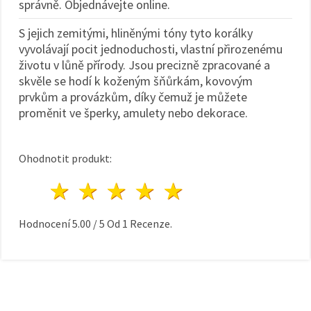
správně. Objednávejte online.
S jejich zemitými, hliněnými tóny tyto korálky
vyvolávají pocit jednoduchosti, vlastní přirozenému
životu v lůně přírody. Jsou precizně zpracované a
skvěle se hodí k koženým šňůrkám, kovovým
prvkům a provázkům, díky čemuž je můžete
proměnit ve šperky, amulety nebo dekorace.
Ohodnotit produkt:
1 hvězda
2 hvězdy
3 hvězdy
4 hvězdy
5 hvězdy
Hodnocení
5.00
/
5
Od
1
Recenze.