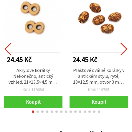
24.45 Kč
24.45 Kč
Akrylové korálky
Plastové oválné korálky v
Nekonečno, antický
antickém stylu, ryté,
vzhled, 21×13,5×4,5 mm,
18×12,5 mm, otvor 3 mm,
průvlek 2 mm, hnědá
hnědé – 50 g (~30 ks)
Kód: 119686
Kód: 119785
barva – 50 g (~55 ks)
Koupit
Koupit