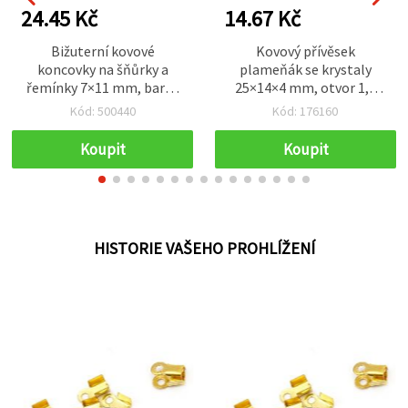
24.45 Kč
14.67 Kč
Bižuterní kovové
Kovový přívěsek
koncovky na šňůrky a
plameňák se krystaly
řemínky 7×11 mm, barva
25×14×4 mm, otvor 1,5
staroměď – 50 ks
mm, stříbrná barva, pro
Kód: 500440
Kód: 176160
výrobu bižuterie
Koupit
Koupit
HISTORIE VAŠEHO PROHLÍŽENÍ