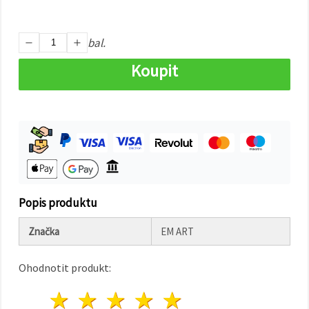
na tlačítko
"Uložit"
bal.
Přijmout
vše
Koupit
Nastavení
Popis produktu
Značka
EM ART
Ohodnotit produkt:
1 hvězda
2 hvězdy
3 hvězdy
4 hvězdy
5 hvězdy