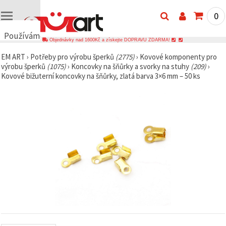
0
Používáme
Objednávky nad 1600Kč a získejte DOPRAVU ZDARMA!
cookies
EM ART
›
Potřeby pro výrobu šperků
(2775)
›
Kovové komponenty pro
🍪
výrobu šperků
(1075)
›
Koncovky na šňůrky a svorky na stuhy
(209)
›
Používáme
Kovové bižuterní koncovky na šňůrky, zlatá barva 3×6 mm – 50 ks
cookies a
podobné
technologie,
abychom
zajistili
správné
fungování
webu,
zlepšili vaše
prostředí
při jeho
používání a
s vaším
souhlasem
analyzovali
návštěvnost
a
zobrazovali
relevantnější