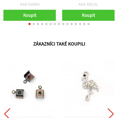
stříbrná barva - 10 ks
stříbrná barva, 4,5×7×3
Kód: 525034
Kód: 501131
mm, 50 ks
Koupit
Koupit
ZÁKAZNÍCI TAKÉ KOUPILI