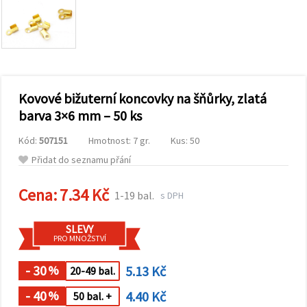
obsah a
reklamu, a
to i s
pomocí
našich
partnerů
pro
analýzu a
marketing.
Kovové bižuterní koncovky na šňůrky, zlatá
Můžete
barva 3×6 mm – 50 ks
souhlasit s
použitím
Kód:
507151
Hmotnost: 7 gr.
Kus: 50
všech
cookies
Přidat do seznamu přání
kliknutím
na
"Přijmout
Cena:
7.34 Kč
1-19 bal.
s DPH
vše!" Nebo
můžete
uvést své
SLEVY
preference v
PRO MNOŽSTVÍ
Nastavení
výběrem
daného
- 30
5.13 Kč
%
20-49 bal.
typu
cookies a
- 40
4.40 Kč
%
50 bal. +
kliknutím