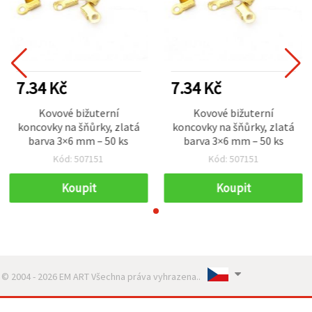
7.34 Kč
7.34 Kč
Kovové bižuterní
Kovové bižuterní
koncovky na šňůrky, zlatá
koncovky na šňůrky, zlatá
barva 3×6 mm – 50 ks
barva 3×6 mm – 50 ks
Kód: 507151
Kód: 507151
Koupit
Koupit
© 2004 - 2026 EM ART Všechna práva vyhrazena..