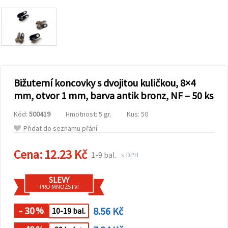
obsah a
reklamu, a
to i s
pomocí
našich
partnerů
pro
analýzu a
marketing.
Bižuterní koncovky s dvojitou kuličkou, 8×4
Můžete
souhlasit s
mm, otvor 1 mm, barva antik bronz, NF – 50 ks
použitím
všech
Kód:
500419
Hmotnost: 5 gr.
Kus: 50
cookies
kliknutím
Přidat do seznamu přání
na
"Přijmout
vše!" Nebo
Cena:
12.23 Kč
1-9 bal.
s DPH
můžete
uvést své
preference v
SLEVY
Nastavení
PRO MNOŽSTVÍ
výběrem
daného
typu
- 30
8.56 Kč
%
10-19 bal.
cookies a
kliknutím