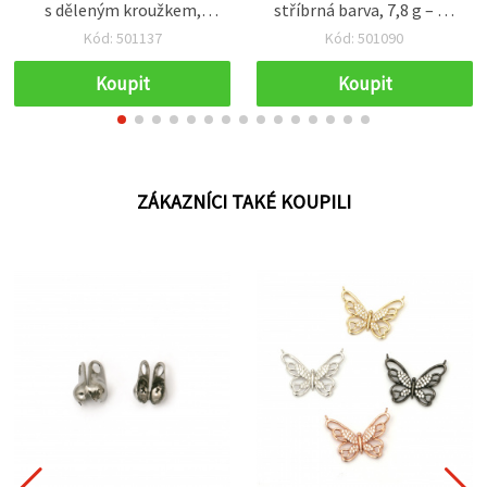
s děleným kroužkem,
stříbrná barva, 7,8 g – 50
stříbrná barva – 50 ks
ks
Kód: 501137
Kód: 501090
Koupit
Koupit
ZÁKAZNÍCI TAKÉ KOUPILI