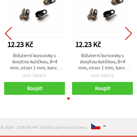
12.23 Kč
12.23 Kč
Bižuterní koncovky s
Bižuterní koncovky s
dvojitou kuličkou, 8×4
dvojitou kuličkou, 8×4
mm, otvor 1 mm, barva
mm, otvor 1 mm, barva
antik bronz, NF – 50 ks
antik bronz, NF – 50 ks
Kód: 500419
Kód: 500419
Koupit
Koupit
© 2004 - 2026 EM ART Všechna práva vyhrazena..