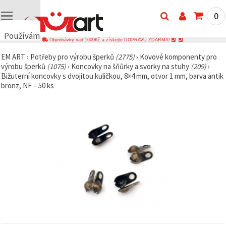
0
Používáme
Objednávky nad 1600Kč a získejte DOPRAVU ZDARMA!
cookies
EM ART
›
Potřeby pro výrobu šperků
(2775)
›
Kovové komponenty pro
🍪
výrobu šperků
(1075)
›
Koncovky na šňůrky a svorky na stuhy
(209)
›
Používáme
Bižuterní koncovky s dvojitou kuličkou, 8×4 mm, otvor 1 mm, barva antik
cookies a
bronz, NF – 50 ks
podobné
technologie,
abychom
zajistili
správné
fungování
webu,
zlepšili vaše
prostředí
při jeho
používání a
s vaším
souhlasem
analyzovali
návštěvnost
a
zobrazovali
relevantnější