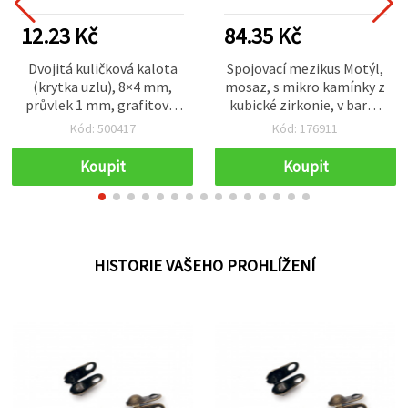
12.23 Kč
84.35 Kč
Dvojitá kuličková kalota
Spojovací mezikus Motýl,
(krytka uzlu), 8×4 mm,
mosaz, s mikro kamínky z
průvlek 1 mm, grafitová,
kubické zirkonie, v barvě
NF – 50 ks
zlata, 18 × 25,5 × 3 mm,
Kód: 500417
Kód: 176911
otvor 0,5 mm
Koupit
Koupit
HISTORIE VAŠEHO PROHLÍŽENÍ