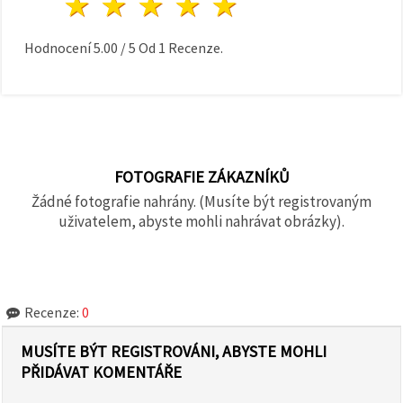
1 hvězda
2 hvězdy
3 hvězdy
4 hvězdy
5 hvězdy
Hodnocení
5.00
/
5
Od
1
Recenze.
FOTOGRAFIE ZÁKAZNÍKŮ
Žádné fotografie nahrány. (Musíte být registrovaným
uživatelem, abyste mohli nahrávat obrázky).
Recenze:
0
MUSÍTE BÝT REGISTROVÁNI, ABYSTE MOHLI
PŘIDÁVAT KOMENTÁŘE