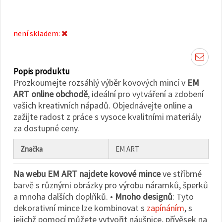
na tlačítko
"Uložit"
není skladem:
Přijmout
vše
Nastavení
Popis produktu
Prozkoumejte rozsáhlý výběr kovových mincí v
EM
ART online obchodě
, ideální pro vytváření a zdobení
vašich kreativních nápadů. Objednávejte online a
zažijte radost z práce s vysoce kvalitními materiály
za dostupné ceny.
Značka
EM ART
Na webu EM ART najdete kovové mince
ve stříbrné
barvě s různými obrázky pro výrobu náramků, šperků
a mnoha dalších doplňků. •
Mnoho designů
: Tyto
dekorativní mince lze kombinovat s
zapínáním
, s
jejichž pomocí můžete vytvořit náušnice, přívěsek na