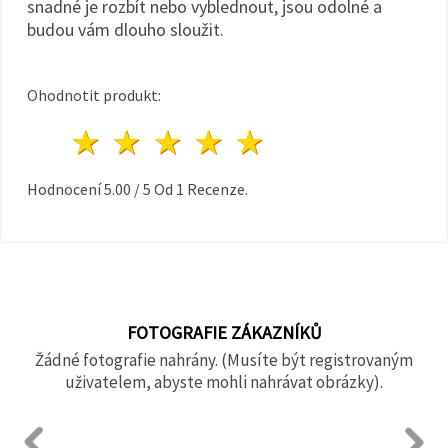
snadné je rozbít nebo vyblednout, jsou odolné a
budou vám dlouho sloužit.
Ohodnotit produkt:
1 hvězda
2 hvězdy
3 hvězdy
4 hvězdy
5 hvězdy
Hodnocení
5.00
/
5
Od
1
Recenze.
FOTOGRAFIE ZÁKAZNÍKŮ
Žádné fotografie nahrány. (Musíte být registrovaným
uživatelem, abyste mohli nahrávat obrázky).