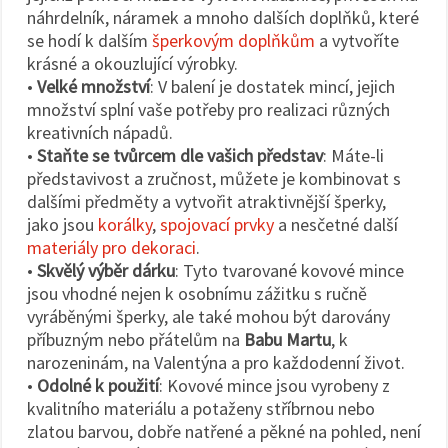
náhrdelník, náramek a mnoho dalších doplňků, které
se hodí k dalším
šperkovým doplňkům
a vytvoříte
krásné a okouzlující výrobky.
•
Velké množství
: V balení je dostatek mincí, jejich
množství splní vaše potřeby pro realizaci různých
kreativních nápadů.
•
Staňte se tvůrcem dle vašich představ
: Máte-li
představivost a zručnost, můžete je kombinovat s
dalšími předměty a vytvořit atraktivnější šperky,
jako jsou
korálky
,
spojovací prvky
a nesčetné další
materiály pro dekoraci
.
•
Skvělý výběr dárku
: Tyto tvarované kovové mince
jsou vhodné nejen k osobnímu zážitku s ručně
vyráběnými šperky, ale také mohou být darovány
příbuzným nebo přátelům na
Babu Martu
, k
narozeninám, na Valentýna a pro každodenní život.
•
Odolné k použití
: Kovové mince jsou vyrobeny z
kvalitního materiálu a potaženy stříbrnou nebo
zlatou barvou, dobře natřené a pěkné na pohled, není