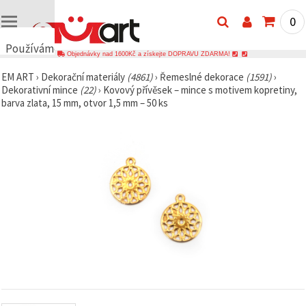
0
Používáme
Objednávky nad 1600Kč a získejte DOPRAVU ZDARMA!
cookies
EM ART
›
Dekorační materiály
(4861)
›
Řemeslné dekorace
(1591)
›
🍪
Dekorativní mince
(22)
›
Kovový přívěsek – mince s motivem kopretiny,
Používáme
barva zlata, 15 mm, otvor 1,5 mm – 50 ks
cookies a
podobné
technologie,
abychom
zajistili
správné
fungování
webu,
zlepšili vaše
prostředí
při jeho
používání a
s vaším
souhlasem
analyzovali
návštěvnost
a
zobrazovali
relevantnější