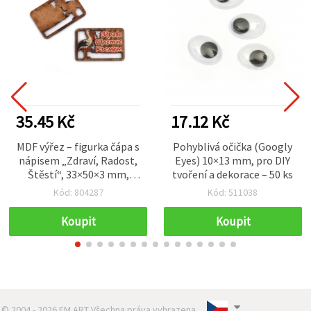
35.45 Kč
17.12 Kč
MDF výřez – figurka čápa s
Pohyblivá očička (Googly
nápisem „Zdraví, Radost,
Eyes) 10×13 mm, pro DIY
Štěstí“, 33×50×3 mm,
tvoření a dekorace – 50 ks
balení 5 ks
Kód: 804287
Kód: 511038
Koupit
Koupit
© 2004 - 2026 EM ART Všechna práva vyhrazena..