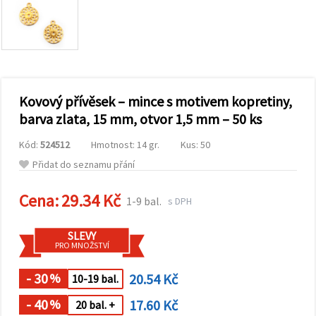
obsah a
reklamu, a
to i s
pomocí
našich
partnerů
pro
analýzu a
marketing.
Kovový přívěsek – mince s motivem kopretiny,
Můžete
barva zlata, 15 mm, otvor 1,5 mm – 50 ks
souhlasit s
použitím
Kód:
524512
Hmotnost: 14 gr.
Kus: 50
všech
cookies
Přidat do seznamu přání
kliknutím
na
"Přijmout
Cena:
29.34 Kč
1-9 bal.
s DPH
vše!" Nebo
můžete
uvést své
SLEVY
preference v
PRO MNOŽSTVÍ
Nastavení
výběrem
daného
- 30
20.54 Kč
%
10-19 bal.
typu
cookies a
- 40
17.60 Kč
%
20 bal. +
kliknutím