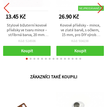
NEJPRODÁVANĚJŠÍ
13.45 Kč
26.90 Kč
Stylové bižuterní kovové
Kovové přívěsky – mince,
přívěsky ve tvaru mince –
ve zlaté barvě, s očkem,
stříbrná barva, 20 mm,
15 mm, pro DIY výrobu
otvor 1,5 mm, sada 10 ks
šperků a dekorací — 50 ks
Kód: 524506
Kód: 504238
Koupit
Koupit
ZÁKAZNÍCI TAKÉ KOUPILI