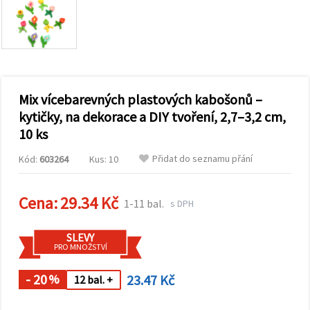
obsah a
reklamu, a
to i s
pomocí
našich
partnerů
pro
analýzu a
marketing.
Mix vícebarevných plastových kabošonů –
Můžete
kytičky, na dekorace a DIY tvoření, 2,7–3,2 cm,
souhlasit s
10 ks
použitím
všech
cookies
Přidat do seznamu přání
Kód:
603264
Kus: 10
kliknutím
na
"Přijmout
Cena:
29.34 Kč
vše!" Nebo
1-11 bal.
s DPH
můžete
uvést své
preference v
SLEVY
Nastavení
PRO MNOŽSTVÍ
výběrem
daného
- 20
23.47 Kč
typu
%
12 bal. +
cookies a
kliknutím