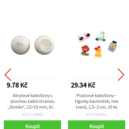
9.78 Kč
29.34 Kč
Akrylové kabošony s
Plastové kabošony –
plochou zadní stranou
figurky kachniček, mix
„Úsměv“, 12×10 mm, bílé,
tvarů, 1,5–2 cm, 10 ks
balení 20 ks — pro výrobu
Kód: 128866
Kód: 603252
šperků, dekorace a
scrapbooking
Koupit
Koupit