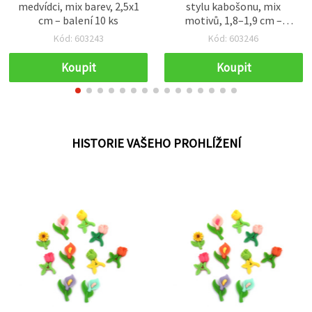
medvídci, mix barev, 2,5x1
stylu kabošonu, mix
cm – balení 10 ks
motivů, 1,8–1,9 cm –
balení 10 ks
Kód: 603243
Kód: 603246
Koupit
Koupit
HISTORIE VAŠEHO PROHLÍŽENÍ