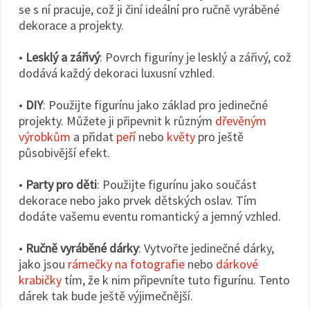
se s ní pracuje, což ji činí ideální pro ručně vyráběné
dekorace a projekty.
•
Lesklý a zářivý
: Povrch figuríny je lesklý a zářivý, což
dodává každý dekoraci luxusní vzhled.
•
DIY
: Použijte figurínu jako základ pro jedinečné
projekty. Můžete ji připevnit k různým
dřevěným
výrobkům
a přidat
peří
nebo
květy
pro ještě
působivější efekt.
•
Party pro děti
: Použijte figurínu jako součást
dekorace nebo jako prvek dětských oslav. Tím
dodáte vašemu eventu romantický a jemný vzhled.
•
Ručně vyráběné dárky
: Vytvořte jedinečné dárky,
jako jsou
rámečky na fotografie
nebo
dárkové
krabičky
tím, že k nim připevníte tuto figurínu. Tento
dárek tak bude ještě výjimečnější.