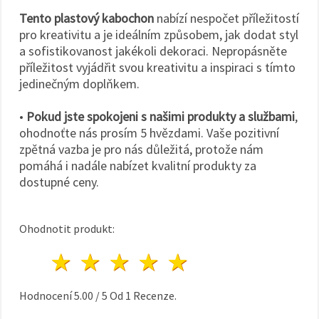
Tento plastový kabochon
nabízí nespočet příležitostí
pro kreativitu a je ideálním způsobem, jak dodat styl
a sofistikovanost jakékoli dekoraci. Nepropásněte
příležitost vyjádřit svou kreativitu a inspiraci s tímto
jedinečným doplňkem.
•
Pokud jste spokojeni s našimi produkty a službami
,
ohodnoťte nás prosím 5 hvězdami. Vaše pozitivní
zpětná vazba je pro nás důležitá, protože nám
pomáhá i nadále nabízet kvalitní produkty za
dostupné ceny.
Ohodnotit produkt:
1 hvězda
2 hvězdy
3 hvězdy
4 hvězdy
5 hvězdy
Hodnocení
5.00
/
5
Od
1
Recenze.