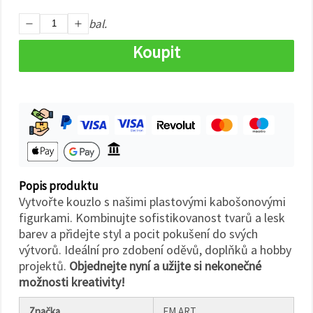
na tlačítko
"Uložit"
bal.
Koupit
Přijmout
vše
Nastavení
Popis produktu
Vytvořte kouzlo s našimi plastovými kabošonovými
figurkami. Kombinujte sofistikovanost tvarů a lesk
barev a přidejte styl a pocit pokušení do svých
výtvorů. Ideální pro zdobení oděvů, doplňků a hobby
projektů.
Objednejte nyní a užijte si nekonečné
možnosti kreativity!
Značka
EM ART