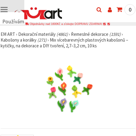
0
Používáme
Objednávky nad 1600Kč a získejte DOPRAVU ZDARMA!
cookies
EM ART
›
Dekorační materiály
(4861)
›
Řemeslné dekorace
(1591)
›
🍪
Kabošony a korálky
(271)
›
Mix vícebarevných plastových kabošonů –
Používáme
kytičky, na dekorace a DIY tvoření, 2,7–3,2 cm, 10 ks
cookies a
podobné
technologie,
abychom
zajistili
správné
fungování
webu,
zlepšili vaše
prostředí
při jeho
používání a
s vaším
souhlasem
analyzovali
návštěvnost
a
zobrazovali
relevantnější