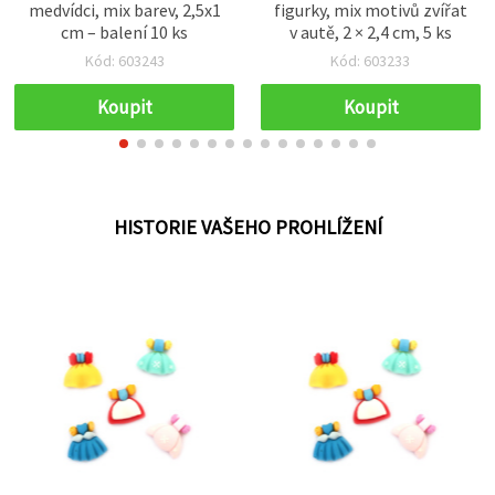
medvídci, mix barev, 2,5x1
figurky, mix motivů zvířat
cm – balení 10 ks
v autě, 2 × 2,4 cm, 5 ks
Kód: 603243
Kód: 603233
Koupit
Koupit
HISTORIE VAŠEHO PROHLÍŽENÍ