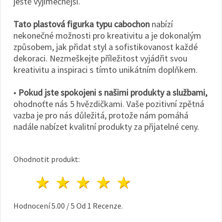
ještě výjimečnější.
Tato plastová figurka typu cabochon
nabízí
nekonečné možnosti pro kreativitu a je dokonalým
způsobem, jak přidat styl a sofistikovanost každé
dekoraci. Nezmeškejte příležitost vyjádřit svou
kreativitu a inspiraci s tímto unikátním doplňkem.
•
Pokud jste spokojeni s našimi produkty a službami,
ohodnoťte nás 5 hvězdičkami. Vaše pozitivní zpětná
vazba je pro nás důležitá, protože nám pomáhá
nadále nabízet kvalitní produkty za přijatelné ceny.
Ohodnotit produkt:
1 hvězda
2 hvězdy
3 hvězdy
4 hvězdy
5 hvězdy
Hodnocení
5.00
/
5
Od
1
Recenze.