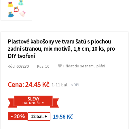
obsah a
reklamu, a
to i s
pomocí
našich
partnerů
pro
analýzu a
marketing.
Plastové kabošony ve tvaru šatů s plochou
Můžete
zadní stranou, mix motivů, 1,6 cm, 10 ks, pro
souhlasit s
DIY tvoření
použitím
všech
cookies
Přidat do seznamu přání
Kód:
603270
Kus: 10
kliknutím
na
"Přijmout
Cena:
24.45 Kč
vše!" Nebo
1-11 bal.
s DPH
můžete
uvést své
preference v
SLEVY
Nastavení
PRO MNOŽSTVÍ
výběrem
daného
- 20
19.56 Kč
typu
%
12 bal. +
cookies a
kliknutím