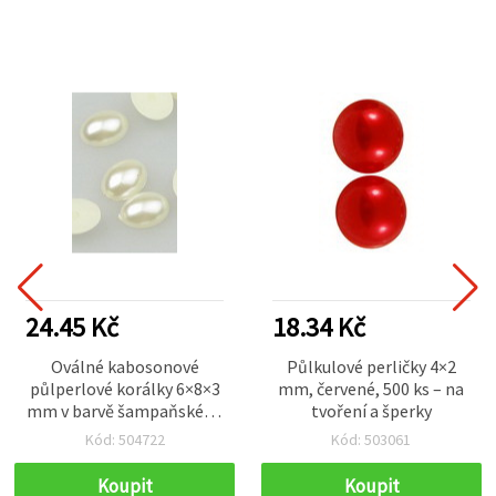
24.45 Kč
18.34 Kč
Oválné kabosonové
Půlkulové perličky 4×2
půlperlové korálky 6×8×3
mm, červené, 500 ks – na
mm v barvě šampaňského
tvoření a šperky
– 100 ks
Kód: 504722
Kód: 503061
Koupit
Koupit