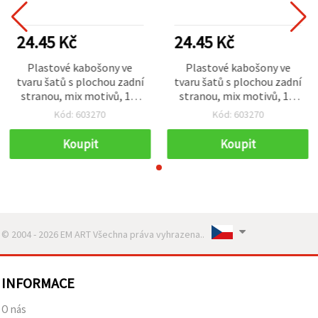
24.45 Kč
24.45 Kč
Plastové kabošony ve
Plastové kabošony ve
tvaru šatů s plochou zadní
tvaru šatů s plochou zadní
stranou, mix motivů, 1,6
stranou, mix motivů, 1,6
cm, 10 ks, pro DIY tvoření
cm, 10 ks, pro DIY tvoření
Kód: 603270
Kód: 603270
Koupit
Koupit
© 2004 - 2026 EM ART Všechna práva vyhrazena..
INFORMACE
O nás