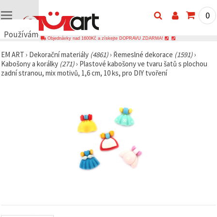
0
Používáme
Objednávky nad 1600Kč a získejte DOPRAVU ZDARMA!
cookies
EM ART
›
Dekorační materiály
(4861)
›
Řemeslné dekorace
(1591)
›
🍪
Kabošony a korálky
(271)
›
Plastové kabošony ve tvaru šatů s plochou
Používáme
zadní stranou, mix motivů, 1,6 cm, 10 ks, pro DIY tvoření
cookies a
podobné
technologie,
abychom
zajistili
správné
fungování
webu,
zlepšili vaše
prostředí
při jeho
používání a
s vaším
souhlasem
analyzovali
návštěvnost
a
zobrazovali
relevantnější