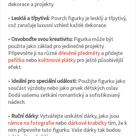
dekorace a projekty.
•
Lesklá a třpytivá:
Povrch figurky je lesklý a třpytivý,
což zaručuje luxusní vzhled každé dekorace.
•
Osvoboďte svou kreativitu:
Figurka může být
použita jako základ pro jedinečné projekty.
Připevněte ji na různé
dřevěné předměty
a přidejte
peříčka
nebo
květinové plátky
pro ještě působivější
efekt.
•
Ideální pro speciální události:
Použijte figurku jako
součást výzdoby nebo jako prvek dětských oslav.
Dodá vašemu setkání romantický a sofistikovaný
nádech.
•
Ruční dárky:
Vytvářejte unikátní dárky, jako jsou
rámce na fotografie
nebo
dárkové krabičky
tím, že k
nim připevníte tuto figurku. Vaše dárky tak budou