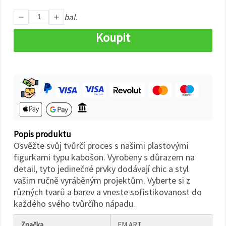
na tlačítko
"Uložit"
bal.
Koupit
Přijmout
vše
Nastavení
Popis produktu
Osvěžte svůj tvůrčí proces s našimi plastovými
figurkami typu kabošon. Vyrobeny s důrazem na
detail, tyto jedinečné prvky dodávají chic a styl
vašim ručně vyráběným projektům. Vyberte si z
různých tvarů a barev a vneste sofistikovanost do
každého svého tvůrčího nápadu.
Značka
EM ART