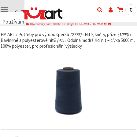
0
Používáme
Objednávky nad 1600Kč a získejte DOPRAVU ZDARMA!
cookies
EM ART
›
Potřeby pro výrobu šperků
(2775)
›
Nitě, šňůry, příze
(1093)
›
🍪
Bavlněné a polyesterové nitě
(47)
›
Odolná modrá šicí nit – cívka 5000 m,
Používáme
100% polyester, pro profesionální výsledky
cookies a
podobné
technologie,
abychom
zajistili
správné
fungování
webu,
zlepšili vaše
prostředí
při jeho
používání a
s vaším
souhlasem
analyzovali
návštěvnost
a
zobrazovali
relevantnější