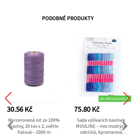
PODOBNÉ PRODUKTY
NEJPRODÁVANĚJŠÍ
30.56 Kč
75.80 Kč
Mercerovaná nit ze 100%
Sada vyšívacích bavlnek
bavlny, 20 tex x 2, světle
MUULINE – mix modrých
fialová – 1000 m
odstínů, 6pramenná