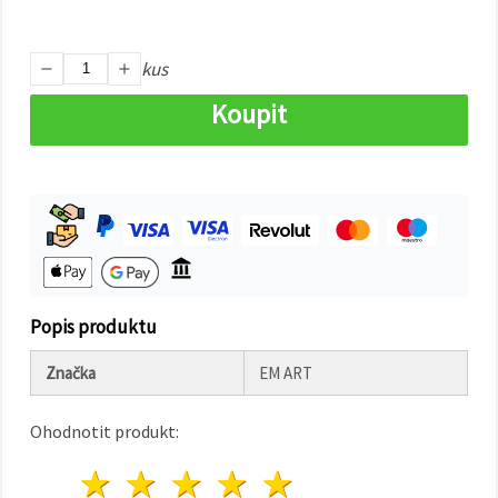
na tlačítko
"Uložit"
kus
Přijmout
vše
Koupit
Nastavení
Popis produktu
Značka
EM ART
Ohodnotit produkt:
1 hvězda
2 hvězdy
3 hvězdy
4 hvězdy
5 hvězdy