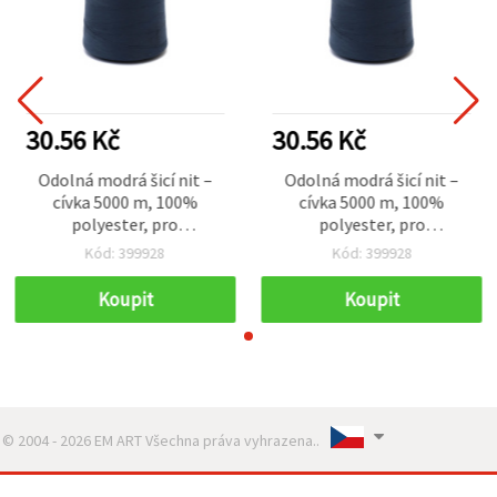
30.56 Kč
30.56 Kč
Odolná modrá šicí nit –
Odolná modrá šicí nit –
cívka 5000 m, 100%
cívka 5000 m, 100%
polyester, pro
polyester, pro
profesionální výsledky
profesionální výsledky
Kód: 399928
Kód: 399928
Koupit
Koupit
© 2004 - 2026 EM ART Všechna práva vyhrazena..