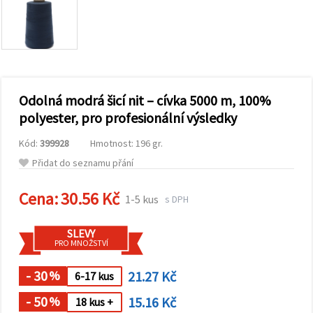
obsah a
reklamu, a
to i s
pomocí
našich
partnerů
pro
analýzu a
marketing.
Odolná modrá šicí nit – cívka 5000 m, 100%
Můžete
polyester, pro profesionální výsledky
souhlasit s
použitím
Kód:
399928
Hmotnost: 196 gr.
všech
cookies
Přidat do seznamu přání
kliknutím
na
"Přijmout
Cena:
30.56 Kč
1-5 kus
s DPH
vše!" Nebo
můžete
uvést své
SLEVY
preference v
PRO MNOŽSTVÍ
Nastavení
výběrem
daného
- 30
21.27 Kč
%
6-17 kus
typu
cookies a
- 50
15.16 Kč
%
18 kus +
kliknutím