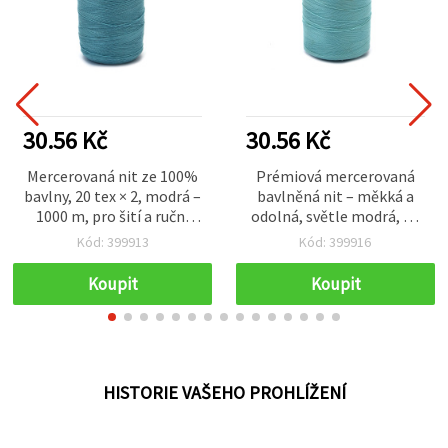
30.56 Kč
30.56 Kč
Mercerovaná nit ze 100%
Prémiová mercerovaná
bavlny, 20 tex × 2, modrá –
bavlněná nit – měkká a
1000 m, pro šití a ruční
odolná, světle modrá, 20
práce
tex x 2, cívka 1000 m pro
Kód: 399913
Kód: 399916
jemné šití a ruční práce
Koupit
Koupit
HISTORIE VAŠEHO PROHLÍŽENÍ