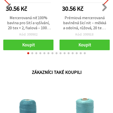
30.56 Kč
30.56 Kč
Mercerovaná niť 100%
Prémiová mercerovaná
bavlna pro šití a vyšívání,
bavlněná šicí nit – měkká
20 tex × 2, fialová – 1000
a odolná, růžová, 20 tex ×
m
2, cívka 1000 m pro jemné
Kód: 399902
Kód: 399918
šití
Koupit
Koupit
ZÁKAZNÍCI TAKÉ KOUPILI