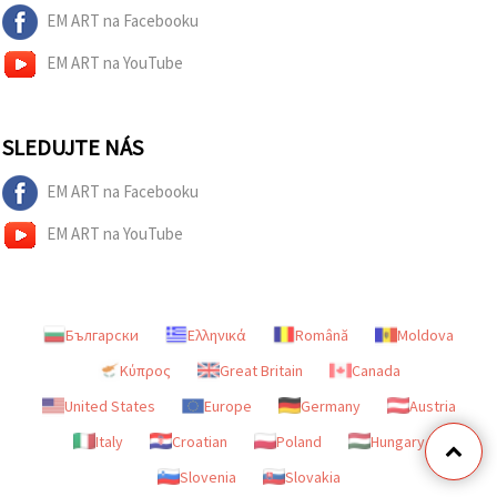
EM ART na Facebooku
EM ART na YouTube
SLEDUJTE NÁS
EM ART na Facebooku
EM ART na YouTube
Български
Ελληνικά
Română
Moldova
Κύπρος
Great Britain
Canada
United States
Europe
Germany
Austria
Italy
Croatian
Poland
Hungary
Slovenia
Slovakia