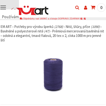
0
Používáme
Objednávky nad 1600Kč a získejte DOPRAVU ZDARMA!
cookies
EM ART
›
Potřeby pro výrobu šperků
(2768)
›
Nitě, šňůry, příze
(1090)
›
🍪
Bavlněné a polyesterové nitě
(47)
›
Prémiová mercerovaná bavlněná nit
Používáme
– odolná a elegantní, tmavě fialová, 20 tex x 2, cívka 1000 m pro jemné
cookies a
šití
podobné
technologie,
abychom
zajistili
správné
fungování
webu,
zlepšili vaše
prostředí
při jeho
používání a
s vaším
souhlasem
analyzovali
návštěvnost
a
zobrazovali
relevantnější