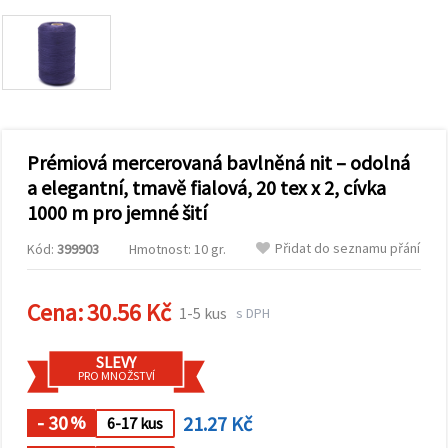
obsah a
reklamu, a
to i s
pomocí
našich
partnerů
pro
analýzu a
marketing.
Prémiová mercerovaná bavlněná nit – odolná
Můžete
souhlasit s
a elegantní, tmavě fialová, 20 tex x 2, cívka
použitím
1000 m pro jemné šití
všech
cookies
kliknutím
Přidat do seznamu přání
Kód:
399903
Hmotnost: 10 gr.
na
"Přijmout
vše!" Nebo
můžete
Cena:
30.56 Kč
1-5 kus
s DPH
uvést své
preference v
Nastavení
SLEVY
výběrem
PRO MNOŽSTVÍ
daného
typu
cookies a
- 30
21.27 Kč
%
6-17 kus
kliknutím