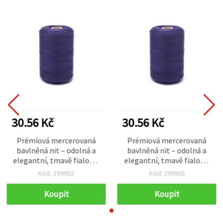
30.56 Kč
30.56 Kč
Prémiová mercerovaná
Prémiová mercerovaná
bavlněná nit – odolná a
bavlněná nit – odolná a
elegantní, tmavě fialová,
elegantní, tmavě fialová,
20 tex x 2, cívka 1000 m
20 tex x 2, cívka 1000 m
Kód: 399903
Kód: 399903
pro jemné šití
pro jemné šití
Koupit
Koupit