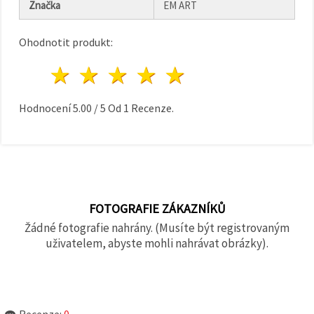
Značka
EM ART
Ohodnotit produkt:
1 hvězda
2 hvězdy
3 hvězdy
4 hvězdy
5 hvězdy
Hodnocení
5.00
/
5
Od
1
Recenze.
FOTOGRAFIE ZÁKAZNÍKŮ
Žádné fotografie nahrány. (Musíte být registrovaným
uživatelem, abyste mohli nahrávat obrázky).
Recenze:
0