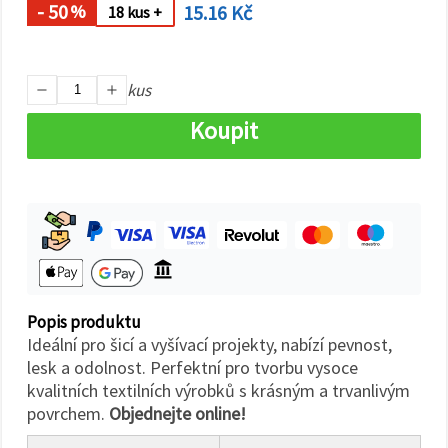
na tlačítko
- 50
15.16 Kč
%
18 kus +
"Uložit"
Přijmout
kus
vše
Koupit
Nastavení
Popis produktu
Ideální pro šicí a vyšívací projekty, nabízí pevnost,
lesk a odolnost. Perfektní pro tvorbu vysoce
kvalitních textilních výrobků s krásným a trvanlivým
povrchem.
Objednejte online!