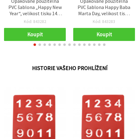
Opakovaně použitelná
Opakovaně použitelná
PVC šablona „Happy New
PVC šablona Happy Baba
Year“, velikost tisku 14 ×
Marta Day, velikost tisku
4,5 cm
13 × 4,5 cm
Kód: 843282
Kód: 843283
Koupit
Koupit
HISTORIE VAŠEHO PROHLÍŽENÍ