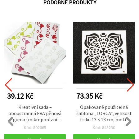
PODOBNÉ PRODUKTY
39.12 Kč
73.35 Kč
Kreativní sada –
Opakovaně použitelná
oboustranná EVA pěnová
šablona „LORCA“, velikost
guma (mikroporézní
tisku 13 × 13 cm, motiv
guma) ve tvaru puzzle, s
LM5
Kód: 802665
Kód: 843230
plastovou šablonou na
ornamenty