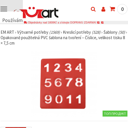
0
Používáme
Objednávky nad 1600Kč a získejte DOPRAVU ZDARMA!
cookies
EM ART
›
Výtvarné potřeby
(1569)
›
Kreslicí potřeby
(528)
›
Šablony
(50)
›
🍪
Opakovaně použitelná PVC šablona na tvoření – Číslice, velikost tisku 8
Používáme
× 7,5 cm
cookies a
podobné
technologie,
abychom
zajistili
správné
fungování
webu,
zlepšili vaše
prostředí
při jeho
používání a
s vaším
souhlasem
analyzovali
návštěvnost
ТОП ПРОДУКТ
a
zobrazovali
relevantnější