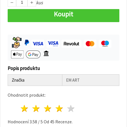
na tlačítko
kus
"Uložit"
Koupit
Přijmout
vše
Nastavení
Popis produktu
Značka
EM ART
Ohodnotit produkt:
1 hvězda
2 hvězdy
3 hvězdy
4 hvězdy
5 hvězdy
Hodnocení
3.58
/
5
Od
45
Recenze.