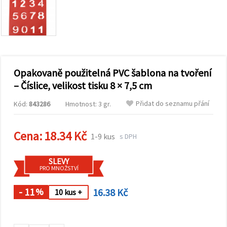
obsah a
reklamu, a
to i s
pomocí
našich
partnerů
pro
analýzu a
marketing.
Opakovaně použitelná PVC šablona na tvoření
Můžete
– Číslice, velikost tisku 8 × 7,5 cm
souhlasit s
použitím
Přidat do seznamu přání
Kód:
843286
Hmotnost: 3 gr.
všech
cookies
kliknutím
na
Cena:
18.34 Kč
1-9 kus
s DPH
"Přijmout
vše!" Nebo
můžete
SLEVY
uvést své
PRO MNOŽSTVÍ
preference v
Nastavení
výběrem
- 11
16.38 Kč
%
10 kus +
daného
typu
cookies a
kliknutím