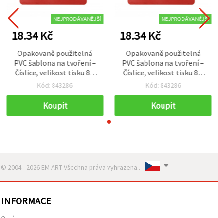
NEJPRODÁVANĚJŠÍ
NEJPRODÁVANĚJŠÍ
18.34 Kč
18.34 Kč
Opakovaně použitelná
Opakovaně použitelná
PVC šablona na tvoření –
PVC šablona na tvoření –
Číslice, velikost tisku 8 ×
Číslice, velikost tisku 8 ×
7,5 cm
7,5 cm
Kód: 843286
Kód: 843286
Koupit
Koupit
© 2004 - 2026 EM ART Všechna práva vyhrazena..
INFORMACE