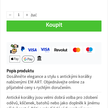
na tlačítko
"Uložit"
bal.
Přijmout
vše
Koupit
Nastavení
Popis produktu
Dosáhněte elegance a stylu s antickými korálky
nabízenými EM ART. Objednávejte online za
přijatelné ceny s rychlým doručením.
Antické korálky jsou velmi dobrá volba pro zdobení
oděvů, klíčenek, batohů nebo jako doplněk k jinému