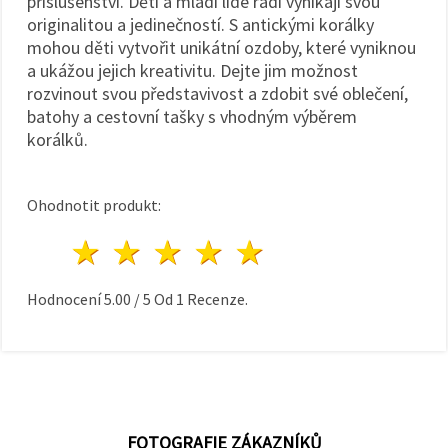
příslušenství. Děti a mladí lidé rádi vynikají svou
originalitou a jedinečností. S antickými korálky
mohou děti vytvořit unikátní ozdoby, které vyniknou
a ukážou jejich kreativitu. Dejte jim možnost
rozvinout svou představivost a zdobit své oblečení,
batohy a cestovní tašky s vhodným výběrem
korálků.
Ohodnotit produkt:
1 hvězda
2 hvězdy
3 hvězdy
4 hvězdy
5 hvězdy
Hodnocení
5.00
/
5
Od
1
Recenze.
FOTOGRAFIE ZÁKAZNÍKŮ