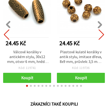
24.45 Kč
24.45 Kč
Válcové korálky v
Plastové kulaté korálky v
antickém stylu, 30x12
antik stylu, imitace dřeva,
mm, otvor 6 mm, hnědé,
8x9 mm, průvlek: 3,5 mm,
50 g (~20 ks)
hnědé – 50 g (~130 ks)
Kód: 119741
Kód: 119736
Koupit
Koupit
ZÁKAZNÍCI TAKÉ KOUPILI