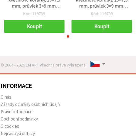
mm, průvlek 3×9 mm,
mm, průvlek 3×9 mm,
hnědé, 50 g (~60 ks)
hnědé, 50 g (~60 ks)
Kód: 119739
Kód: 119739
Koupit
Koupit
© 2004 - 2026 EM ART Všechna práva vyhrazena..
INFORMACE
O nás
Zásady ochrany osobních údajů
Právní informace
Obchodní podmínky
O cookies
Nejčastější dotazy