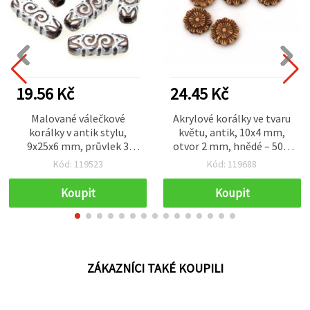
19.56 Kč
24.45 Kč
Malované válečkové
Akrylové korálky ve tvaru
korálky v antik stylu,
květu, antik, 10x4 mm,
9x25x6 mm, průvlek 3
otvor 2 mm, hnědé – 50 g
mm, hnědé, 20 g (~22 ks)
(~225 ks)
Kód: 119523
Kód: 119688
Koupit
Koupit
ZÁKAZNÍCI TAKÉ KOUPILI