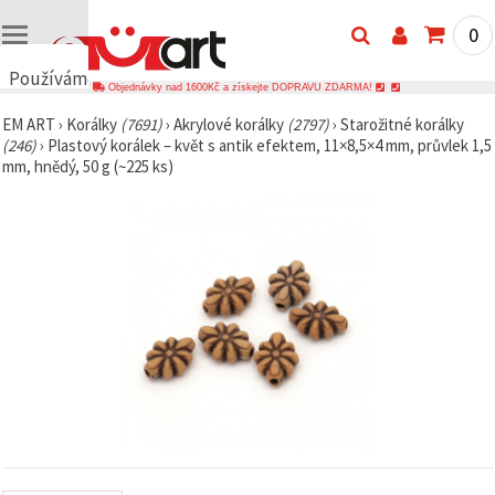
0
Používáme
Objednávky nad 1600Kč a získejte DOPRAVU ZDARMA!
cookies
EM ART
›
Korálky
(7691)
›
Akrylové korálky
(2797)
›
Starožitné korálky
🍪
(246)
›
Plastový korálek – květ s antik efektem, 11×8,5×4 mm, průvlek 1,5
Používáme
mm, hnědý, 50 g (~225 ks)
cookies a
podobné
technologie,
abychom
zajistili
správné
fungování
webu,
zlepšili vaše
prostředí
při jeho
používání a
s vaším
souhlasem
analyzovali
návštěvnost
a
zobrazovali
relevantnější