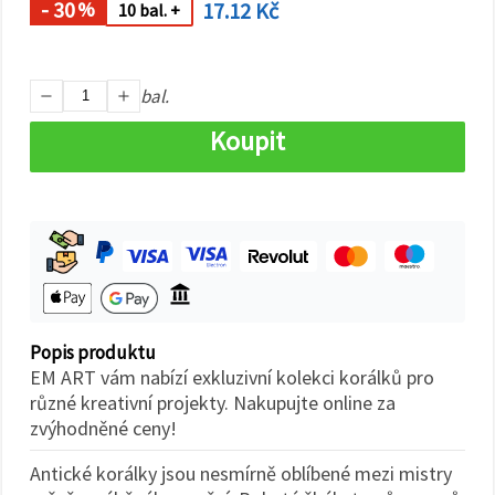
na tlačítko
- 30
17.12 Kč
%
10 bal. +
"Uložit"
Přijmout
bal.
vše
Koupit
Nastavení
Popis produktu
EM ART vám nabízí exkluzivní kolekci korálků pro
různé kreativní projekty. Nakupujte online za
zvýhodněné ceny!
Antické korálky jsou nesmírně oblíbené mezi mistry