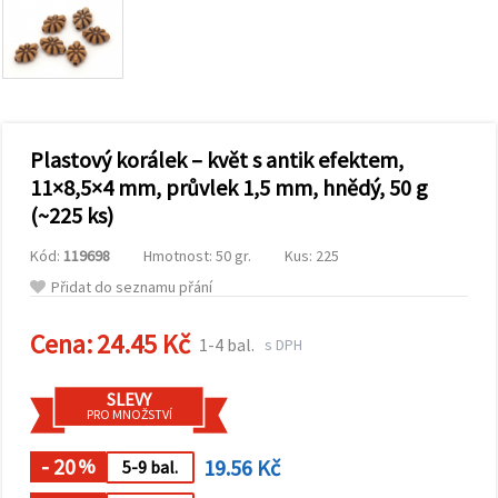
obsah a
reklamu, a
to i s
pomocí
našich
partnerů
pro
analýzu a
marketing.
Plastový korálek – květ s antik efektem,
Můžete
11×8,5×4 mm, průvlek 1,5 mm, hnědý, 50 g
souhlasit s
(~225 ks)
použitím
všech
cookies
Kód:
119698
Hmotnost: 50 gr.
Kus: 225
kliknutím
na
Přidat do seznamu přání
"Přijmout
vše!" Nebo
Cena:
24.45 Kč
můžete
1-4 bal.
s DPH
uvést své
preference v
Nastavení
SLEVY
výběrem
PRO MNOŽSTVÍ
daného
typu
- 20
19.56 Kč
cookies a
%
5-9 bal.
kliknutím