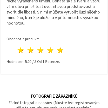
ručně vyráběného umění. Bohatá škála tvarů a vzorů
vám dává příležitost uvolnit svou představivost a
tvořit dle libosti. S nimi můžete vytvořit iluzi něčeho
minulého, které je uloženo v přítomnosti s vysokou
hodnotou.
Ohodnotit produkt:
1 hvězda
2 hvězdy
3 hvězdy
4 hvězdy
5 hvězdy
Hodnocení
5.00
/
5
Od
1
Recenze.
FOTOGRAFIE ZÁKAZNÍKŮ
Žádné fotografie nahrány. (Musíte být registrovaným
uživatelem, abyste mohli nahrávat obrázky).