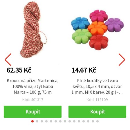
62.35 Kč
14.67 Kč
Kroucená příze Martenica,
Plné korálky ve tvaru
100% vlna, styl Baba
květu, 10,5 x 4 mm, otvor
Marta – 100 g, 75 m
1 mm, MIX barev, 20 g (~60
ks), pro výrobu bižuterie a
Kód: 401317
Kód: 118109
dekorací
Koupit
Koupit