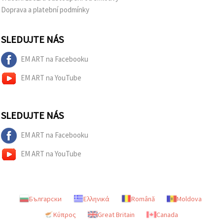
Doprava a platební podmínky
SLEDUJTE NÁS
EM ART na Facebooku
EM ART na YouTube
SLEDUJTE NÁS
EM ART na Facebooku
EM ART na YouTube
Български
Ελληνικά
Română
Moldova
Κύπρος
Great Britain
Canada