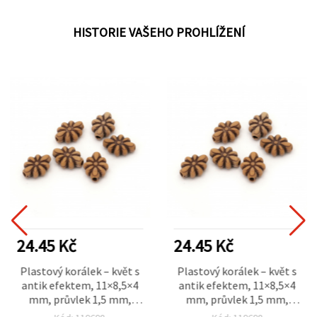
HISTORIE VAŠEHO PROHLÍŽENÍ
24.45 Kč
24.45 Kč
Plastový korálek – květ s
Plastový korálek – květ s
antik efektem, 11×8,5×4
antik efektem, 11×8,5×4
mm, průvlek 1,5 mm,
mm, průvlek 1,5 mm,
hnědý, 50 g (~225 ks)
hnědý, 50 g (~225 ks)