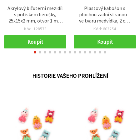
Akrylový bižuterní mezidíl
Plastový kabošon s
s potiskem berušky,
plochou zadní stranou –
25x15x2 mm, otvor 1 mm
ve tvaru medvídka, 2 cm,
- 10 ks
mix barev, 10 ks
Kód: 128573
Kód: 603254
Koupit
Koupit
HISTORIE VAŠEHO PROHLÍŽENÍ