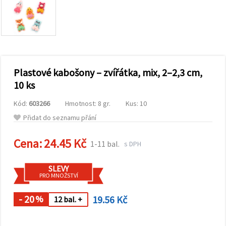
obsah a
reklamu, a
to i s
pomocí
našich
partnerů
pro
analýzu a
marketing.
Plastové kabošony – zvířátka, mix, 2–2,3 cm,
Můžete
10 ks
souhlasit s
použitím
Kód:
603266
Hmotnost: 8 gr.
Kus: 10
všech
cookies
Přidat do seznamu přání
kliknutím
na
"Přijmout
Cena:
24.45 Kč
1-11 bal.
s DPH
vše!" Nebo
můžete
uvést své
SLEVY
preference v
PRO MNOŽSTVÍ
Nastavení
výběrem
daného
- 20
19.56 Kč
%
12 bal. +
typu
cookies a
kliknutím