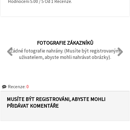
Hodnocení
5.00
/
5
Od
1
Recenze.
FOTOGRAFIE ZÁKAZNÍKŮ
Žádné fotografie nahrány. (Musíte být registrovaným
uživatelem, abyste mohli nahrávat obrázky).
Recenze:
0
MUSÍTE BÝT REGISTROVÁNI, ABYSTE MOHLI
PŘIDÁVAT KOMENTÁŘE