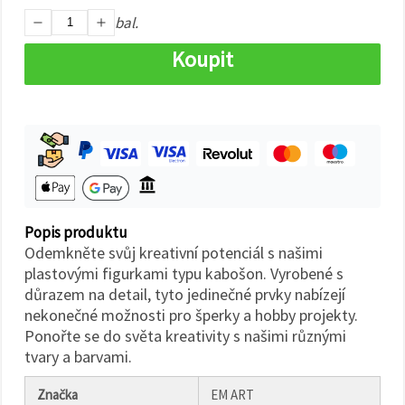
na tlačítko
"Uložit"
bal.
Koupit
Přijmout
vše
Nastavení
Popis produktu
Odemkněte svůj kreativní potenciál s našimi
plastovými figurkami typu kabošon. Vyrobené s
důrazem na detail, tyto jedinečné prvky nabízejí
nekonečné možnosti pro šperky a hobby projekty.
Ponořte se do světa kreativity s našimi různými
tvary a barvami.
Značka
EM ART