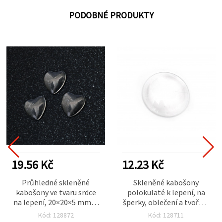
PODOBNÉ PRODUKTY
19.56 Kč
12.23 Kč
Průhledné skleněné
Skleněné kabošony
kabošony ve tvaru srdce
polokulaté k lepení, na
na lepení, 20×20×5 mm, 5
šperky, oblečení a tvoření
ks
25 x 5,5 mm průhledné – 5
Kód: 128872
Kód: 128711
ks