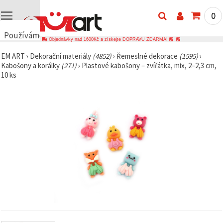
0
Používáme
Objednávky nad 1600Kč a získejte DOPRAVU ZDARMA!
cookies
EM ART
›
Dekorační materiály
(4852)
›
Řemeslné dekorace
(1595)
›
🍪
Kabošony a korálky
(271)
›
Plastové kabošony – zvířátka, mix, 2–2,3 cm,
Používáme
10 ks
cookies a
podobné
technologie,
abychom
zajistili
správné
fungování
webu,
zlepšili vaše
prostředí
při jeho
používání a
s vaším
souhlasem
analyzovali
návštěvnost
a
zobrazovali
relevantnější