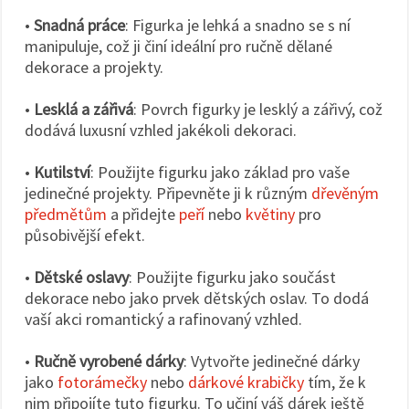
•
Snadná práce
: Figurka je lehká a snadno se s ní
manipuluje, což ji činí ideální pro ručně dělané
dekorace a projekty.
•
Lesklá a zářivá
: Povrch figurky je lesklý a zářivý, což
dodává luxusní vzhled jakékoli dekoraci.
•
Kutilství
: Použijte figurku jako základ pro vaše
jedinečné projekty. Připevněte ji k různým
dřevěným
předmětům
a přidejte
peří
nebo
květiny
pro
působivější efekt.
•
Dětské oslavy
: Použijte figurku jako součást
dekorace nebo jako prvek dětských oslav. To dodá
vaší akci romantický a rafinovaný vzhled.
•
Ručně vyrobené dárky
: Vytvořte jedinečné dárky
jako
fotorámečky
nebo
dárkové krabičky
tím, že k
nim připojíte tuto figurku. To učiní váš dárek ještě