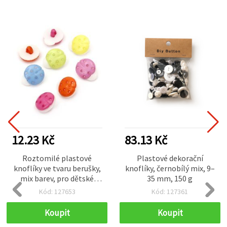
12.23 Kč
83.13 Kč
Roztomilé plastové
Plastové dekorační
knoflíky ve tvaru berušky,
knoflíky, černobílý mix, 9–
mix barev, pro dětské
35 mm, 150 g
tvoření, 15×13×4 mm,
Kód: 127653
Kód: 127361
otvor 4 mm – 20 ks
Koupit
Koupit