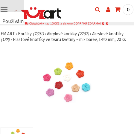
0
Používáme
Objednávky nad 1600Kč a získejte DOPRAVU ZDARMA!
cookies
EM ART
›
Korálky
(7691)
›
Akrylové korálky
(2797)
›
Akrylové knoflíky
🍪
(138)
›
Plastové knoflíky ve tvaru květiny – mix barev, 14×2 mm, 20 ks
Používáme
cookies a
podobné
technologie,
abychom
zajistili
správné
fungování
webu,
zlepšili vaše
prostředí
při jeho
používání a
s vaším
souhlasem
analyzovali
návštěvnost
a
zobrazovali
relevantnější