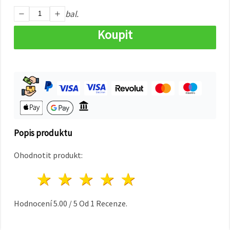
na tlačítko
"Uložit"
bal.
Koupit
Přijmout
vše
Nastavení
Popis produktu
Ohodnotit produkt:
1 hvězda
2 hvězdy
3 hvězdy
4 hvězdy
5 hvězdy
Hodnocení
5.00
/
5
Od
1
Recenze.