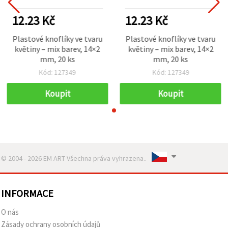
12.23 Kč
12.23 Kč
Plastové knoflíky ve tvaru
Plastové knoflíky ve tvaru
květiny – mix barev, 14×2
květiny – mix barev, 14×2
mm, 20 ks
mm, 20 ks
Kód: 127349
Kód: 127349
Koupit
Koupit
© 2004 - 2026 EM ART Všechna práva vyhrazena..
INFORMACE
O nás
Zásady ochrany osobních údajů