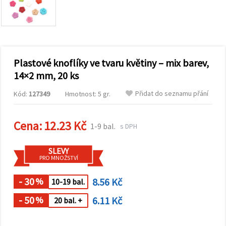
obsah a
reklamu, a
to i s
pomocí
našich
partnerů
pro
Plastové knoflíky ve tvaru květiny – mix barev,
analýzu a
marketing.
14×2 mm, 20 ks
Můžete
souhlasit s
Přidat do seznamu přání
Kód:
127349
Hmotnost: 5 gr.
použitím
všech
cookies
kliknutím
Cena:
12.23 Kč
1-9 bal.
s DPH
na
"Přijmout
vše!" Nebo
SLEVY
můžete
PRO MNOŽSTVÍ
uvést své
preference v
Nastavení
- 30
8.56 Kč
%
10-19 bal.
výběrem
daného
- 50
6.11 Kč
%
20 bal. +
typu
cookies a
kliknutím