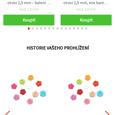
otvor 1,5 mm – balení 20
otvor 1,5 mm, mix barev –
ks
10 ks
Kód: 121326
Kód: 121374
Koupit
Koupit
HISTORIE VAŠEHO PROHLÍŽENÍ