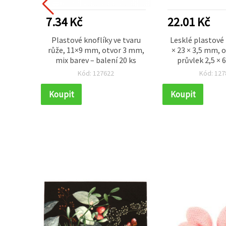
7.34 Kč
22.01 Kč
oflíky,
Plastové knoflíky ve tvaru
Lesklé plastové 
í,
růže, 11×9 mm, otvor 3 mm,
× 23 × 3,5 mm, 
voření,
mix barev – balení 20 ks
průvlek 2,5 ×
0 g)
barev – balení 23
Kód: 127622
Kód: 127
Koupit
Koupit