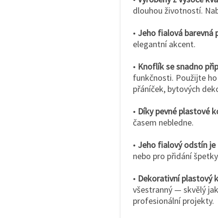
dlouhou životností. Nab
•
Jeho fialová barevná 
elegantní akcent.
•
Knoflík se snadno př
funkčnosti. Použijte ho
přáníček, bytových deko
•
Díky pevné plastové k
časem nebledne.
•
Jeho fialový odstín j
nebo pro přidání špetky
•
Dekorativní plastový k
všestranný — skvělý ja
profesionální projekty.