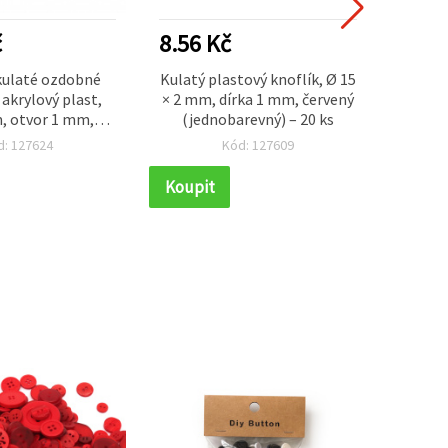
č
8.56 Kč
12.2
kulaté ozdobné
Kulatý plastový knoflík, Ø 15
Plasto
 akrylový plast,
× 2 mm, dírka 1 mm, červený
mix 
, otvor 1 mm,
(jednobarevný) – 20 ks
o
žová s efektem
d: 127624
Kód: 127609
 skla, sada 10 ks
Koupit
Koupi