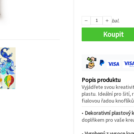
bal.
Koupit
Popis produktu
Vyjádřete svou kreativi
plastu. Ideální pro šití
fialovou řadou knoflíků
•
Dekorativní plastový k
doplňkem pro vaše krea
•
Vyrobený z vysoce kval