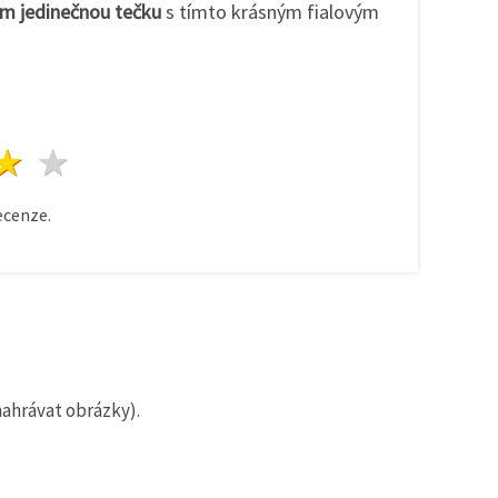
m jedinečnou tečku
s tímto krásným fialovým
zda
vězdy
3 hvězdy
4 hvězdy
5 hvězdy
cenze.
nahrávat obrázky).