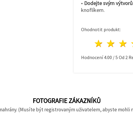
•
Dodejte svým výtvorů
knoflíkem.
Ohodnotit produkt:
1 hvě
2 h
Hodnocení
4.00
/
5
Od
2
Re
FOTOGRAFIE ZÁKAZNÍKŮ
nahrány. (Musíte být registrovaným uživatelem, abyste mohli 