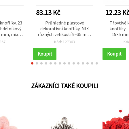
83.13 Kč
12.23 K
knoflíky, 23
Průhledné plastové
Třpytivé 
obdélníkový
dekorativní knoflíky, MIX
knoflíky –
 6 mm, mix
různých velikostí 9–35 mm,
15×5 mm
,5 g (~20 ks)
150 g
světle rů
867
Kód: 127363
Kó
stříbrného
Koupit
Koupit
ZÁKAZNÍCI TAKÉ KOUPILI