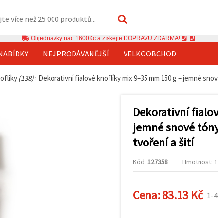
Objednávky nad 1600Kč a získejte DOPRAVU ZDARMA!
NABÍDKY
NEJPRODÁVANĚJŠÍ
VELKOOBCHOD
oflíky
(138)
›
Dekorativní fialové knoflíky mix 9–35 mm 150 g – jemné snov
Dekorativní fialo
jemné snové tóny
tvoření a šití
Kód:
127358
Hmotnost: 1
Cena:
83.13 Kč
1-4