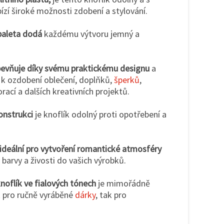
ízí široké možnosti zdobení a stylování.
paleta dodá
každému výtvoru jemný a
ipevňuje díky svému praktickému designu
a
 k ozdobení oblečení, doplňků,
šperků
,
rací a dalších kreativních projektů.
onstrukci
je knoflík odolný proti opotřebení a
e ideální pro vytvoření romantické atmosféry
 barvy a živosti do vašich výrobků.
noflík ve fialových tónech
je mimořádně
k pro ručně vyráběné
dárky
, tak pro