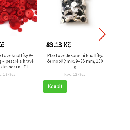
Kč
83.13 Kč
19.5
stové knoflíky 9–
Plastové dekorační knoflíky,
Tr
 – pestré a hravé
černobílý mix, 9–35 mm, 150
korál
 slavnostní, DIY a
g
mm, M
 tvoření (mix)
d: 127365
Kód: 127361
Koupit
Koupi