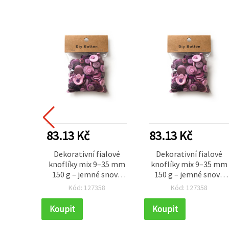
83.13 Kč
83.13 Kč
Dekorativní fialové
Dekorativní fialové
knoflíky mix 9–35 mm
knoflíky mix 9–35 mm
150 g – jemné snové
150 g – jemné snové
tóny s nádechem
tóny s nádechem
Kód: 127358
Kód: 127358
luxusu pro ruční
luxusu pro ruční
tvoření a šití
tvoření a šití
Koupit
Koupit