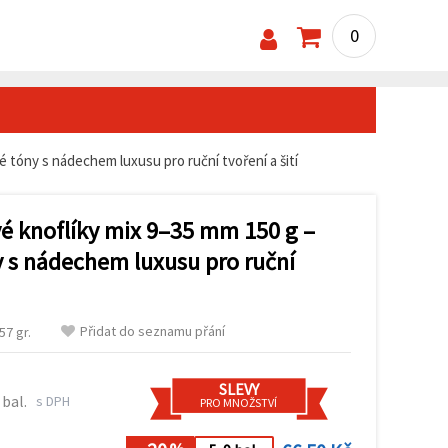
0
é tóny s nádechem luxusu pro ruční tvoření a šití
vé knoflíky mix 9–35 mm 150 g –
 s nádechem luxusu pro ruční
Přidat do seznamu přání
57 gr.
SLEVY
 bal.
s DPH
PRO MNOŽSTVÍ