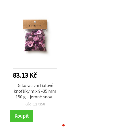
83.13 Kč
Dekorativní fialové
knoflíky mix 9–35 mm
150 g – jemné snové
tóny s nádechem
Kód: 127358
luxusu pro ruční
tvoření a šití
Koupit