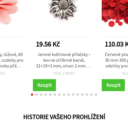
19.56 Kč
110.03 
, růžové, 60
Jemné květinové přívěsky –
Červené pla
, ozdoby pro
kov ve stříbrné barvě,
30 mm 300 g
robu přání a
21×19×3 mm, otvor 2 mm – 5
odstíny pro
árků
ks na výrobu bižuterie a
dekorační
331
Kód: 176562
Kó
tvoření
Koupit
Koupit
HISTORIE VAŠEHO PROHLÍŽENÍ