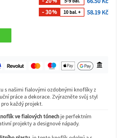
- 20
66.50 Kč
%
5-9 bal.
- 30
58.19 Kč
%
10 bal. +
tu s našimi fialovými ozdobnými knoflíky z
, ruční práce a dekorace. Zvýrazněte svůj styl
 pro každý projekt.
noflík ve fialových tónech
je perfektním
tivní projekty a designové nápady.
itního plastu,
je tento knoflík odolný a s