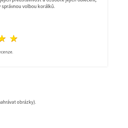
y správnou volbou korálků.
zda
vězdy
3 hvězdy
4 hvězdy
5 hvězdy
cenze.
nahrávat obrázky).