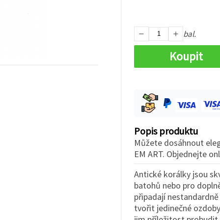
bal.
Koupit
Popis produktu
Můžete dosáhnout elegan
EM ART. Objednejte onl
Antické korálky jsou sk
batohů nebo pro doplněn
připadají nestandardně
tvořit jedinečné ozdoby,
jim příležitost probudit