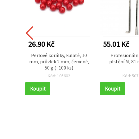
26.90 Kč
55.01 Kč
orálky,
Perlové korálky, kulaté, 10
Profesionální
 7 mm,
mm, průvlek 2 mm, červené,
plstění M, 81
, 50 g
50 g (~100 ks)
Kód: 105602
Kód: 507
Koupit
Koupit