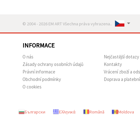
© 2004 - 2026 EM ART Všechna práva vyhrazena..
INFORMACE
O nás
Nejčastější dotazy
Zásady ochrany osobních údajů
Kontakty
Právní informace
Vrácení zboží a o
Obchodní podmínky
Doprava a platebn
O cookies
Български
Ελληνικά
Română
Moldova