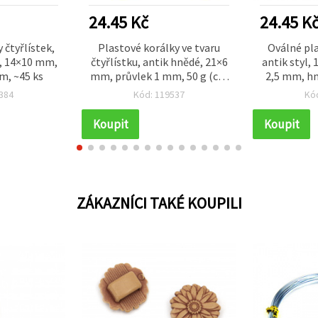
24.45 Kč
24.45 K
 čtyřlístek,
Plastové korálky ve tvaru
Oválné pla
é, 14×10 mm,
čtyřlístku, antik hnědé, 21×6
antik styl,
m, ~45 ks
mm, průvlek 1 mm, 50 g (cca
2,5 mm, hn
42 ks)
384
Kód: 119537
Kó
Koupit
Koupit
ZÁKAZNÍCI TAKÉ KOUPILI