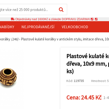
Objednávky nad 1600Kč a získejte DOPRAVU ZDARMA!
NABÍDKY
NEJPRODÁVANĚJŠÍ
VELKOOBCHOD
 korálky
(246)
›
Plastové kulaté korálky v antickém stylu, imitace dřeva, 1
Plastové kulaté k
dřeva, 10x9 mm, 
ks)
Kód:
119735
Hmotnost: 50
Cena:
24.45 Kč
1-4