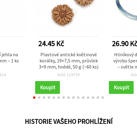
24.45 Kč
26.90 K
 jehla na
Plastové antické květinové
Hliníkový d
 mm – 1 ks
korálky, 19×7,5 mm, průvlek
výrobu špe
3×9 mm, hnědé, 50 g (~60 ks)
– světle 
návin cca
314
Kód: 119739
Kó
p
Koupit
Koupit
HISTORIE VAŠEHO PROHLÍŽENÍ