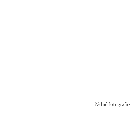
na tlačítko
"Uložit"
Přijmout
vše
Nastavení
Žádné fotografie 