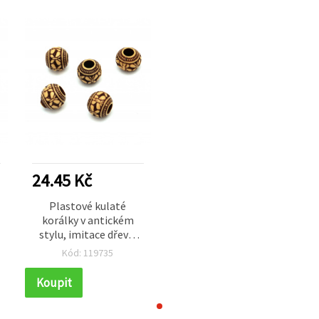
24.45 Kč
Plastové kulaté
korálky v antickém
stylu, imitace dřeva,
10x9 mm, průvlek 4
Kód: 119735
mm, hnědé – 50 g (~88
ks)
Koupit