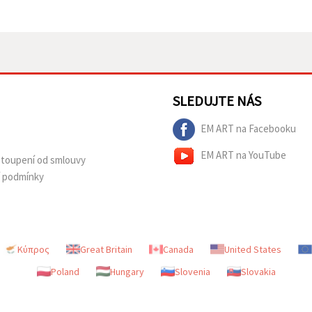
SLEDUJTE NÁS
EM ART na Facebooku
EM ART na YouTube
dstoupení od smlouvy
í podmínky
Κύπρος
Great Britain
Canada
United States
Poland
Hungary
Slovenia
Slovakia