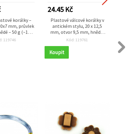
č
24.45 Kč
24.4
stové korálky –
Plastové válcové korálky v
Válco
 10x7 mm, průvlek
antickém stylu, 20 x 12,5
styl
ědé – 50 g (~100
mm, otvor 9,5 mm, hnědé,
mm, hn
ks)
50 g (cca 64 ks)
d: 119746
Kód: 119761
Koupit
Koupi