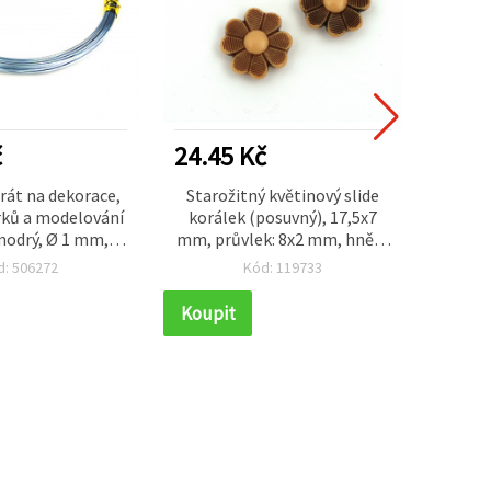
č
24.45 Kč
12.2
rát na dekorace,
Starožitný květinový slide
Oranž
rků a modelování
korálek (posuvný), 17,5x7
nos
modrý, Ø 1 mm,
mm, průvlek: 8x2 mm, hnědý
výrobu
 10 m, měkký a
– 50 g (cca 65 ks)
hře
d: 506272
Kód: 119733
oddajný
Koupit
Koupi