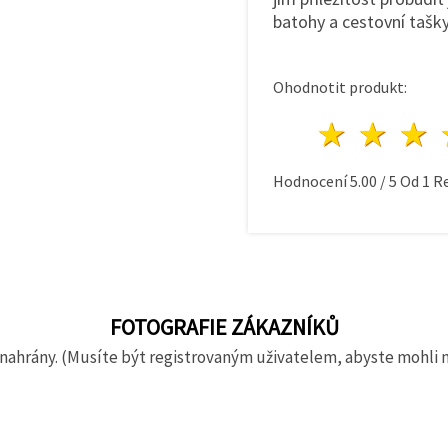
batohy a cestovní tašk
Ohodnotit produkt:
1 hvě
2 h
Hodnocení
5.00
/
5
Od
1
Re
FOTOGRAFIE ZÁKAZNÍKŮ
nahrány. (Musíte být registrovaným uživatelem, abyste mohli 