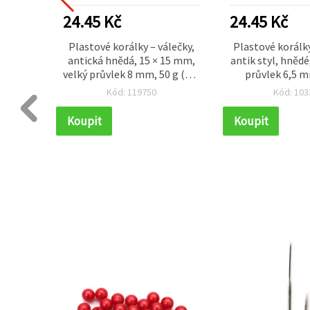
24.45 Kč
24.45 Kč
korálky,
Plastové korálky – válečky,
Plastové korálky
k 7x3
antická hnědá, 15 × 15 mm,
antik styl, hněd
60 ks
velký průvlek 8 mm, 50 g (cca
průvlek 6,5 m
32 ks), pro šperky, náramky,
Kód: 119750
Kód: 103
náhrdelníky a makramé
Koupit
Koupit