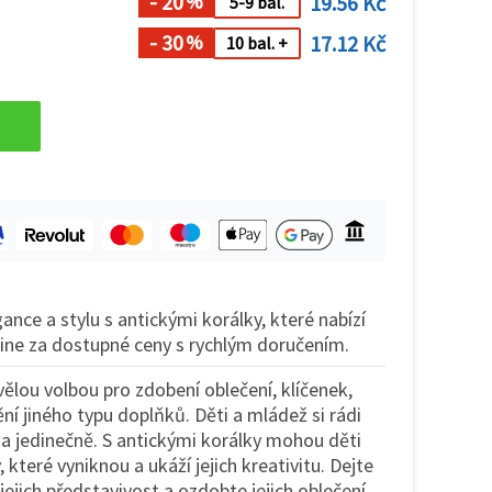
- 20
19.56 Kč
%
5-9 bal.
- 30
17.12 Kč
%
10 bal. +
ce a stylu s antickými korálky, které nabízí
ine za dostupné ceny s rychlým doručením.
vělou volbou pro zdobení oblečení, klíčenek,
í jiného typu doplňků. Děti a mládež si rádi
 a jedinečně. S antickými korálky mohou děti
 které vyniknou a ukáží jejich kreativitu. Dejte
 jejich představivost a ozdobte jejich oblečení,