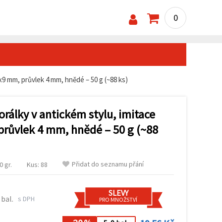
0
0x9 mm, průvlek 4 mm, hnědé – 50 g (~88 ks)
orálky v antickém stylu, imitace
průvlek 4 mm, hnědé – 50 g (~88
Přidat do seznamu přání
 gr.
Kus: 88
SLEVY
 bal.
s DPH
PRO MNOŽSTVÍ