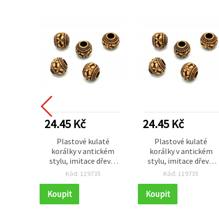
24.45 Kč
24.45 Kč
Plastové kulaté
Plastové kulaté
korálky v antickém
korálky v antickém
stylu, imitace dřeva,
stylu, imitace dřeva,
10x9 mm, průvlek 4
10x9 mm, průvlek 4
Kód: 119735
Kód: 119735
mm, hnědé – 50 g (~88
mm, hnědé – 50 g (~88
ks)
ks)
Koupit
Koupit