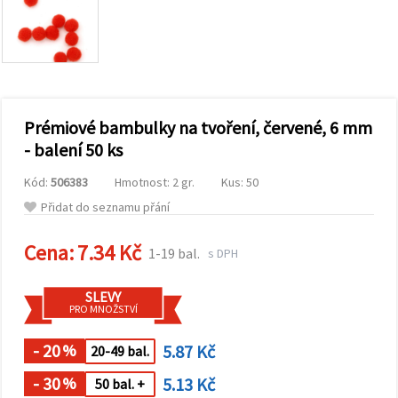
obsah a
reklamu, a
to i s
pomocí
našich
partnerů
pro
analýzu a
marketing.
Prémiové bambulky na tvoření, červené, 6 mm
Můžete
- balení 50 ks
souhlasit s
použitím
Kód:
506383
Hmotnost: 2 gr.
Kus: 50
všech
cookies
Přidat do seznamu přání
kliknutím
na
"Přijmout
Cena:
7.34 Kč
1-19 bal.
s DPH
vše!" Nebo
můžete
uvést své
SLEVY
preference v
PRO MNOŽSTVÍ
Nastavení
výběrem
daného
- 20
5.87 Kč
%
20-49 bal.
typu
cookies a
- 30
5.13 Kč
%
50 bal. +
kliknutím