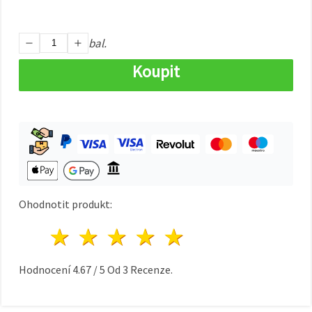
na tlačítko
"Uložit"
bal.
Přijmout
vše
Koupit
Nastavení
Ohodnotit produkt:
1 hvězda
2 hvězdy
3 hvězdy
4 hvězdy
5 hvězdy
Hodnocení
4.67
/
5
Od
3
Recenze.