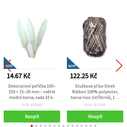
NOVÝ
NOVÝ
14.67 Kč
122.25 Kč
Dekorativní peříčka 100–
Stužková příze Sleek
150 × 15–20 mm – světle
Ribbon 100% polyester,
modrá barva, sada 10 ks
barva Inox (stříbrná), 100
na svatební dekorace,
g – na pletení a kreativní
Kód: 416069
Kód: 412364
baby shower a elegantní
tvoření (handmade)
tvoření (mixed)
Koupit
Koupit