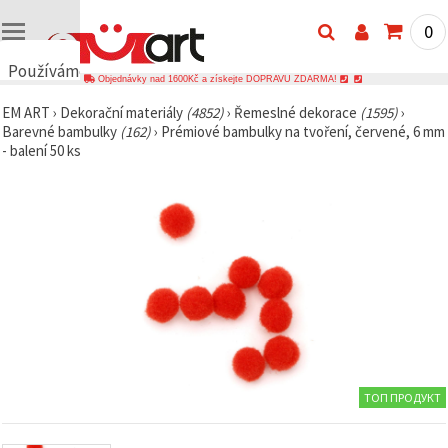
0
Používáme
Objednávky nad 1600Kč a získejte DOPRAVU ZDARMA!
cookies
EM ART
›
Dekorační materiály
(4852)
›
Řemeslné dekorace
(1595)
›
🍪
Barevné bambulky
(162)
›
Prémiové bambulky na tvoření, červené, 6 mm
Používáme
- balení 50 ks
cookies a
podobné
technologie,
abychom
zajistili
správné
fungování
webu,
zlepšili vaše
prostředí
při jeho
používání a
s vaším
souhlasem
analyzovali
návštěvnost
ТОП ПРОДУКТ
a
zobrazovali
relevantnější