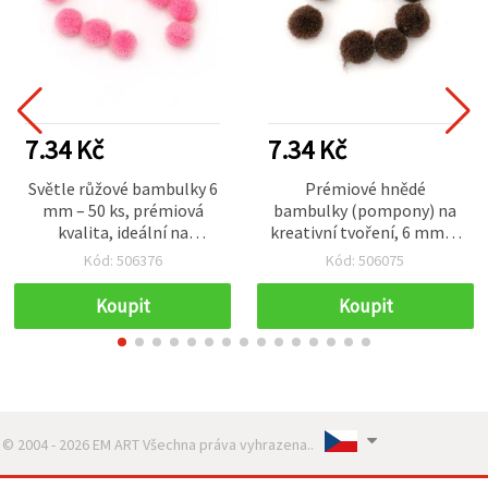
7.34 Kč
7.34 Kč
Světle růžové bambulky 6
Prémiové hnědé
mm – 50 ks, prémiová
bambulky (pompony) na
kvalita, ideální na
kreativní tvoření, 6 mm, I.
roztomilé tvoření, DIY
jakost – balení 50 ks
Kód: 506376
Kód: 506075
dekorace a kreativní
projekty
Koupit
Koupit
© 2004 - 2026 EM ART Všechna práva vyhrazena..