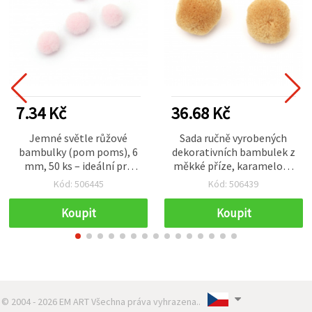
7.34 Kč
36.68 Kč
Jemné světle růžové
Sada ručně vyrobených
bambulky (pom poms), 6
dekorativních bambulek z
mm, 50 ks – ideální pro
měkké příze, karamelová
roztomilé tvoření,
(béžová), Ø 30 mm, 10 ks –
Kód: 506445
Kód: 506439
scrapbooking a DIY
pro dekorace, kreativní
dekorace
tvoření a DIY projekty
Koupit
Koupit
© 2004 - 2026 EM ART Všechna práva vyhrazena..