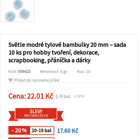
obsah a
reklamu, a
to i s
pomocí
našich
partnerů
pro
analýzu a
marketing.
Světle modré tylové bambulky 20 mm – sada
Můžete
10 ks pro hobby tvoření, dekorace,
souhlasit s
scrapbooking, přáníčka a dárky
použitím
všech
cookies
Kód:
506425
Hmotnost: 6 gr.
Kus: 10
kliknutím
na
Přidat do seznamu přání
"Přijmout
vše!" Nebo
Cena:
22.01 Kč
můžete
1-9 bal.
s DPH
uvést své
preference v
Nastavení
SLEVY
výběrem
PRO MNOŽSTVÍ
daného
typu
- 20
17.60 Kč
cookies a
%
10-19 bal.
kliknutím