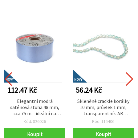
NOVÝ
NOVÝ
112.47 Kč
56.24 Kč
Elegantní modrá
Skleněné crackle korálky
saténová stuha 48 mm,
10 mm, průvlek 1 mm,
cca 75 m – ideální na
transparentní s AB
floristiku, balení dárků a
úpravou, bílo‑modré s
Kód: 826026
Kód: 115406
stylové dekorace
fialovým nádechem,
návlek cca 80 ks – na
Koupit
Koupit
výrobu šperků, navlékání