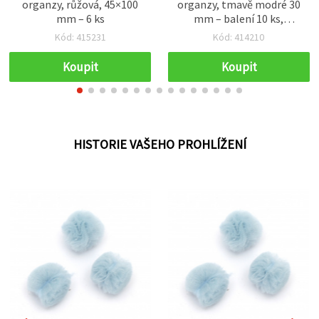
organzy, růžová, 45×100
organzy, tmavě modré 30
mm – 6 ks
mm – balení 10 ks,
květinové ozdoby pro
Kód: 415231
Kód: 414210
tvoření, scrapbooking,
šití a vlasové doplňky
Koupit
Koupit
HISTORIE VAŠEHO PROHLÍŽENÍ