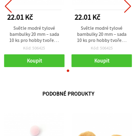
22.01 Kč
22.01 Kč
Světle modré tylové
Světle modré tylové
bambulky 20 mm – sada
bambulky 20 mm – sada
10 ks pro hobby tvoření,
10 ks pro hobby tvoření,
dekorace, scrapbooking,
dekorace, scrapbooking,
Kód: 506425
Kód: 506425
přáníčka a dárky
přáníčka a dárky
Koupit
Koupit
PODOBNÉ PRODUKTY