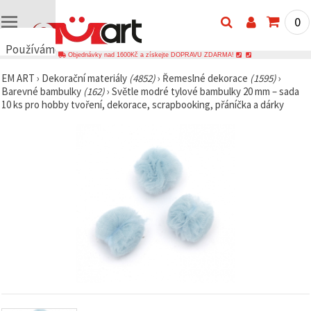
0
Používáme
Objednávky nad 1600Kč a získejte DOPRAVU ZDARMA!
cookies
EM ART
›
Dekorační materiály
(4852)
›
Řemeslné dekorace
(1595)
›
🍪
Barevné bambulky
(162)
›
Světle modré tylové bambulky 20 mm – sada
Používáme
10 ks pro hobby tvoření, dekorace, scrapbooking, přáníčka a dárky
cookies a
podobné
technologie,
abychom
zajistili
správné
fungování
webu,
zlepšili vaše
prostředí
při jeho
používání a
s vaším
souhlasem
analyzovali
návštěvnost
a
zobrazovali
relevantnější