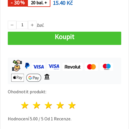
na tlačítko
- 30
15.40 Kč
%
20 bal. +
"Uložit"
Přijmout
bal.
vše
Koupit
Nastavení
Ohodnotit produkt:
1 hvězda
2 hvězdy
3 hvězdy
4 hvězdy
5 hvězdy
Hodnocení
5.00
/
5
Od
1
Recenze.