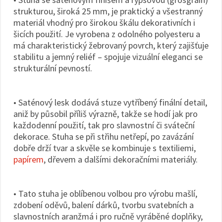
strukturou, široká 25 mm, je praktický a všestranný
materiál vhodný pro širokou škálu dekorativních i
šicích použití. Je vyrobena z odolného polyesteru a
má charakteristický žebrovaný povrch, který zajišťuje
stabilitu a jemný reliéf – spojuje vizuální eleganci se
strukturální pevností.
• Saténový lesk dodává stuze vytříbený finální detail,
aniž by působil příliš výrazně, takže se hodí jak pro
každodenní použití, tak pro slavnostní či sváteční
dekorace. Stuha se při střihu netřepí, po zavázání
dobře drží tvar a skvěle se kombinuje s textiliemi,
papírem
, dřevem a dalšími dekoračními materiály.
• Tato stuha je oblíbenou volbou pro výrobu mašlí,
zdobení oděvů, balení dárků, tvorbu svatebních a
slavnostních aranžmá i pro ručně vyráběné doplňky,