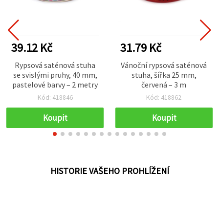
39.12 Kč
31.79 Kč
Rypsová saténová stuha
Vánoční rypsová saténová
se svislými pruhy, 40 mm,
stuha, šířka 25 mm,
pastelové barvy – 2 metry
červená – 3 m
Kód: 418846
Kód: 418862
Koupit
Koupit
HISTORIE VAŠEHO PROHLÍŽENÍ