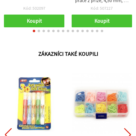
práce z příze, 4,50 mm, 15
cm, SKC
Kód: 502097
Kód: 507227
Koupit
Koupit
ZÁKAZNÍCI TAKÉ KOUPILI