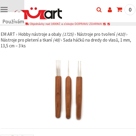
0
Používáme
Objednávky nad 1600Kč a získejte DOPRAVU ZDARMA!
cookies
EM ART
›
Hobby nástroje a obaly
(1725)
›
Nástroje pro tvoření
(410)
›
🍪
Nástroje pro pletení a tkaní
(48)
›
Sada háčků na dredy do vlasů, 1 mm,
Používáme
13,5 cm – 3 ks
cookies a
podobné
technologie,
abychom
zajistili
správné
fungování
webu,
zlepšili vaše
prostředí
při jeho
používání a
s vaším
souhlasem
analyzovali
návštěvnost
a
zobrazovali
relevantnější