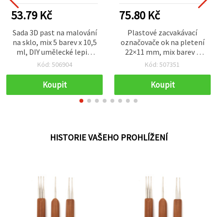
53.79 Kč
75.80 Kč
Sada 3D past na malování
Plastové zacvakávací
na sklo, mix 5 barev x 10,5
označovače ok na pletení
ml, DIY umělecké lepicí
22×11 mm, mix barev v
barvy
plastové krabičce – 120 ks
Kód: 506904
Kód: 507351
Koupit
Koupit
HISTORIE VAŠEHO PROHLÍŽENÍ