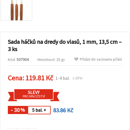
obsah a
reklamu, a
to i s
pomocí
našich
partnerů
pro
analýzu a
marketing.
Sada háčků na dredy do vlasů, 1 mm, 13,5 cm –
Můžete
3 ks
souhlasit s
použitím
Přidat do seznamu přání
Kód:
507904
Hmotnost: 25 gr.
všech
cookies
kliknutím
na
Cena:
119.81 Kč
1-4 bal.
s DPH
"Přijmout
vše!" Nebo
můžete
SLEVY
uvést své
PRO MNOŽSTVÍ
preference v
Nastavení
výběrem
- 30
83.86 Kč
%
5 bal. +
daného
typu
cookies a
kliknutím