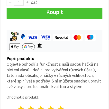
na tlačítko
bal.
"Uložit"
Koupit
Přijmout
vše
Nastavení
Popis produktu
Objevte pohodlí a funkčnost s naší sadou háčků na
pletení vlasů. Ideální pro vytváření různých účesů,
tato sada obsahuje háčky v různých velikostech,
které splní vaše potřeby. S ní můžete snadno upravit
své vlasy s profesionální kvalitou a stylem.
Ohodnotit produkt:
1 hvězda
2 hvězdy
3 hvězdy
4 hvězdy
5 hvězdy