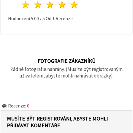
1 hvězda
2 hvězdy
3 hvězdy
4 hvězdy
5 hvězdy
Hodnocení
5.00
/
5
Od
1
Recenze.
FOTOGRAFIE ZÁKAZNÍKŮ
Žádné fotografie nahrány. (Musíte být registrovaným
uživatelem, abyste mohli nahrávat obrázky).
Recenze:
0
MUSÍTE BÝT REGISTROVÁNI, ABYSTE MOHLI
PŘIDÁVAT KOMENTÁŘE