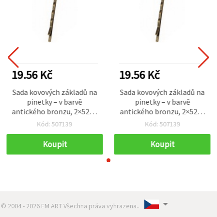
19.56 Kč
19.56 Kč
Sada kovových základů na
Sada kovových základů na
pinetky – v barvě
pinetky – v barvě
antického bronzu, 2×52×2
antického bronzu, 2×52×2
mm, balení 10 ks – pro DIY
mm, balení 10 ks – pro DIY
Kód: 507139
Kód: 507139
vlasové doplňky a
vlasové doplňky a
kreativní tvoření
kreativní tvoření
Koupit
Koupit
© 2004 - 2026 EM ART Všechna práva vyhrazena..