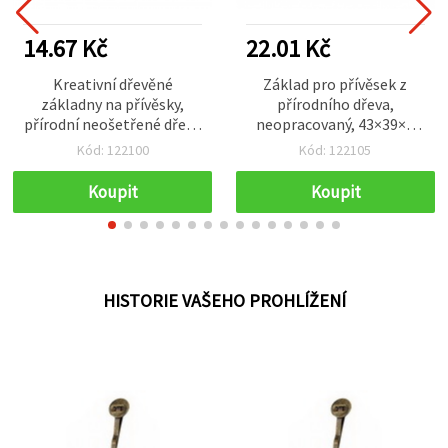
14.67 Kč
22.01 Kč
Kreativní dřevěné
Základ pro přívěsek z
základny na přívěsky,
přírodního dřeva,
přírodní neošetřené dřevo
neopracovaný, 43×39×5
Ø 43 × 4,5 mm, otvor 1,5
mm, lůžko 30 mm, otvor 2
Kód: 122100
Kód: 122105
mm – 2 ks pro handmade
mm – 2 ks
projekty
Koupit
Koupit
HISTORIE VAŠEHO PROHLÍŽENÍ