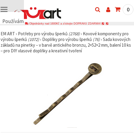
0
Používáme
Objednávky nad 1600Kč a získejte DOPRAVU ZDARMA!
cookies
EM ART
›
Potřeby pro výrobu šperků
(2768)
›
Kovové komponenty pro
🍪
výrobu šperků
(1072)
›
Doplňky pro výrobu šperků
(76)
›
Sada kovových
Používáme
základů na pinetky – v barvě antického bronzu, 2×52×2 mm, balení 10 ks
cookies a
– pro DIY vlasové doplňky a kreativní tvoření
podobné
technologie,
abychom
zajistili
správné
fungování
webu,
zlepšili vaše
prostředí
při jeho
používání a
s vaším
souhlasem
analyzovali
návštěvnost
a
zobrazovali
relevantnější