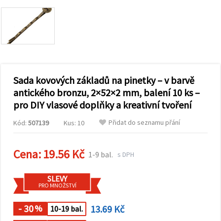
obsah a
reklamu, a
to i s
pomocí
našich
partnerů
pro
analýzu a
marketing.
Sada kovových základů na pinetky – v barvě
Můžete
souhlasit s
antického bronzu, 2×52×2 mm, balení 10 ks –
použitím
pro DIY vlasové doplňky a kreativní tvoření
všech
cookies
kliknutím
Přidat do seznamu přání
Kód:
507139
Kus: 10
na
"Přijmout
vše!" Nebo
můžete
Cena:
19.56 Kč
1-9 bal.
s DPH
uvést své
preference v
Nastavení
SLEVY
výběrem
PRO MNOŽSTVÍ
daného
typu
cookies a
- 30
13.69 Kč
%
10-19 bal.
kliknutím