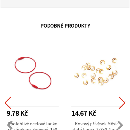
PODOBNÉ PRODUKTY
9.78 Kč
14.67 Kč
Spolehlivé ocelové lanko
Kovový přívěsek Měsíc,
se zámkem, červené, 150
zlatá barva, 7x8x0,4 mm –