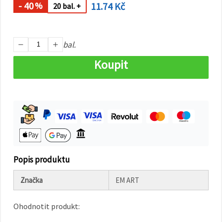
na tlačítko
- 40
11.74 Kč
%
20 bal. +
"Uložit"
Přijmout
bal.
vše
Koupit
Nastavení
Popis produktu
Značka
EM ART
Ohodnotit produkt: