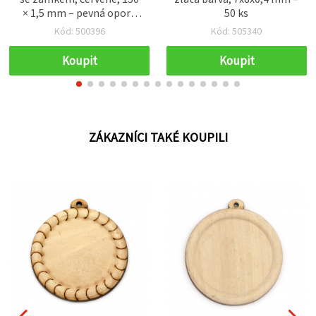
× 1,5 mm – pevná opora
50 ks
pro hobby, DIY i
Kód: 500396
Kód: 505340
každodenní použití
Koupit
Koupit
ZÁKAZNÍCI TAKÉ KOUPILI