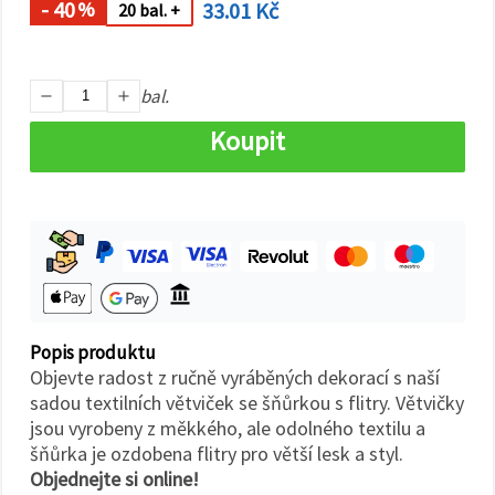
na tlačítko
- 40
33.01 Kč
%
20 bal. +
"Uložit"
Přijmout
bal.
vše
Koupit
Nastavení
Popis produktu
Objevte radost z ručně vyráběných dekorací s naší
sadou textilních větviček se šňůrkou s flitry. Větvičky
jsou vyrobeny z měkkého, ale odolného textilu a
šňůrka je ozdobena flitry pro větší lesk a styl.
Objednejte si online!