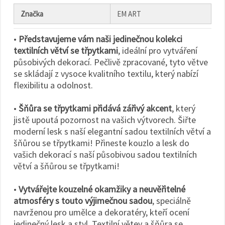
Značka
EM ART
•
Představujeme vám naši jedinečnou kolekci
textilních větví se třpytkami
, ideální pro vytváření
působivých dekorací. Pečlivě zpracované, tyto větve
se skládají z vysoce kvalitního textilu, který nabízí
flexibilitu a odolnost.
•
Šňůra se třpytkami přidává zářivý akcent
, který
jistě upoutá pozornost na vašich výtvorech. Šiřte
moderní lesk s naší elegantní sadou textilních větví a
šňůrou se třpytkami! Přineste kouzlo a lesk do
vašich dekorací s naší působivou sadou textilních
větví a šňůrou se třpytkami!
•
Vytvářejte kouzelné okamžiky a neuvěřitelné
atmosféry s touto výjimečnou sadou
, speciálně
navrženou pro umělce a dekoratéry, kteří ocení
jedinečný lesk a styl. Textilní větev a šňůra se