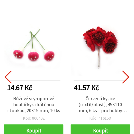
14.67 Kč
41.57 Kč
Růžové styroporové
Červená kytice
houbičky s drátěnou
(textil/plast), 45×110
stopkou, 20×15 mm, 10 ks
mm, 6 ks – pro hobby
tvoření, aranžmá, věnce a
Kód: 800402
Kód: 416153
domácí dekorace
Koupit
Koupit