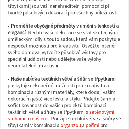
třpytkami jsou vaši nenahraditelní pomocníci při
tvorbě působivých dekorací pro všechny příležitosti.
•
Proměňte obyčejné předměty v umění s lehkostí a
elegancí
. Nechte vaše dekorace se stát skutečnými
uměleckými díly s touto sadou, která vám poskytuje
nespočet možností pro kreativitu. Osvěžte interiér
svého domova, vytvořte působivé výstavy pro
speciální události nebo udělejte vaše výlohy
neodolatelně atraktivní.
•
Naše nabídka textilních větví a šňůr se třpytkami
poskytuje nekonečné možnosti pro kreativitu a
kombinaci s různými materiály, které dodají vašim
dekoracím ještě více lesku a stylu. Přidejte šarm a
sofistikovanost do vašich projektů kombinací
textilních větví a šňůry se třpytkami s
saténovými
stuhami
a
mašlemi
. Použijte textilní větve a šňůry se
třpytkami v kombinaci s
organzou
a
peřími
pro