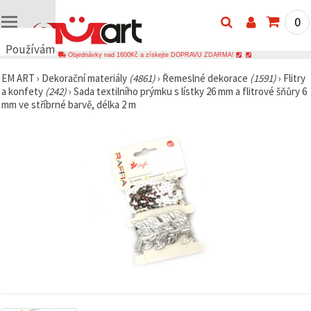
0
Používáme
Objednávky nad 1600Kč a získejte DOPRAVU ZDARMA!
cookies
EM ART
›
Dekorační materiály
(4861)
›
Řemeslné dekorace
(1591)
›
Flitry
🍪
a konfety
(242)
›
Sada textilního prýmku s lístky 26 mm a flitrové šňůry 6
Používáme
mm ve stříbrné barvě, délka 2 m
cookies a
podobné
technologie,
abychom
zajistili
správné
fungování
webu,
zlepšili vaše
prostředí
při jeho
používání a
s vaším
souhlasem
analyzovali
návštěvnost
a
zobrazovali
relevantnější