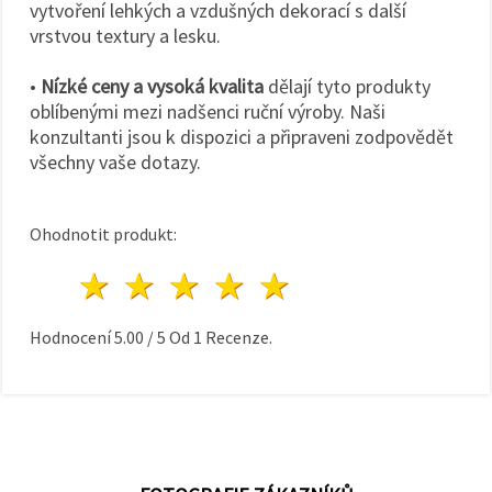
vytvoření lehkých a vzdušných dekorací s další
vrstvou textury a lesku.
•
Nízké ceny a vysoká kvalita
dělají tyto produkty
oblíbenými mezi nadšenci ruční výroby. Naši
konzultanti jsou k dispozici a připraveni zodpovědět
všechny vaše dotazy.
Ohodnotit produkt:
1 hvězda
2 hvězdy
3 hvězdy
4 hvězdy
5 hvězdy
Hodnocení
5.00
/
5
Od
1
Recenze.