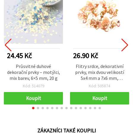
24.45 Kč
26.90 Kč
Průsvitné duhové
Flitry srdce, dekorativní
dekorační prvky – motýlci,
prvky, mix dvou velikostí
mix barev, 6×5 mm, 20 g
5x4 mm a 7x6 mm,
průhledné světle
Kód: 514079
Kód: 505874
karamelové s duhovým
efektem – 20 g
Koupit
Koupit
ZÁKAZNÍCI TAKÉ KOUPILI