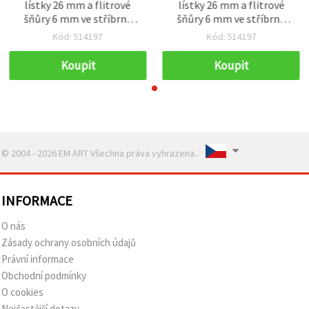
lístky 26 mm a flitrové
lístky 26 mm a flitrové
šňůry 6 mm ve stříbrné
šňůry 6 mm ve stříbrné
barvě, délka 2 m
barvě, délka 2 m
Kód: 514197
Kód: 514197
Koupit
Koupit
© 2004 - 2026 EM ART Všechna práva vyhrazena..
INFORMACE
O nás
Zásady ochrany osobních údajů
Právní informace
Obchodní podmínky
O cookies
Nejčastější dotazy