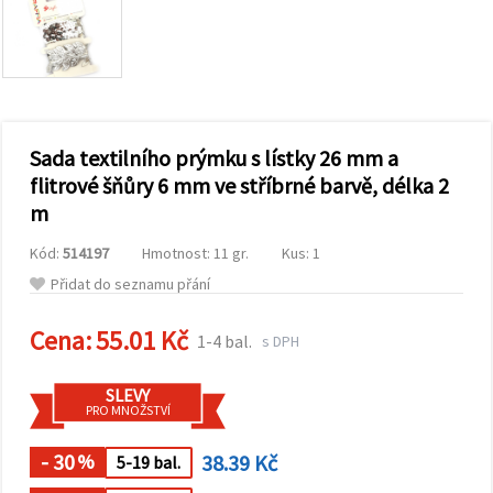
obsah a
reklamu, a
to i s
pomocí
našich
partnerů
pro
analýzu a
marketing.
Sada textilního prýmku s lístky 26 mm a
Můžete
flitrové šňůry 6 mm ve stříbrné barvě, délka 2
souhlasit s
m
použitím
všech
cookies
Kód:
514197
Hmotnost: 11 gr.
Kus: 1
kliknutím
na
Přidat do seznamu přání
"Přijmout
vše!" Nebo
Cena:
55.01 Kč
můžete
1-4 bal.
s DPH
uvést své
preference v
Nastavení
SLEVY
výběrem
PRO MNOŽSTVÍ
daného
typu
- 30
38.39 Kč
cookies a
%
5-19 bal.
kliknutím