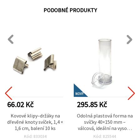
PODOBNÉ PRODUKTY
NOVÝ
66.02 Kč
295.85 Kč
Kovové klipy–držáky na
Odolná plastová forma na
dřevěné knoty svíček, 1,4 ×
svíčky 40×150 mm –
1,6 cm, balení 10 ks
válcová, ideální na vysoké
ručně vyráběné svíčky a
Kód: 833034
Kód: 825544