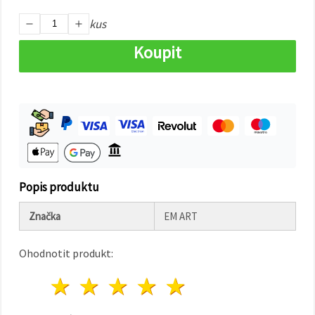
na tlačítko
"Uložit"
kus
Koupit
Přijmout
vše
Nastavení
Popis produktu
Značka
EM ART
Ohodnotit produkt:
1 hvězda
2 hvězdy
3 hvězdy
4 hvězdy
5 hvězdy