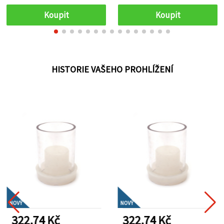
elegantní bytové
dekorace
Koupit
Koupit
HISTORIE VAŠEHO PROHLÍŽENÍ
NOVÝ
NOVÝ
322.74 Kč
322.74 Kč