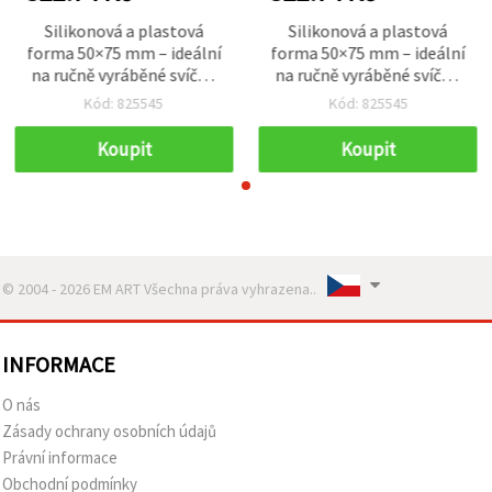
Silikonová a plastová
Silikonová a plastová
forma 50×75 mm – ideální
forma 50×75 mm – ideální
na ručně vyráběné svíčky,
na ručně vyráběné svíčky,
mýdla a kreativní tvoření
mýdla a kreativní tvoření
Kód: 825545
Kód: 825545
Koupit
Koupit
© 2004 - 2026 EM ART Všechna práva vyhrazena..
INFORMACE
O nás
Zásady ochrany osobních údajů
Právní informace
Obchodní podmínky