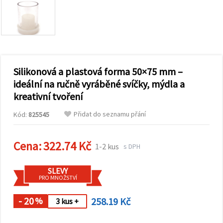
obsah a
reklamu, a
to i s
pomocí
našich
partnerů
pro
analýzu a
marketing.
Silikonová a plastová forma 50×75 mm –
Můžete
ideální na ručně vyráběné svíčky, mýdla a
souhlasit s
kreativní tvoření
použitím
všech
cookies
Přidat do seznamu přání
Kód:
825545
kliknutím
na
"Přijmout
Cena:
322.74 Kč
vše!" Nebo
1-2 kus
s DPH
můžete
uvést své
preference v
SLEVY
Nastavení
PRO MNOŽSTVÍ
výběrem
daného
- 20
258.19 Kč
typu
%
3 kus +
cookies a
kliknutím