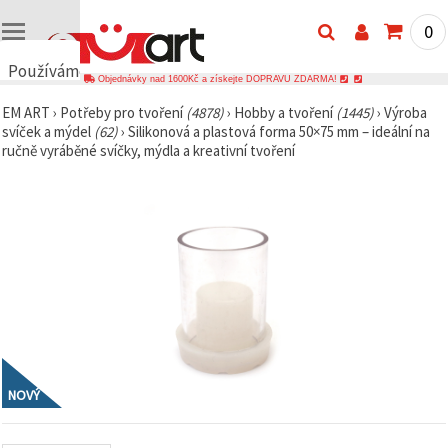
0
Používáme
Objednávky nad 1600Kč a získejte DOPRAVU ZDARMA!
cookies
EM ART
›
Potřeby pro tvoření
(4878)
›
Hobby a tvoření
(1445)
›
Výroba
🍪
svíček a mýdel
(62)
›
Silikonová a plastová forma 50×75 mm – ideální na
Používáme
ručně vyráběné svíčky, mýdla a kreativní tvoření
cookies a
podobné
technologie,
abychom
zajistili
správné
fungování
webu,
zlepšili vaše
prostředí
při jeho
používání a
s vaším
souhlasem
analyzovali
návštěvnost
NOVÝ
a
zobrazovali
relevantnější