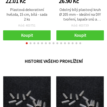
22.01 Kč
26.90 Kč
Plastová dekorativní
Odolný bílý plastový kruh
hvězda, 15 cm, bílá - sada
Ø 205 mm – ideální na DIY
2 ks
tvoření, lapače snů a
kreativní projekty
Kód: 403751
Kód: 403739
Koupit
Koupit
HISTORIE VAŠEHO PROHLÍŽENÍ