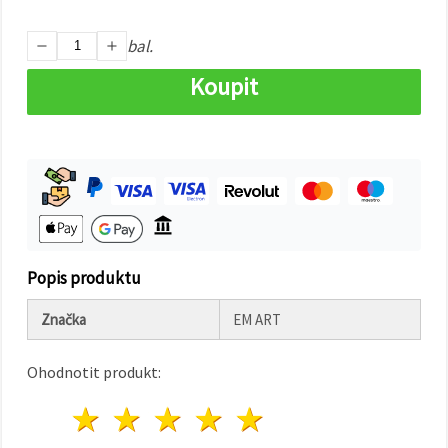
na tlačítko
"Uložit"
bal.
Přijmout
Koupit
vše
Nastavení
Popis produktu
Značka
EM ART
Ohodnotit produkt:
1 hvězda
2 hvězdy
3 hvězdy
4 hvězdy
5 hvězdy