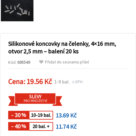
obsah a
reklamu, a
to i s
pomocí
našich
partnerů
pro
analýzu a
marketing.
Silikonové koncovky na čelenky, 4×16 mm,
Můžete
otvor 2,5 mm – balení 20 ks
souhlasit s
použitím
Přidat do seznamu přání
Kód:
695549
všech
cookies
kliknutím
na
Cena:
19.56 Kč
1-9 bal.
s DPH
"Přijmout
vše!" Nebo
můžete
SLEVY
uvést své
PRO MNOŽSTVÍ
preference v
Nastavení
výběrem
- 30
13.69 Kč
%
10-19 bal.
daného
typu
- 40
11.74 Kč
%
20 bal. +
cookies a
kliknutím