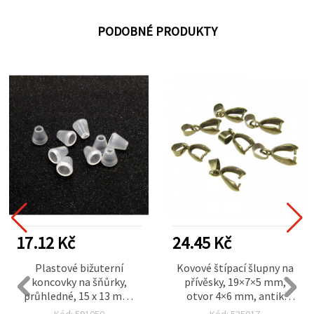
PODOBNÉ PRODUKTY
17.12 Kč
24.45 Kč
Plastové bižuterní
Kovové štípací šlupny na
koncovky na šňůrky,
přívěsky, 19×7×5 mm,
průhledné, 15 x 13 mm,
otvor 4×6 mm, antik
otvor 5 mm - balení 20 ks
bronz – 10 ks
Kód: 591050
Kód: 525017