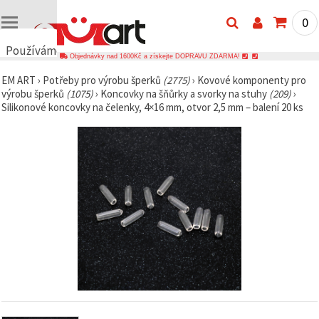
0
Používáme
Objednávky nad 1600Kč a získejte DOPRAVU ZDARMA!
cookies
EM ART
›
Potřeby pro výrobu šperků
(2775)
›
Kovové komponenty pro
🍪
výrobu šperků
(1075)
›
Koncovky na šňůrky a svorky na stuhy
(209)
›
Používáme
Silikonové koncovky na čelenky, 4×16 mm, otvor 2,5 mm – balení 20 ks
cookies a
podobné
technologie,
abychom
zajistili
správné
fungování
webu,
zlepšili vaše
prostředí
při jeho
používání a
s vaším
souhlasem
analyzovali
návštěvnost
a
zobrazovali
relevantnější