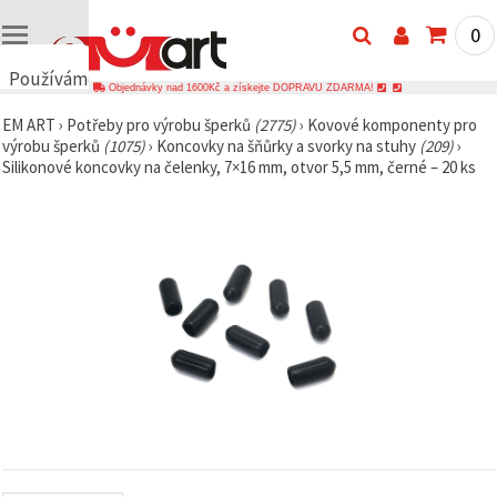
0
Používáme
Objednávky nad 1600Kč a získejte DOPRAVU ZDARMA!
cookies
EM ART
›
Potřeby pro výrobu šperků
(2775)
›
Kovové komponenty pro
🍪
výrobu šperků
(1075)
›
Koncovky na šňůrky a svorky na stuhy
(209)
›
Používáme
Silikonové koncovky na čelenky, 7×16 mm, otvor 5,5 mm, černé – 20 ks
cookies a
podobné
technologie,
abychom
zajistili
správné
fungování
webu,
zlepšili vaše
prostředí
při jeho
používání a
s vaším
souhlasem
analyzovali
návštěvnost
a
zobrazovali
relevantnější