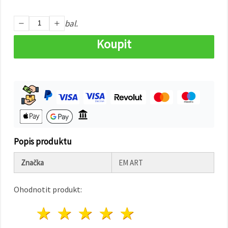
na tlačítko
"Uložit"
bal.
Přijmout
Koupit
vše
Nastavení
Popis produktu
Značka
EM ART
Ohodnotit produkt:
1 hvězda
2 hvězdy
3 hvězdy
4 hvězdy
5 hvězdy