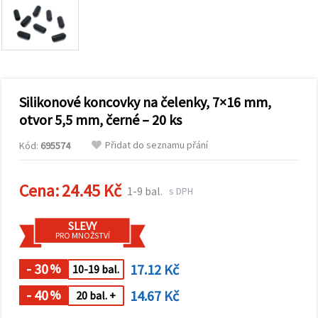
obsah a
reklamu, a
to i s
pomocí
našich
partnerů
pro
analýzu a
marketing.
Silikonové koncovky na čelenky, 7×16 mm,
Můžete
otvor 5,5 mm, černé – 20 ks
souhlasit s
použitím
Přidat do seznamu přání
Kód:
695574
všech
cookies
kliknutím
na
Cena:
24.45 Kč
1-9 bal.
s DPH
"Přijmout
vše!" Nebo
můžete
SLEVY
uvést své
PRO MNOŽSTVÍ
preference v
Nastavení
výběrem
- 30
17.12 Kč
%
10-19 bal.
daného
typu
- 40
14.67 Kč
%
20 bal. +
cookies a
kliknutím