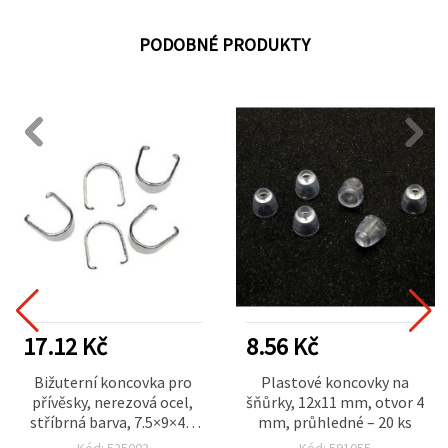
PODOBNÉ PRODUKTY
17.12 Kč
8.56 Kč
Bižuterní koncovka pro
Plastové koncovky na
přívěsky, nerezová ocel,
šňůrky, 12x11 mm, otvor 4
stříbrná barva, 7.5×9×4.5
mm, průhledné – 20 ks
mm – 20 ks
Kód: 525003
Kód: 591055